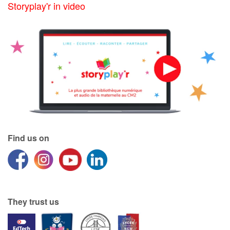
Storyplay'r in video
Blog
Learn french with Storyplay'r
French book lists for children
Reading for children
Activities and workshops
Find us on
Dyslexia and reading disorders
They trust us