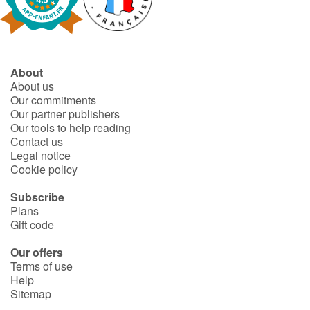
Catalogue anglais
About
About us
Contraste +
Our commitments
Our partner publishers
Our tools to help reading
Help
Contact us
Legal notice
Home
Cookie policy
Family
Subscribe
Plans
Gift code
Schools
Our offers
Libraries
Terms of use
Help
Sitemap
Videos & Tutorials