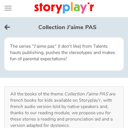
Connexion
Menu
Contenu
Recherche
Bibliothèque
Bas
de
page
Menu
➜
FR
Collection J'aime PAS
Log in
The series "J'aime pas" (I don't like) from Talents
hauts publishing, pushes the stereotypes and makes
Try for free
fun of parental expectations!
Library
Awards
All the books of the theme
Collection J'aime PAS
are
french books for kids available on Storyplay'r, with
Home
french audio version told by native speakers and,
thanks to our reading module, we propose you for
Tales and classics in french
these stories a reading and pronunciation aid and a
version adapted for dyslexics.