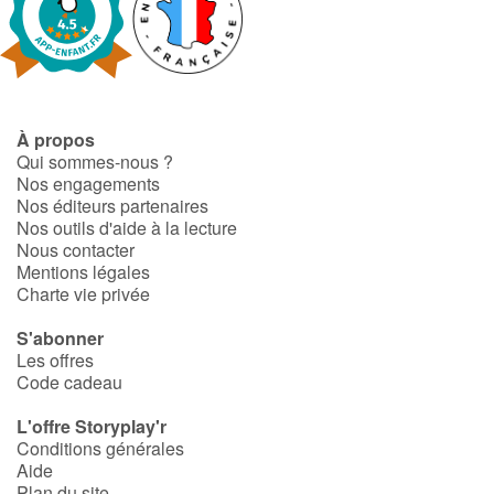
Catalogue anglais
À propos
Contraste +
Qui sommes-nous ?
Nos engagements
Aide
Nos éditeurs partenaires
Nos outils d'aide à la lecture
Nous contacter
Accueil
Mentions légales
Charte vie privée
Famille
S'abonner
Les offres
Écoles
Code cadeau
Médiathèques
L'offre Storyplay'r
Conditions générales
Aide
Vidéos & Tutoriaux
Plan du site