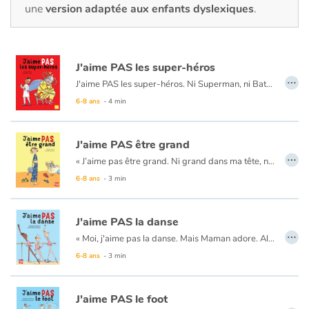
Fable, mythe, littérature et poésie
une
version adaptée aux enfants dyslexiques
.
Princesses et princes, rois, reines et dragons
J'aime PAS les super-héros
Ogres, monstres et sorcières
…
J'aime PAS les super-héros. Ni Superman, ni Batman, ni doberman, ni frangipane, ni Jordan, qui crâne dans la cour de récré ! L'autre jour, il a même déclaré que son père était un super-héros en mission secrète. N'importe quoi !
6-8 ans
- 4 min
Héroïnes et héros
Écologie, nature, saisons
J'aime PAS être grand
…
« J’aime pas être grand. Ni grand dans ma tête, ni en centimètres. Sauf que zut de flûte, je suis un vrai géant ! » À sept ans, Nolan est une véritable asperge. Résultat, pas le droit de pleurnicher ni d’avoir peur sans entendre : « Allons, tu es un grand maintenant. »
Les animaux
Et le jour du départ en classe verte, Papa a été formel : pas de doudou !
6-8 ans
- 3 min
Voyage, épopée, enquête, aventure
J'aime PAS la danse
…
« Moi, j'aime pas la danse. Mais Maman adore. Alors tous les mercredis, j'enfile mon tutu. Mais j'aime pas les tutus. Ça gratte et c'est rose. »Des cours ennuyeux au grand écart qui fait mal, la narratrice ne nous épargne rien, jusqu'au spectacle de fin d'année où elle part du mauvais côté et fait le pitre pour le plus grand plaisir du public.
Autour du monde
6-8 ans
- 3 min
Apprentissage
J'aime PAS le foot