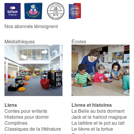
Apprendre les langues
Nos abonnés témoignent
Dyslexie, troubles de la lecture
Médiathèques
Écoles
Nos listes de lecture
Les plus lus
Coups de coeur
Liens
Livres et histoires
Contes pour enfants
La Belle au bois dormant
Histoires pour dormir
Jack et le haricot magique
Comptines
La laitière et le pot au lait
Classiques de la littérature
Le lièvre et la tortue