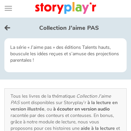
Connexion
Menu
Contenu
Recherche
Bibliothèque
Bas
de
page
Menu
➜
EN
Collection J'aime PAS
Je me connecte
La série « J’aime pas » des éditions Talents hauts,
bouscule les idées reçues et s’amuse des projections
Tester gratuitement
parentales !
Bibliothèque
Prix
Tous les livres de la thématique
Collection J'aime
PAS
sont disponibles sur Storyplay’r
à la lecture en
Accueil
version illustrée
, ou
à écouter en version audio
racontée par des conteurs et conteuses. En bonus,
Contes d'ici et d'ailleurs
grâce à notre module de lecture, nous vous
proposons pour ces histoires une
aide à la lecture
et