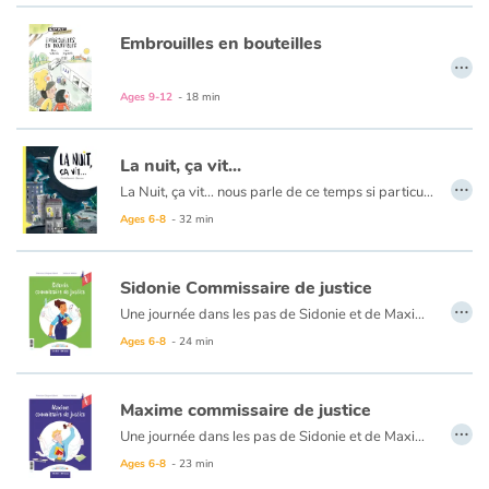
Embrouilles en bouteilles
…
Ages 9-12
- 18 min
La nuit, ça vit...
…
La Nuit, ça vit… nous parle de ce temps si particulier entre le crépuscule et l’aube. Que se passe-t-il dans notre corps et dans notre esprit lorsque nous dormons ? Et autour de nous ? Quels sont les effets de la nuit et de l’obscurité sur la nature ? Une manière de parler d’écologie, de la pollution lumineuse et des moyens que trouvent les animaux pour s'adapter. Enfin, impossible de penser à la nuit sans s’intéresser au ciel et à ses curiosités : aurores boréales, allongement des nuits, ou encore la mystérieuse nuit...
Ages 6-8
- 32 min
Sidonie Commissaire de justice
…
Une journée dans les pas de Sidonie et de Maxime, tous deux commissaires de justice passionnés par leur métier. Ils travaillent ensemble, mais chacun raconte sa journée d’un côté du livre, c’est renversant !
Ages 6-8
- 24 min
Maxime commissaire de justice
…
Une journée dans les pas de Sidonie et de Maxime, tous deux commissaires de justice passionnés par leur métier. Ils travaillent ensemble, mais chacun raconte sa journée d’un côté du livre, c’est renversant !
Ages 6-8
- 23 min