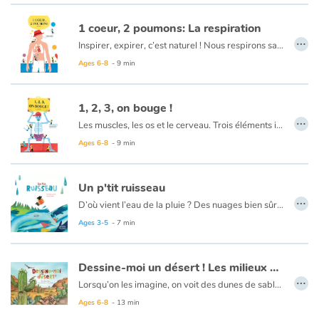
1 coeur, 2 poumons: La respiration
…
Inspirer, expirer, c’est naturel ! Nous respirons sans même y prêter attention… Pourtant, c'est tout notre corps qui entre en mouvement !
Premièrement, l’oxygène rentre par notre nez, il est filtré grâce à de touts petits poils. Ensuite, l’air descend dans la trachée, puis dans les bronches, les bronchioles et enfin les alvéoles pulmonaires… Quel trajet ! Ces alvéoles transmettent l’oxygène au sang... Et zou, dans les tuyaux ! Enfin… dans les artères.
Ages 6-8
- 9 min
Une fois que les cellules ont consommé l’oxygène, elles libèrent du gaz carbonique… Demi-tour ! Ce gaz refait le même chemin mais en sens inverse !
Et qui assure la circulation sanguine ? Le cœur pardi ! Infatigable, il ne s'arrête jamais… Des oreillettes pour recevoir le sang, des ventricules pour le renvoyer… et le tout en cadence !
1, 2, 3, on bouge !
…
Les muscles, les os et le cerveau. Trois éléments indispensables pour pouvoir cligner des yeux, hocher la tête, marcher ou courir. Le cerveau donne les ordres, les muscles actionnent les os qui forment le squelette. Alors, le squelette à quoi sert-il ? Il est la charpente du corps, c'est lui qui permet à l'Homme de se tenir droit par exemple. Au fil du temps, le squelette a évolué en même temps que le cerveau pour mieux répondre à ses besoins. Ainsi l'Homme et le singe sont les seuls à posséder un pouce qui leur permet de saisir des objets et donc d'utiliser des outils ! Et comment le squelette bouge ? Grâce aux articulations, aux ligaments, aux tendons et aux muscles !
Ages 6-8
- 9 min
Un p'tit ruisseau
…
D’où vient l’eau de la pluie ? Des nuages bien sûr ! Mais, où va l’eau de la pluie ? Elle ruisselle, ou s’infiltre dans le sol, ou forme flaques et mares. Au passage, elle abreuve les plantes ; elle ruisselle encore. Le ruisseau va aux fleuves, qui vont à la mer. Et pourquoi la mer ne déborde-t-elle pas ? Parce qu’une partie de son eau s’évapore. Les flaques aussi s’évaporent et les plantes transpirent. Toute l’eau qui s’évapore remonte au ciel. Et les nuages grossissent...
Plic, ploc, plic, ploc ! Le cycle de l’eau recommence.
Ages 3-5
- 7 min
Dessine-moi un désert ! Les milieux arides
…
Lorsqu’on les imagine, on voit des dunes de sable à perte de vue et une chaleur accablante. Pourtant, il est loin le temps où l’on pensait les déserts… déserts !
En réalité, ils sont abondamment peuplés et plantes et animaux s’entraident pour survivre aux conditions arides.
Ages 6-8
- 13 min