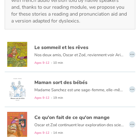
with french audio version told by native speakers
Fable, myth, literature and poetry
and, thanks to our reading module, we propose you
for these stories a reading and pronunciation aid and
Princesses and princes, kings, queens and dragons
a version adapted for dyslexics.
Ogres, monsters and witches
Le sommeil et les rêves
Heroines and Heroes
…
Nos deux amis, Oscar et Zoé, reviennent voir Aristote l’orang-outan savant, afin qu’il leur dévoile les mystères du sommeil et le fonctionnement des rêves.
Ages 9-12
- 10 min
Ecology, nature, seasons
The animals
Maman sort des bébés
…
Madame Sanchez est une sage-femme, elle-même sur le point d’accoucher. Sous le regard curieux et circonspect de sa fille Juliette, 7 ans et demi, nous suivons les différentes étapes de la grossesse sous forme de chapitres narrant de manière comique et burlesque les épisodes hospitaliers qui ponctuent la vie de la femme enceinte.
Travel, epic, investigation, adventure
Ages 9-12
- 19 min
Around the world
Ce qu'on fait de ce qu'on mange
…
Oscar et Zoé continuent leur exploration des sciences naturelles, guidés par Aristote. Il leur dévoile les secrets de la digestion et du bien manger.
Learning
Ages 9-12
- 14 min