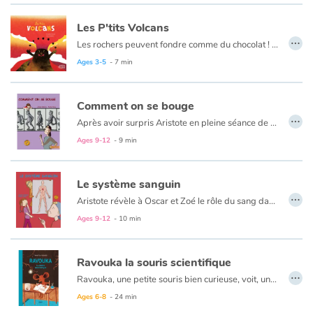
Les P'tits Volcans
…
Les rochers peuvent fondre comme du chocolat ! Pas dans nos casseroles, mais à des températures extrêmes sous l’écorce terrestre. Sous l’effet de la pression, elles remontent dans une cheminée et c’est l’éruption. Écoulement lent d’une lave épaisse ou explosion de fumées et cailloux, c’est une phénomène destructeur s’il se passe dans une zone habitée. Fort heureusement, certains volcans dorment tranquillement comme ceux de notre bonne vieille Auvergne...
Un documentaire où poésie et humour se côtoient aisément et donnent un ensemble charmant.
Ages 3-5
- 7 min
Comment on se bouge
…
Après avoir surpris Aristote en pleine séance de stretching, Oscar et Zoé nous dévoilent tous les aspects du mouvement, les muscles, le squelette...
Ages 9-12
- 9 min
Le système sanguin
…
Aristote révèle à Oscar et Zoé le rôle du sang dans notre corps et le tortueux parcours qu’il emprunte pour remplir ses fonctions.
Ages 9-12
- 10 min
Ravouka la souris scientifique
…
Ravouka, une petite souris bien curieuse, voit, un jour, des racines percer le plafond de son terrier. Mais d’où viennent-elles ? Ravouka décide de prendre sa loupe, un cahier et des crayons pour partir en expédition et, ainsi, écrire sa propre encyclopédie. Des plantes, des larves d’insectes, la chaîne alimentaire, un herbier, une fourmilière, des plumes d’oiseaux… Le lecteur découvre la faune, la flore et les lois de la nature à travers ses yeux.
Ages 6-8
- 24 min