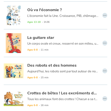
Où va l'économie ?
…
L’économie fait la Une. Croissance, PIB, chômage, mondialisation.... Derrière ces mots se trouvent des réalités très concrètes avec des conséquences directes sur nos vies. Comprendre le fonctionnement de l’économie, se poser des questions sur la croissance (est-elle nécessaire ?), la consommation (ai-je besoin de tout acheter ?), le travail (quel métier ferai-je plus tard ?), les impacts
Ages 13-18
- 1h36
La guitare star
…
Un corps ovale et creux, resserré en son milieu, une ouïe ronde, cernée d'une rosace, un long manche, coiffé d'une tête munie de clefs, et de six cordes… c'est la guitare acoustique !
Comment les cordes vibrent-elles ? Comment choisir les bons bois ? Comment travaille le luthier ? Qu'en est-il de la guitare électrique ? Découvrez tous les secrets de fabrication de cet instrument mythique.
Ages 6-8
- 11 min
Des robots et des hommes
…
Aujourd'hui, les robots sont partout autour de nous : robots industriels, robots domestiques, drones, voitures autonomes… Mais savez-vous comment ils fonctionnent ? Qu’est-ce qui différencie une machine ou un automate d’un robot ?
Et l'intelligence artificielle dans tout ça ? Aujourd'hui, les progrès sont tels qu'on peut converser avec un chatbot et qu'une équipe de robots est capable de battre de vrais joueurs de football ! Malgré ces prouesses, les robots ne sont pas encore doués de sentiments et ne peuvent réagir à une situation imprévue. Quel avenir pour les robots ? Remplaceront-ils les hommes ?
Ages 6-8
- 15 min
Crottes de bêtes ! Les excréments des animaux
…
Tous les animaux font des crottes ! Chacun a sa technique, sa forme et son petit nom ! Par exemple, on dira du crottin de cheval, des bouses de vache, des pétoulettes pour les chèvres ou les moutons, ou encore des laissées pour les sangliers.
Étudier les excréments d'animaux, c'est mieux comprendre comment ils vivent. Régime alimentaire, santé, sexe, âge, période de fécondité, ADN… Une vraie mine d'informations !
Ages 6-8
- 16 min