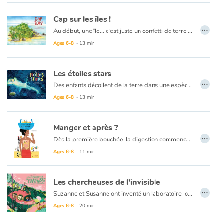
Cap sur les îles !
…
Au début, une île... c’est juste un confetti de terre au milieu de la mer. Au fil du temps, elle est colonisée par les oiseaux, les plantes, les insectes, les animaux... qui vont grandir, vivre et se reproduire.
Peu à peu les espèces évoluent à leur rythme, sans interférences avec le monde extérieur. Isolée, chaque île devient unique avec un écosystème distinct qui lui est propre. C’est d’ailleurs en étudiant ces lieux originaux que Darwin a développé sa fameuse théorie de l’évolution.
Ages 6-8
- 13 min
Embarquement immédiat pour un tour du monde des îles à la rencontre des komodos, lémuriens, tortues géantes et autres espèces endémiques...
Les étoiles stars
…
Des enfants décollent de la terre dans une espèce de navette en forme de planète vitrée dont on devine qu'elle contient notre monde en modèle réduit. Ils vont à la découverte de l'espace et de ses merveilles. Ils croisent aussi bien le monde présent, que le passé et que le futur angoissant de notre galaxie.
Dans cet album très coloré et sous la forme d'une aventure, voilà un documentaire accessible à tous : les petits y trouveront des illustrations pleines de couleurs et s'amuseront à retrouver à chaque page le vaisseau des explorateurs, tandis que les plus grands comprendront un peu mieux les phénomènes du ciel.
Ages 6-8
- 13 min
On passe allègrement de l'histoire de la compréhension de l'astronomie, au big bang à la nomination des constellations et on va jusqu'au bout de la vie de notre terre et l'explication de sa fin prévisible… mais sans crainte puisque ce n'est pas pour tout de suite et que peut-être à ce moment notre monde aura trouvé une nouvelle planète sur laquelle s'établir. C'est en tous les cas ce que suggère ce documentaire qui finit sur la fameuse maxime de Lavoisier :
« Rien ne se perd, rien ne se crée... tout se transforme... »
Manger et après ?
…
Dès la première bouchée, la digestion commence. Un aliment voyage sur près de 9 mètres à l'intérieur de notre corps et ce pendant 10 à 24 heures !
Première étape, la bouche : les dents coupent et broient l'aliment ; la salive aide à la mastication et amorce la digestion ; l'aliment est réduit en purée qu'on appelle le bol alimentaire. Puis direction l'estomac !
Ages 6-8
- 11 min
Deuxième étape, le bol alimentaire va être malaxé et écrasé. Il devient une bouillie liquide, le chyme.
Troisième étape, l'intestin : sur le trajet le foie envoie de la bile et le pancréas, des enzymes. Le chyme est alors transformé en nutriments : graisses, sucres et protéines !
Les chercheuses de l'invisible
…
Mais le voyage n'est pas fini…
Suzanne et Susanne ont inventé un laboratoire-observatoire secret : le Club de l’Invizible. Leur prochaine mission ? Explorer la terre de la Terre, c’est-à-dire l’endroit le plus secret et le plus invisible de la planète. Plongées dans le monde très sérieux et très farfelu des intra-terrestres, Suzanne et Susanne vont découvrir une troupe de minianimaux aux super-pouvoirs étonnants et assister au plus magique des spectacles.
Ages 6-8
- 20 min