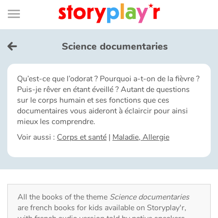
Connexion
Menu
Contenu
Recherche
Bibliothèque
Bas
de
page
Menu
➜
FR
Science documentaries
Log in
Qu’est-ce que l’odorat ? Pourquoi a-t-on de la fièvre ?
Puis-je rêver en étant éveillé ? Autant de questions
Try for free
sur le corps humain et ses fonctions que ces
documentaires vous aideront à éclaircir pour ainsi
Library
mieux les comprendre.
Voir aussi :
Corps et santé
|
Maladie, Allergie
Awards
Home
All the books of the theme
Science documentaries
Tales and classics in french
are french books for kids available on Storyplay'r,