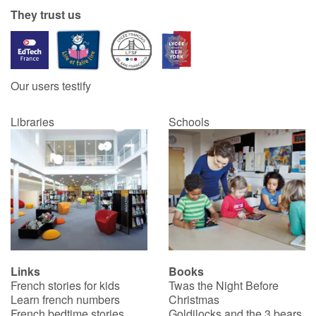
They trust us
Our users testify
Libraries
Schools
Links
Books
French stories for kids
Twas the Night Before
Learn french numbers
Christmas
French bedtime stories
Goldilocks and the 3 bears