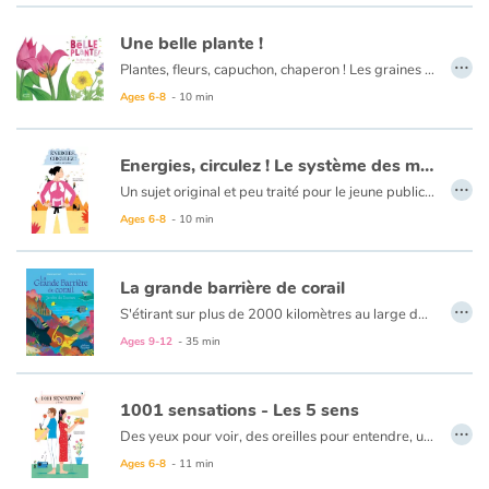
Lorsqu’enfin il pleut, les succulentes et cactées remplissent leurs feuilles et leurs tiges, l’acacia puise l’humidité grâce à ses racines, et le géant soguaro agit comme un accordéon en se gorgeant d’eau. Slurp !
Une belle plante !
…
Plantes, fleurs, capuchon, chaperon ! Les graines ont besoin de protection. Les fruits sont leur cocon. Lorsque le fruit est bien mûr, il s’écrase sur le sol. Le noyau ou la graine s’enfonce dans la terre et traverse la période de dormance.
Ages 6-8
- 10 min
Energies, circulez ! Le système des méridiens
…
Un sujet original et peu traité pour le jeune public. Il donne des clés pour rester en bonne santé et mieux comprendre nos émotions et nos petits coups de mou. è Une approche simple et accessible du fonctionnement du corps humain. Comme dans la nature, l'énergie circule dans notre corps. Chaque méridien est lié à un organe, le fournit en énergie. Les interactions entre le texte et les illustrations permettent une découverte dynamique, éveillent la curiosité et nous apportent un autre regard sur notre corps.
Ages 6-8
- 10 min
La grande barrière de corail
…
S'étirant sur plus de 2000 kilomètres au large de la côte Est de l'Australie, le merveilleux jardin marin aux couleurs de l'arc-en-ciel se dévoile. En 1768, le navigateur français Louis-Antoine de Bougainville décrit pour la première fois la présence de "récifs dangereux". Il décide alors de changer de cap, passant à côté de leurs trésors ! Avec ses 3000 récifs et 1500 îles, le parc marin de la Grande Barrière de corail, inscrit au patrimoine mondial de l'Unesco, regroupe de nombreuses variétés de coraux. Gobies, poissons-clowns et balistes copient leurs couleurs multicolores pour passer inaperçus. Surplombant les récifs coraliens, près de 1400 espèces de requins vivent dans le parc ! Les scientifiques étudient le récif pour surveiller son état de santé, ils explorent des pistes pour le protéger des effets du réchauffement climatique.
Ages 9-12
- 35 min
1001 sensations - Les 5 sens
…
Des yeux pour voir, des oreilles pour entendre, une langue pour goûter, un nez pour sentir, une peau pour toucher... Notre corps possède tout un réseau de capteurs, associés à chaque sens. Ils nous permettent ainsi de découvrir et de nous adapter à notre environnement ! Pratique, non ? Mais comment fonctionnent-ils ? Quels phénomènes sont en jeu ? Quel est le point commun entre tous nos sens ?
Ages 6-8
- 11 min