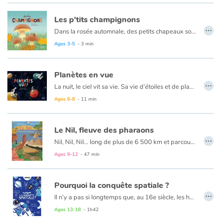
Une fois expulsées, les déjections ne sont pas perdues ! Au contraire, elles sont des mets de choix pour de nombreux insectes, mais aussi pour de plus gros animaux comme les rennes ! Elles servent aussi à l'enrichissement du sol, ce sont de fabuleux engrais ! Elles peuvent même être utilisées comme isolant ou combustible.
Les p'tits champignons
…
Dans la rosée automnale, des petits chapeaux sortent du sol... ce sont les champignons ! Mais sous ces drôles de petits parapluies se cache un extraordinaire et parfois gigantesque entrelacs de fines racines : le mycélium, le véritable corps du champignon ! Lorsqu'un champignon est cueilli, le mycélium continue à s'étendre et bientôt, d'autres fungi repousseront. Et heureusement, parce que nous ne sommes pas les seuls à les adorer ! Les animaux aussi s'en régalent. Mais attention, tous les champignons ne sont pas bons à manger ! Croûtes bleu vif, petits ronds ou en forme d'étoile de mer... odeur de savon, ou de bonbon... entre toutes ces variétés, il y a de quoi se tromper !
Ages 3-5
- 3 min
Planètes en vue
…
La nuit, le ciel vit sa vie. Sa vie d’étoiles et de planètes, de galaxies, de satellites... Tout un univers qu’on ne voit plus quand vient le jour. Planètes en vue ! Là, on s’approche de l’infernale chaleur de Mercure. Ici, on admire la lumineuse Venus ou l’incroyable couleur rouge de Mars. Là encore, on admire la puissance des gigantesques planètes gazeuses. On découvrira les mouvements gracieux, cycliques des planètes autour de notre étoile, le Soleil ; l’aérienne blancheur de la Voie Lactée, les satellites naturels et les étranges stations orbitales, œuvres de l’Homme.
Ages 6-8
- 11 min
Le Nil, fleuve des pharaons
…
Nil, Nil, Nil... long de plus de 6 500 km et parcourant pas moins de dix pays différents, ce fleuve mythique accueille la vie depuis des millénaires. L'incroyable crocodile du Nil, l'ibis sacré, le cobra au venin mortel, le puissant hippopotame, sans oublier l'étonnant bec-en-sabot... Ces animaux emblématiques de la région peuplent ses eaux et ses alentours, du lac Victoria, jusqu'au delta en Méditerranée. Mais le Nil, ne se résume pas à la biodiversité ! Grâce au précieux limon fertile apporté par les crues, ses berges ont été le théâtre d'une succession de civilisations. La plus connue et la plus impressionnante de toutes, l'Égypte antique, a nourri nombre d'imaginaires et de fantasmes par son ingéniosité, que l'on peine encore aujourd'hui à expliquer, et par ses mythes qui fascinent petits et grands. Des pages restent pourtant à écrire ! Le fleuve doit aujourd'hui faire face à des problématiques environnementales importantes qui mettent au défi les quelque 500 millions de personnes qui dépendent de sa générosité.
Ages 9-12
- 47 min
Pourquoi la conquête spatiale ?
…
Il n’y a pas si longtemps que, au 16e siècle, les humains ont compris que la Terre n’était pas le centre de l’univers. Pas plus que le Soleil ! Et si l'homme a longtemps rêvé de conquérir l'espace, l'aventure vient tout juste de commencer, il y a 60 ans. La première excursion dans l'univers n’a pas été humaine, mais technologique. Ainsi sont nés les satellites, puis les sondes… suivi par le premier pas de l’Homme sur la Lune !
Cette conquête spatiale amène parfois plus de questions que de réponses pour les astrophysiciens. Elle pose aussi des questions d'ordre éthique et financier : la conquête spatiale a-t-elle encore un sens aujourd'hui ? Quel impact écologique pour la Terre, mais aussi pour l’espace? Quelles innovations technologiques nous a-t-elle apporté ?
Ages 13-18
- 1h42