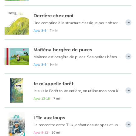
Derrière chez moi
…
Une comptine à la structure classique pour observer le monde un peu atypique qui se joue derrière la maison, apprendre les jours de la semaine ou simplement rêver au gré des illustrations délicates de la jeune coréenne Hyuna Shin.
Ages 3-5
- 7 min
Maïténa bergère de puces
…
Maïtena est bergère de puces. Ses petites bêtes se sont échappées : vite ! Elle doit les retrouver pour les confier à Pustule, le dresseur de puces. Mais cela s’avère plus difficile qu’elle ne le pensait...
Ages 3-5
- 9 min
Je m'appelle forêt
…
Je suis la Forêt toute entière, on utilise mon nom à torts et de travers. Je pourrais tant m’épanouir, si seulement on me laissait faire ! Un manifeste poétique pour faire résonner le cri d’une forêt vosgienne qui, comme ses sœurs autour d’elle, souffre de l’[in]action de l’espèce humaine.
Ages 13-18
- 7 min
L'île aux loups
…
La rencontre entre Tilik, enfant des steppes et un loup... Très beau conte sur l'amitié homme animal.
Ages 9-12
- 10 min