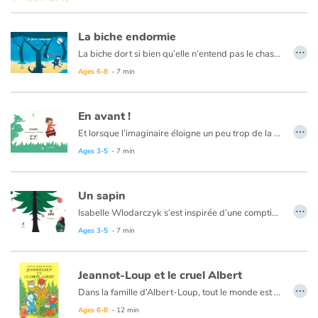
La biche endormie
…
La biche dort si bien qu’elle n’entend pas le chasseur arriver. Heureusement, la fille du chasseur a entendu la chanson de la biche endormie et elle marche sur les pas de son père.
Ages 6-8
- 7 min
En avant !
…
Et lorsque l’imaginaire éloigne un peu trop de la maison notre petit homme, pris à son propre jeu, que se passera-t-il ? L’aventure est au coin de la rue mais la forêt est immense et pleine de dangers…
Ages 3-5
- 7 min
Un sapin
…
Isabelle Wlodarczyk s’est inspirée d’une comptine pour nous livrer l’histoire de ce sapin, un sapin que chacun d’entre-nous fait roi le temps des fêtes de fin d’année.
Bruna Barros, nous conte en parallèle l’histoire de cette fillette, cette
Ages 3-5
- 7 min
Jeannot-Loup et le cruel Albert
…
Dans la famille d’Albert-Loup, tout le monde est cruel. Il faut sans cesse se muscler, s’aiguiser les crocs, chasser. Mais un jour naît le petit Jeannot-Loup. « Un loup blanc ? Pouah ! c’est salissant ! » pense le père. « Un loup aux yeux verts ? Pouah ! A quoi ça sert ? » pense la mère. En plus, ce petit loupiot-là n’est pas un méchant. Il aime les fleurs et les oreillers tout doux sur lesquels il fait si bon se reposer. Le cruel Albert va-t-il accepter un louveteau si délicat ?
Ages 6-8
- 12 min