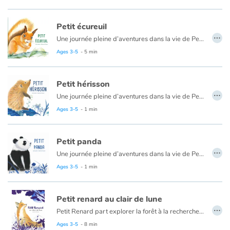
Si le loup y était…
1, 2, 3,
Petit écureuil
…
Nous irons au bois,
Une journée pleine d’aventures dans la vie de Petit Écureuil !
4, 5, 6,
Petit Écureuil part à l’aventure. Il trouve une noisette qui a l’air appétissante, mais « Comment faire pour l’ouvrir ? ». Heureusement, Maman Écureuil n’est pas très loin pour l’aider.
Ages 3-5
- 5 min
Cueillir des cerises…
L’éveil d’un écureuil qui fait écho aux premières expériences des tout-petits.
7, 8, 9,
Petit hérisson
Dans mon panier neuf…
…
Une journée pleine d’aventures dans la vie de Petit Hérisson !
Petit Hérisson veut encore explorer même s’il est l’heure d’aller se coucher. Il rencontre Petit renard, mais attention, il faut être prudent. Heureusement maman est là pour un câlin.
Ages 3-5
- 1 min
L’éveil d’un hérisson qui fait écho aux premières expériences des tout-petits.
Petit panda
…
Une journée pleine d’aventures dans la vie de Petit Panda !
Jouer, courir, grimper : Petit Panda vit des aventures. Attention, à ne pas se faire mal. Heureusement Maman n’est jamais bien loin.
Ages 3-5
- 1 min
Petit renard au clair de lune
…
Petit Renard part explorer la forêt à la recherche d’une proie à rapporter au terrier. Soudain, il voit une lumière brillante et magnifique... C’est décidé, c’est elle qu’il va attraper !
Ages 3-5
- 8 min