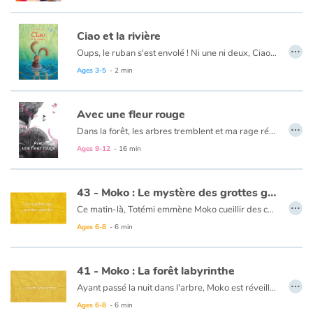
Camille Alessandroni
saisit avec finesse les émotions de l’enfance face à la découverte de la nature. Elle nous prend par la main pour une balade en forêt qui nous rappelle que l’important n’est pas toujours la destination mais aussi le voyage.
Ciao et la rivière
…
Oups, le ruban s'est envolé ! Ni une ni deux, Ciao essaye de le rattraper mais il y a du monde à la rivière et le voilà perdu de vue. Peut-être est-il parmi les têtards dans la forêt d'algues ? Ou bien pris dans les branches du saule pleureur ? Dans ce cas, le martin-pêcheur perché en hauteur l'a sûrement vu passer. C'est l'occasion de se faire un nouvel ami !
Ages 3-5
- 2 min
Avec une fleur rouge
…
Dans la forêt, les arbres tremblent et ma rage résonne. Une force immense s’agite en moi : il faut que je fasse quelque chose pour la terre !
Un roman rythmé et poétique de Marjolaine Nadal, illustré en noir et magenta par Laura Giraud.
Ages 9-12
- 16 min
43 - Moko : Le mystère des grottes géantes
…
Ce matin-là, Totémi emmène Moko cueillir des champignons servant aux habitants de son village pour se soigner. Il en est un très rare qu’elle espère trouver. Ils retournent près de la météorite qui se couvre déjà d’une mousse fraîche et odorante. Fasciné par ce rocher venu du ciel, Moko s’approche du cratère... et glisse dans une crevasse. Totémi, affolée, le rejoint. Ils découvrent une grotte immense, remplie de merveilles, de lacs et couleurs. Ils suivent le cours d’eau qui débouche sur une rivière. Un vieil homme les y attend et leur donne le champignon rare qu’ils étaient venus chercher ! Avant de retourner au village, il leur fait promettre de garder cet endroit secret et d’en préserver la beauté dans leur souvenir...
Ages 6-8
- 6 min
Ce livre est disponible en anglais :
43 - Moko : The mystery of the giant caves
41 - Moko : La forêt labyrinthe
…
Ayant passé la nuit dans l'arbre, Moko est réveillé par le bruit d'une flèche qui perce et fait tomber un immense fruit. Il croit qu'un géant approche. Il descend et cherche à s’enfuir. Mais il se perd. Il pense que la forêt le retient prisonnier. C’est alors qu’apparaît une jeune amazonienne qui connaît la forêt mieux que personne. C'est Totémi. Elle l'invite à son village. Ils marchent dans un incroyable labyrinthe de plantes, de racines et d'arbres de toutes sortes... Sans Totémi, Moko se serait perdu. Il se dit que la forêt lui a fait rencontrer cette nouvelle amie afin de lui révéler quelques uns de ses mystères...
Ages 6-8
- 6 min