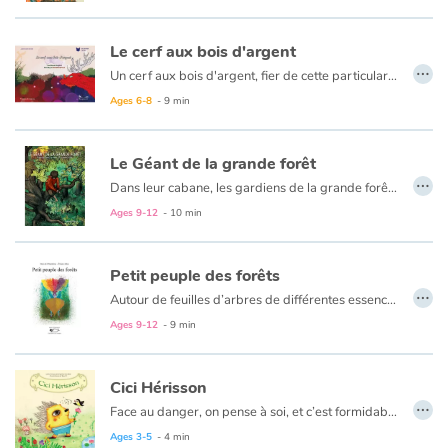
Le cerf aux bois d'argent
…
Un cerf aux bois d'argent, fier de cette particularité, méprisait ses semblables. Lassés par tant d'arrogance, ses frères décidèrent de l'abandonner dans une mystérieuse forêt. Qu'adviendra-t-il alors de ce cerf prétentieux ? La magie des lieux saura-t-elle le transformer ?
Ages 6-8
- 9 min
Le Géant de la grande forêt
…
Dans leur cabane, les gardiens de la grande forêt rêvaient depuis toujours d'avoir un enfant. En vain. Un matin, dans le pull quatre fois trop grand qu'elle tricotait pour oublier son chagrin, la femme découvrit un minuscule bébé, il tenait dans le creux d'une main. L'enfant ne voulait rien d'autre que manger. Après un repas de plusieurs heures, il finit par s'endormir. Au petit matin, les gardiens ne retrouvèrent pas le bébé qu'ils avaient couché dans le petit lit mais un petit garçon. En l'espace d'une nuit, il avait atteint la taille d'un enfant de deux ans...
Ages 9-12
- 10 min
Petit peuple des forêts
…
Autour de feuilles d’arbres de différentes essences, Éliane Jules a créé et dessiné un univers fantastique.
Pour chaque personnage, clown, poète, infante, elfe insolent ou timide fée des bois, Inès de Chantérac a écrit un poème. Ainsi naît tout doucement le petit peuple des forêts, un herbier de feuilles à apprivoiser, à reconnaître, et à rêver.
Ages 9-12
- 9 min
Cici Hérisson
…
Face au danger, on pense à soi, et c’est formidable de penser à protéger aussi les autres ! C’est ce que fait Cici le petit hérisson lors de sa rencontre avec l’incroyable champignon rouge. Même s'il a très peur pour lui, en pensant à son ami Weiwei et avec le réconfort de son papa Haobaba, Cici surmontera les épreuves.
Ages 3-5
- 4 min