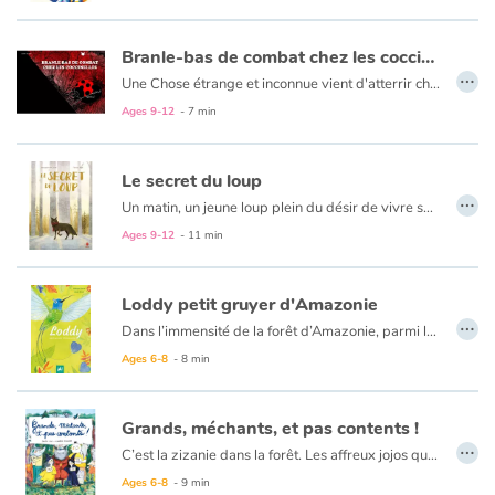
Branle-bas de combat chez les coccinelles
…
Une Chose étrange et inconnue vient d'atterrir chez les coccinelles... D'abord curieuses, bientôt inquiètes et finalement terrorisées, c'est le branle-bas de combat chez les coccinelles !
Ages 9-12
- 7 min
Le secret du loup
…
Un matin, un jeune loup plein du désir de vivre sa vie et de trouver un ami quitte la meute. Mais partout dans la forêt, on pense qu’un loup est un loup, gourmand, effrayant et imprévisible. Aussi, tous les animaux le craignent et l’évitent. Même lorsque, tombé à l’eau, il court le plus grand des dangers et crie à l’aide. C’est alors qu’une main lui porte secours, la main d’un enfant…
Un très joli album, touchant et attendrissant, sur l’amitié entre deux personnages que tout oppose !
Ages 9-12
- 11 min
Loddy petit gruyer d'Amazonie
…
Dans l’immensité de la forêt d’Amazonie, parmi les tapirs, les jaguars et bien d’autres animaux colorés, vit Loddy, un petit colibri bien futé. Mais, un jour surgissent les hommes et leurs bulldozers, détruisant tout sur leur passage. Le conseil des animaux doit organiser la riposte ! Grâce à quelle ruse la forêt sera-t-elle préservée ? Loddy a une idée…
Ages 6-8
- 8 min
Grands, méchants, et pas contents !
…
C’est la zizanie dans la forêt. Les affreux jojos qui hantent les lieux ne sont pas contents du tout. Et pour cause : PLUS PERSONNE N’A PEUR D’EUX ! La faute à qui ? À Bergamote, une mamie bien culottée qui est venue squatter l’ancienne maison des sept nains. Mais ogres, sorcières, grands méchants loups et autres monstres poilus sont bien décidés à ne pas se laisser faire face au danger qui menace leurs petites affaires...
Ages 6-8
- 9 min