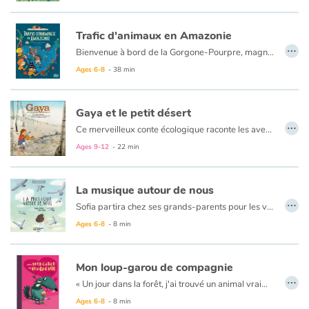
Trafic d'animaux en Amazonie
…
Bienvenue à bord de la Gorgone-Pourpre, magnifique trois-mâts qui parcourt les mers du globe. Son équipage de jeunes marins intrépides part en mission pour aider à la sauvegarde de la planète. Premier défi pour nos aventuriers : cap sur la grande forêt amazonienne où sévit un trafic d’animaux qui met en danger des colonies entières de petits singes. Tallulah, Alice et Hugo sont bien déterminés à en découdre avec les impitoyables contrebandiers... avec l’aide indéfectible de Cap’tain Génial !
Ages 6-8
- 38 min
Gaya et le petit désert
…
Ce merveilleux conte écologique raconte les aventures de Gaya, une petite fille curieuse qui cherche à comprendre pourquoi le puits près de la maison de son grand-père est à sec. À qui est-ce la faute ? Afin d’obtenir une réponse, Gaya explore la forêt environnante et interroge un chêne centenaire, un écureuil outré, un Grand duc très digne et un castor affairé. Chacun pointe du doigt son voisin ! Mais son grand-père et un almanach aussi vieux que lui vont l’aider dans sa quête. Des illustrations poétiques et des chansons tendres et espiègles accompagnent avec force ce récit optimiste, qui nous invite à croire que tous les recommencements sont possibles.
Ages 9-12
- 22 min
La musique autour de nous
…
Sofia partira chez ses grands-parents pour les vacances. Elle quittera la plage près de chez elle, le chant des vagues et les murmures du sable, sachant que les sons de la forêt l’attendent. Parmi les pins sombres et les chênes majestueux, elle découvrira la mélodie de la forêt, les sons d’un renard, d’une chouette et d’un loup. En arrivant à la clairière du bois où la lune trône, elle sentira le vent souffler comme au bord l’eau. Elle lèvera sa baguette invisible vers les étoiles, offrant en cadeau à la forêt la musique de la mer.
Ages 6-8
- 8 min
Mon loup-garou de compagnie
…
« Un jour dans la forêt, j'ai trouvé un animal vraiment trop mignon. Il est tout de suite devenu mon loup-garou de compagnie. » C'est l'histoire d'une petite fille insouciante et d'un loup-garou inoffensif... ou pas. Elle a décidé de jouer avec lui comme s'il s'agissait de l'une de ses poupées. Lui attend tout simplement le bon moment pour la déguster. Loïc Méhée remet au goût du jour les thèmes des contes classiques avec un humour noir et grinçant. À dévorer avec ses enfants...
Ages 6-8
- 8 min