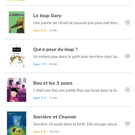
Le loup Gary
…
Une panne de réveil ne pouvait pas plus mal tomber pour Gary. Le loup a tellement de choses à faire, ce lundi ! Vite, il sort de sa tanière. Il a une question à poser. Mais encore faut-il qu'on le laisse parler !
Ages 6-8
- 3 min
Qui a peur du loup ?
…
Un enfant joue dans le petit bois derrière chez lui... Tout content, il touille la gadouille en chantonnant. Tout à coup, il voit une forme noire, et une gueule cent fois trop grande avec cent fois trop de dents dedans qui lui crie "WOUWOUWOUH". Horreur ! Mais c'est un loup !...
Ages 3-5
- 8 min
Bou et les 3 zours
…
L'était une fois une petite Bou qui livait dans la forest avec sa maïe et son païe. Un jour elle partit caminer dans la forest pour groupir des flores.
Ce livre est volontairement écrit dans un français qui n'est grammaticalement pas correct.
Ages 3-5
- 7 min
Sorcière et Chanoir
…
Sorcière vit seule dans la forêt. Elle occupe ses journées entre les cueillettes de plantes pour ses tisanes et des séances de contemplation de la nature. Quand elle rencontre Chanoir, tout triste et abandonné à cause de la couleur de son pelage, elle décide de l’aider à trouver un endroit où il aurait sa place.
Ages 6-8
- 10 min