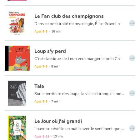
Le Fan club des champignons
…
Dans ce petit traité de mycologie, Élise Gravel
nous invite à une promenade en forêt pour découvrir les spécimens de champignons les plus jolis, les plus bizarres, les plus rares et les plus rigolos.
Du mutin de Ravenel, « roi des puants », à l’amanite vireuse, « ange de la mort », en passant par la morille « cerveau d’extraterrestre » avec Élise, c’est garanti, vous en verrez de toutes les sortes !
Ages 6-8
- 16 min
Loup s'y perd
…
C’est classique : le Loup veut manger le petit Chaperon rouge et sa grand-mère. Armé de son téléphone intelligent muni d’un GPS, il se croit invincible et rusé. Il apprendra à ses dépens que la technologie, ça flanche parfois… Une histoire cocasse pleine de rebondissements.
Ages 6-8
- 8 min
Tala
…
Sur le territoire des loups, la vie suit tranquillement son cours. Tala, l'enfant sauvage, y grandit jour après jour. Mais une étrange bête va croiser son chemin… et changer son destin !
Au format papier, ce livre est un album recto-verso. Découvrez cette histoire du
Ages 6-8
- 7 min
Le Jour où j'ai grandi
…
Louve se réveille un matin avec le sentiment que, ça y est, il est temps pour elle de grandir. Elle se rend seule dans la forêt et, là, entourée de cette nature qu’elle connaît par cœur, elle réfléchit. Qui est-elle vraiment, qui souhaite-t-elle devenir ? Le fil de ses pensées se déroule, elle songe à sa famille et à son père qui n’est plus là, à tout ce qu’elle voudrait leur dire. Au pied de son arbre favori, elle écrit trois lettres dans lesquelles elle laisse tout ce qui pourrait l’empêcher d’avancer…
Avec sa gouache et ses crayons de couleur, Lucille Michieli a superbement représenté l’héroïne de Madeline Roth. Une fillette en devenir et en recherche d’elle-même au cœur d’une forêt-source tellement inspirante…
Ages 9-12
- 13 min