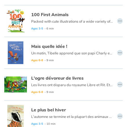
100 First Animals
…
Packed with cute illustrations of a wide variety of animals organized by habitat, this book will help young ones expand their vocabulary and knowledge of creatures big and small.
Ages 3-5
- 6 min
Mais quelle idée !
…
Un matin, Tibelle apprend que son papi Charly est très malade et qu'il va bientôt partir... - Mais partir où ? demande la petite écureuil. Un peu embarrassé, son papa lui montre alors une pomme de pin accrochée tout en haut d'un arbre et lui explique qu'un jour, qu'on le veuille ou non, elle tombera... Tibelle va alors tout tenter pour que justement, elle ne tombe pas...
Ages 6-8
- 9 min
L'ogre dévoreur de livres
…
Les livres ont disparu du royaume Libre et Rit. Et si l’ogre les avait volés ? Le Prince offre une récompense à celui qui les ramènera. Mais qui osera affronter le terrible dévoreur de livres ?
Ages 6-8
- 9 min
Le plus bel hiver
…
L'automne se termine et la plupart des animaux de la forêt se préparent à hiberner.
Le blaireau par contre ne veut rien savoir : il a des programmes pour s'amuser pendant tout l'hiver... mais lorsqu'il va chercher ses amis pour les sortir, il les trouve tous endormis. Obligé d’aller chercher ailleurs, il fait la rencontre de nouveaux amis, avec qui passer l’hiver... jusqu'au printemps, quand ses vieux amis fraîchement réveillés le chercheront à leur tour...
Ages 3-5
- 10 min