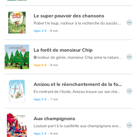
Le super pouvoir des chansons
…
Robert le loup, rockeur à la recherche du succès rêve de monter un groupe de loups. Ni une ni deux, il met une annonce et à sa grande surprise, Max le lapin, rocker à la voix divine, apparaît. Le groupe « Les Pouet-Pouet » est né. Succès immédiat dans la forêt, les fans accourent de partout… Mais l'instinct de prédateur de Robert n'est jamais très loin...
Ages 3-5
- 9 min
La forêt de monsieur Chip
…
B
ricoleur de génie, monsieur Chip aime la nature et le chant des oiseaux. Mais pour construire sa petite maison, et surtout ses nombreuses extensions, il va ratiboiser toute la forêt et faire fuir tous les animaux.
Ages 6-8
- 9 min
Anizou et le réenchantement de la forêt
…
En rentrant de l’école, Anizou trouve sur son chemin un livre abandonné par un troll. Page après page, elle nomme les animaux qu’elle découvre, et ceux-ci surgissent aussitôt pour peupler autour d’elle le paysage recouvert par la neige. Ainsi va-t-elle réenchanter la forêt qui cesse alors de lui paraître vide et silencieuse.
Au-delà de cette simple rencontre, improbable et fantastique, Jennifer Dalrymple évoque, avec beaucoup de finesse, les liens rompus avec la nature, à laquelle nous appartenons pleinement et dont nous nous sommes extraits. Pour renouer ces liens, il suffit déjà de prêter un minimum d’attention à nos voisins non-humains : (re)connaître, c’est (sa)voir et entendre.
Ages 3-5
- 7 min
Aux champignons
…
Louison part à la cueillette aux champignons avec son grand-père. Mais arrivés au pied du grand chêne, il n’y a aucun champignon. Quelqu’un a dû les ramasser avant eux. La balade est donc finie ? Louison en a décidé autrement. Elle prend un chemin de traverse, direction la découverte de la forêt !
Un album sensible pour admirer la forêt et ses merveilles, ses couleurs, son parfum ; et pour s’imaginer toutes les aventures qu’elle peut offrir.
Ages 3-5
- 9 min