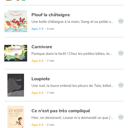
Arts, space, activities
Plouf la châtaigne
Documentaries
…
Une belle châtaigne à la main, Song et sa petite sœur Shu s’en vont l’offrir à grand-père qui vit au moulin. Mais l'aigle joue les trouble-fête et plouf ! La châtaigne tombe dans le ruisseau…
With the family
Ages 3-5
- 4 min
Daily life and hobbies
Carnivore
…
Panique dans la forêt ! Chez les petites bêtes, tous les insectes disparaissent. C'est décidé, le grillon va mener l'enquête pour découvrir quelle est la brute épaisse qui les dévore tous et s'engraisse.
At school
Ages 6-8
- 7 min
Festivals and events
Loupiote
…
Love and friendship
Une nuit, la louve entend les pleurs de Tala, bébé abandonné dans la forêt. La bête décide de la ramener auprès des humains. Mais tout ne s’est pas passé comme prévu pour la petite humaine...
Au format papier, ce livre est un album recto-verso. Découvrez cette histoire du
Ages 6-8
- 7 min
Social issues
Ce n'est pas très compliqué
Emotions and feelings
…
Hier, en dessinant, Louise m’a demandé ce que j’avais dans la tête. Je n’ai pas su quoi répondre. Alors, j’ai voulu voir. Ce n’est pas très compliqué…
Ages 6-8
- 2 min
Formats and illustrations