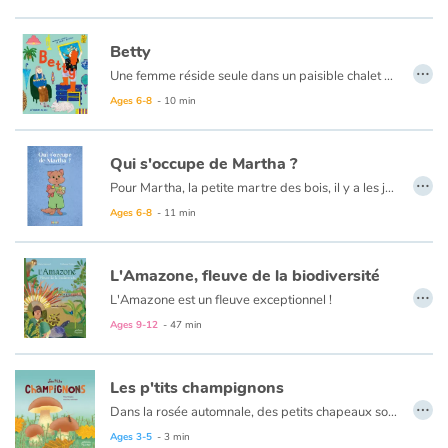
Ce livre est disponible en anglaiis :
41 - Moko : The labyrinth forest
Betty
…
Une femme réside seule dans un paisible chalet en pleine forêt. Mais sa vie bascule lorsque la voiture de Betty, une femme pétillante à la personnalité extravertie, tombe en panne devant chez elle. Malgré leurs caractères diamétralement opposés, toutes deux se trouvent fort sympathiques et Betty décide de s’installer au chalet, pour le meilleur… et pour le pire !
Ages 6-8
- 10 min
Qui s'occupe de Martha ?
…
Pour Martha, la petite martre des bois, il y a les jours de bonheur, où c’est gâteau aux noisettes et chocolat au lait. Mais il y a ceux, plus nombreux, où Papa hurle après Maman. Les cris et les visages tordus remplacent alors les jeux et les câlins. Dans ces moments-là, dépassés par leurs problèmes, les parents de Martha ne sont plus capables de prendre soin d’elle, et la négligent. Inquiets de la situation, les animaux de la forêt finissent par demander conseil au vieux hibou. Ce dernier décide alors, pour protéger Martha, de la confier à dame Lapin. En attendant que ses parents trouvent une solution à leurs difficultés, Martha sera placée au foyer d’accueil L’Embellie. Dans cette « autre » maison, entourée d’adultes bienveillants, la petite martre pourrait bien, doucement, s’apaiser et retrouver le plaisir de jouer...
Ages 6-8
- 11 min
L'Amazone, fleuve de la biodiversité
…
L'Amazone est un fleuve exceptionnel !
D'abord il est immense, l'un des plus longs du monde : il concentre à lui seul 18% des eaux douces déversées dans les océans de la planète. Avec près de mille affluents, il traverse six pays et couvre un tiers de l'Amérique du Sud !
Ages 9-12
- 47 min
Ensuite, des milliers de personnes vivent, travaillent et dépendent de lui depuis des millénaires. Aujourd'hui encore, scientifiques et archéologues découvrent des traces de ces civilisations précolombiennes.. Leurs modes de vie étaient toujours en osmose et en accord avec la nature. Sans jamais la dégrader ! Qu'en est-il aujourd'hui ? Comment l'arrivée des Européens et l'exploitation des matières premières a transformé le paysage amazonien ?
Les p'tits champignons
…
Dans la rosée automnale, des petits chapeaux sortent du sol... ce sont les champignons ! Mais sous ces drôles de petits parapluies se cache un extraordinaire et parfois gigantesque entrelacs de fines racines : le mycélium, le véritable corps du champignon ! Lorsqu'un champignon est cueilli, le mycélium continue à s'étendre et bientôt, d'autres fungi repousseront. Et heureusement, parce que nous ne sommes pas les seuls à les adorer ! Les animaux aussi s'en régalent. Mais attention, tous les champignons ne sont pas bons à manger ! Croûtes bleu vif, petits ronds ou en forme d'étoile de mer... odeur de savon, ou de bonbon... entre toutes ces variétés, il y a de quoi se tromper !
Ages 3-5
- 3 min