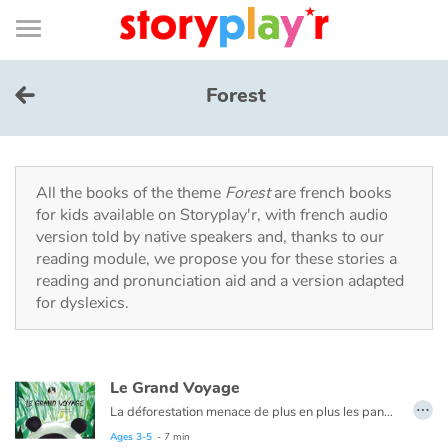
Connexion
Menu
Contenu
Recherche
Bibliothèque
Bas
de
page
Menu
➜
FR
Forest
Log in
Try for free
All the books of the theme
Forest
are french books
for kids available on Storyplay'r, with french audio
version told by native speakers and, thanks to our
Library
reading module, we propose you for these stories a
reading and pronunciation aid and a version adapted
for dyslexics.
Awards
Home
Le Grand Voyage
…
Tales and classics in french
La déforestation menace de plus en plus les pandas. Ils doivent fuir de plus en plus haut dans la montagne, les naissances se font rares. Mais certaines rencontres offrent l’espoir…
Ages 3-5
- 7 min