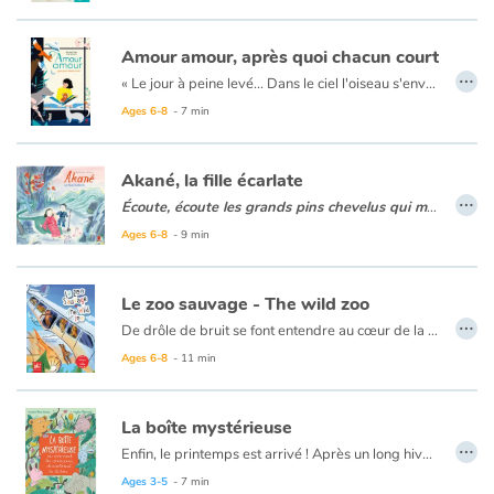
Amour amour, après quoi chacun court
…
« Le jour à peine levé... Dans le ciel l'oiseau s'envole déjà vers qui le cajolera »
Entrez dans la ritournelle avec renarde, souris, cerf, ourson,... Chacun cherche qui lui donnera de l'amour. Au fil de la journée, cette ribambelle tendre et variée d'animaux en quête d'affection entraine l’enfant vers l'ultime question : et lui, qui bercera-t-il ? La double page finale laisse deviner une réponse aussi réconfortante que le lien entre l'enfant et son parent.
Ages 6-8
- 7 min
Akané, la fille écarlate
…
Écoute, écoute les grands pins chevelus qui murmurent la légende de la fille écarlate...
Au Japon, sur le mont Takara, s’étend une forêt dont le rythme de la vie est ébranlé : des engins de fer creusent sans soin le sol. Bientôt le silence règne partout dans la forêt blessée. Au pied d’un érable malade, le jeune Akio découvre une fille brûlante de fièvre. L'ayant ramenée à la maison, il la soigne... Mais alors, il comprend : Il faut aussi sauver l'érable qui est une part d'elle-même !
Ages 6-8
- 9 min
Le zoo sauvage - The wild zoo
…
De drôle de bruit se font entendre au cœur de la forêt... on dirait des bruits de bêtes sauvages
Un petit groupe d'enfants fait une découverte pour le moins surprenante dans la forêt de leur village. Le début d'une aventure rugissante !
Ages 6-8
- 11 min
La boîte mystérieuse
…
Enfin, le printemps est arrivé ! Après un long hiver bien froid, Ours sort de son hibernation. Il a bien dormi. Alors qu'il prend sa douche sous la cascade, une drôle de boîte tombe sur le chemin. Ours s'approche de l'objet et l'ouvre. Il en sort cinq petites choses bien étranges. Ni une ni deux, Il fait part de sa trouvaille à Lapin, Cochon, Eléphant et Grand Loup qui ont chacun leur petite idée sur l'utilisation de ces mystérieux objets : un chapeau pour se protéger du soleil, une chaise pour éviter de se salir le derrière, un masque pour faire la sieste, un éventail pour se rafraîchir le visage…
Les illustrations tendres et colorées du petit monde de Mylène Rigaudie nous entraînent dans la vie d’animaux sympathiques, sublimant le texte de Nadine Brun-Cosme pour en faire un hymne tendre et malicieux à la curiosité, à l’amitié et à la magie des livres.
Ages 3-5
- 7 min