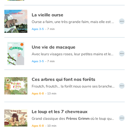
La vieille ourse
…
Ourse a faim, une très grande faim, mais elle est affaiblie et fatiguée… En s’approchant comme elle peut de la rivière, elle tombe nez à nez avec un petit garçon, aussi surpris qu’elle. Vont-ils prendre peur et rebrousser chemin, ou s’approcher l’un de l’autre ? D’autant que le bûcheron et père de l’enfant suit la scène à quelques mètres de là…
Voici un album […] pour célébrer une possible harmonie entre le monde animal et celui des humains.
Ages 3-5
- 7 min
Une vie de macaque
…
Avec leurs visages roses, leur petites mains et leurs petits pieds, les macaques sont des primates curieux et pleins de vitalité ! Ils sautent de branches en branches, poussent des cris étranges, se chamaillent, se réconcilient… à grands renforts de papouilles et de câlins ! Leur plus grande force ? La solidarité ! Ils vivent en groupes. Soudés les uns aux autres, ils font face aux dangers sous le regard de leur chef. Les femelles s’épaulent, veillent sur les petits de la communauté… Malins, ils utilisent leurs joues pour emmagasiner leur nourriture, puis s’en vont plus loin, au calme pour manger tranquillement. Un album alliant douceur et connaissances scientifiques !
Ages 3-5
- 7 min
Ces arbres qui font nos forêts
…
Froutch, froutch… la forêt nous ouvre ses branches ! Comme au cours d'une promenade, cet album invite à prendre son temps, à observer tout ce qui se passe autour de nous. Dans la forêt, qu'elle soit tropicale, humide ou encore tempérée, la vie fourmille : il y a tant à découvrir !
En plongeant au cœur des forêts, le lecteur découvrira la diversité des milieux forestiers à travers le monde, comment les arbres jouent un rôle de climatiseur pour l'atmosphère et prendra conscience de son fragile équilibre.
Ages 6-8
- 13 min
Le loup et les 7 chevreaux
…
Grand classique des
Frères Grimm
où le loup qui pense être le plus fort et le plus malin, se fait encore une fois rouler. Pendant que leur mère est partie en forêt, les sept chevreaux font face à la malice du loup qui tente de pénétrer dans la maison pour tous les dévorer.
Ages 6-8
- 10 min