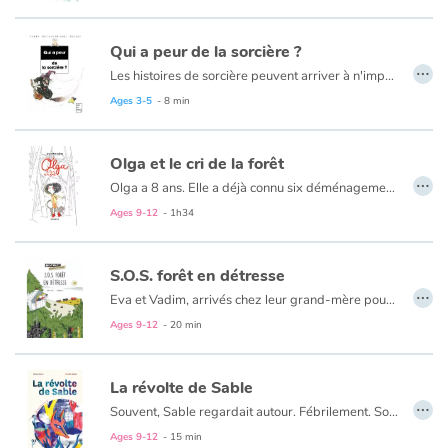
Qui a peur de la sorcière ?
…
Les histoires de sorcière peuvent arriver à n'importe qui et quand elles arrivent, ce n'est pas une partie de plaisir ! Pour commencer, une sorcière, c'est affreux à regarder. En plus, ça peut transformer un enfant en crapaud bossu ou lui faire boire un infâme remontant. Le tout, dans une affaire aussi terrible, est d'arriver à avoir suffisamment d'imagination pour sortir d'entre ses doigts crochus et couverts de verrues.
Ages 3-5
- 8 min
Olga et le cri de la forêt
…
Olga a 8 ans. Elle a déjà connu six déménagements. Le dernier l’a conduite dans une maison biscornue, flanquée de multiples tourelles. Elle entreprend d’arracher le papier peint de sa nouvelle chambre, pour la rafraîchir, et découvre une toute petite porte fermée à clé. De l’autre côté, quelqu’un cherche à communiquer. Qui est-ce ?
Un autre mystère survient : les parents d’Olga, partis se promener dans le bois voisin, ne donnent plus signe de vie.
Ages 9-12
- 1h34
Avec beaucoup de tendresse et de fantaisie, Laure Monloubou nous emmène dans le monde singulier d’Olga. En effet, c’est en filigrane que l’on apprend que la jeune héroïne est plongée dans le monde du silence depuis sa naissance… Laure Monloubou évoque à nouveau la différence, et la force qu’elle renferme
S.O.S. forêt en détresse
…
Eva et Vadim, arrivés chez leur grand-mère pour les vacances d’été, sont impatients de retrouver leur cabane haut perchée. Enfouie dans les arbres, cette cabane c’est leur quartier général depuis laquelle ils observent la forêt qui les entoure. Mais cette année, à peine arrivés dans leur QG, ils découvrent d’énormes trous qui ont transformé la forêt en gruyère ! En allant y regarder de plus près, Eva et Vadim découvrent des empreintes qui les mènent à un bulldozer et un camion. Il est temps de prévenir Ignace, le garde forestier. Tous les trois vont mener l’enquête pour découvrir un abattage illégal d’arbres...
Ages 9-12
- 20 min
La révolte de Sable
…
Souvent, Sable regardait autour. Fébrilement. Son œil perçant voyait les petits détails de la vie. Son museau frémissait. Elle humait, sortait sa langue pour goûter l’air et secouait brusquement la tête d’un petit dégoût. Là, je ne savais pas encore que Sable s’inquiétait pour le Monde. Je n’avais encore jamais vu autant de colère dans le fond de ses yeux. Elle en était sûre et certaine… On n’avait jamais connu l’air entier que les plus vieux nous racontait. L’air d’avant notre naissance.
Ages 9-12
- 15 min