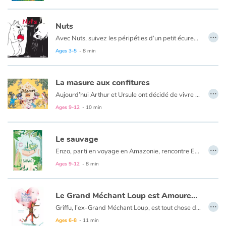
Nuts
…
Avec Nuts, suivez les péripéties d’un petit écureuil espiègle !
Ages 3-5
- 8 min
La masure aux confitures
…
Aujourd’hui Arthur et Ursule ont décidé de vivre une grande aventure. En forêt, ils trouveront une masure en pleine déconfiture.
Ages 9-12
- 10 min
Le sauvage
…
Enzo, parti en voyage en Amazonie, rencontre Enola, une Amérindienne. Il en tombe fou amoureux et décide de tout quitter pour vivre avec elle.
Ages 9-12
- 8 min
Le Grand Méchant Loup est Amoureux !
…
Griffu, l’ex-Grand Méchant Loup, est tout chose depuis quelques jours. Il a perdu l’appétit, reste silencieux et a toujours la tête ailleurs… Ah, l’amour !!! Même trop vieux pour chasser, on n’est jamais à l’abri de Cupidon. Mais qui est donc l’heureuse élue ?
Ages 6-8
- 11 min