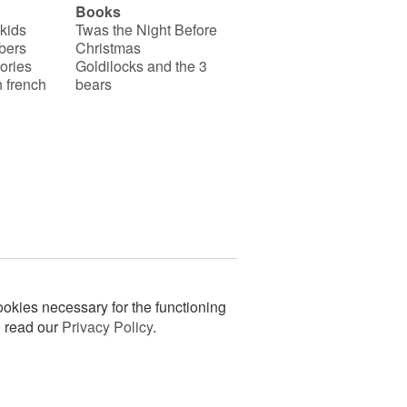
Books
de l’eau !
 kids
Twas the Night Before
bers
Christmas
ories
Goldilocks and the 3
 french
bears
okies necessary for the functioning
n read our
Privacy Policy
.