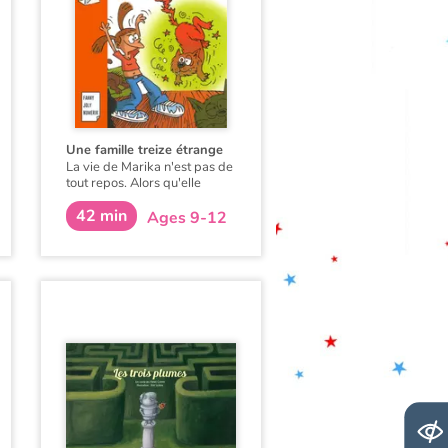
Une famille treize étrange
La vie de Marika n'est pas de
tout repos. Alors qu'elle
prononce une formule
42 min
magique pour se
Ages 9-12
débarrasser de sa grand-
mère, la voilà transformée en
vieille mémé ! Cette mauvaise
expérience la propulse dans
un monde bien bizarre, où
rôdent grenouilles, chats et
méchants sorciers...