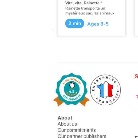
Vite, vite, Rainette !
Rainette transporte un
mystérieux sac, les animaux
voisins imaginent le contenu
2 min
de ce sac et poursuivent
Ages 3-5
rainette pour mettre la main
dessus !
S
About
About us
Our commitments
Our partner publishers
F