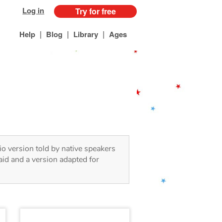
Log in
Try for free
|
|
|
Help
Blog
Library
Ages
io version told by native speakers
aid and a version adapted for