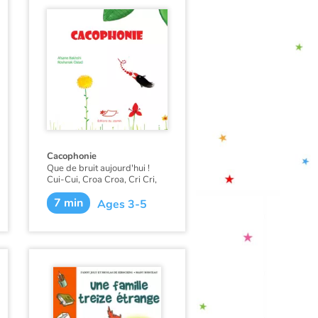
Cacophonie
Que de bruit aujourd'hui !
Cui-Cui, Croa Croa, Cri Cri,
Rou Rou… Tous les animaux
7 min
chantent de leur plus belle
Ages 3-5
voix, et ce sera à qui chantera
le plus fort.