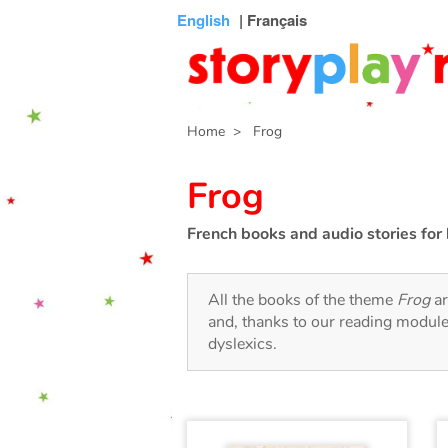
Connexion
Menu
Contenu
Recherche
Bibliothèque
Bas
English
| Français
de
page
Home
> Frog
Frog
French books and audio stories for 
All the books of the theme
Frog
ar
and, thanks to our reading module
dyslexics.