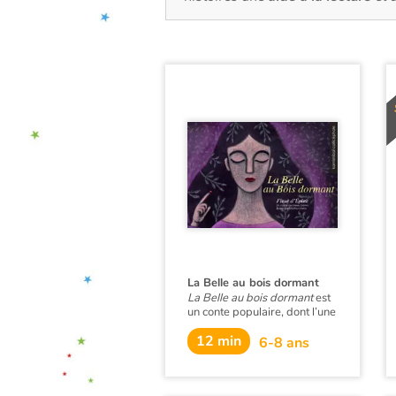
La Belle au bois dormant
La Belle au bois dormant
est
un conte populaire, dont l’une
des versions les plus célèbres
12 min
est celle des frères Grimm,
6-8 ans
publiée en 1812.
La Belle au bois