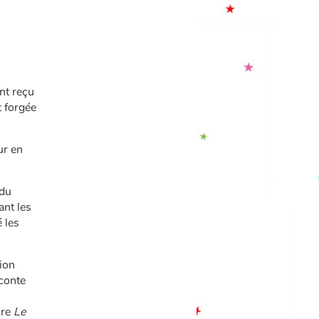
nt reçu
t forgée
ur en
 du
ant les
 les
tion
 conte
ore
Le