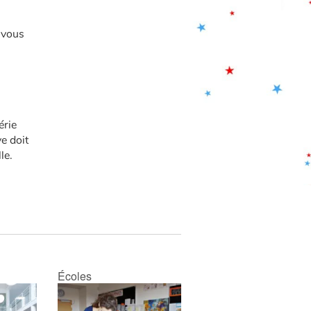
 vous
érie
e doit
le.
Écoles