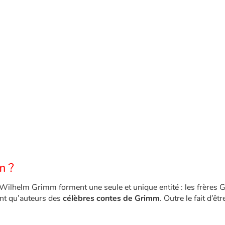
monde, celui de dame Hiver.
Et lorsque dame Hiver
secoue ses édredons, il se
met à neiger sur terre…
m ?
et Wilhelm Grimm forment une seule et unique entité : les frères
tant qu’auteurs des
célèbres contes de Grimm
. Outre le fait d’êtr