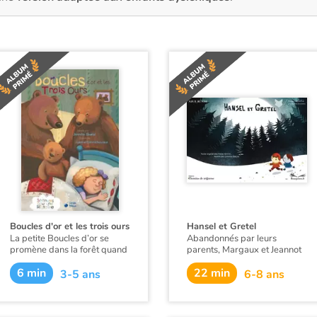
Boucles d'or et les trois ours
Hansel et Gretel
La petite Boucles d’or se
Abandonnés par leurs
promène dans la forêt quand
parents, Margaux et Jeannot
elle aperçoit une maison et,
sont perdus dans la forêt.
6 min
22 min
pleine de curiosité, décide d’y
Dans ce
conte de Grimm
, un
3-5 ans
6-8 ans
entrer… Mais à qui
mystérieux oiseau blanc les
appartient-elle ? Boucles d’or
guide alors vers une
va alors goûter tour à tour les
merveilleuse maison