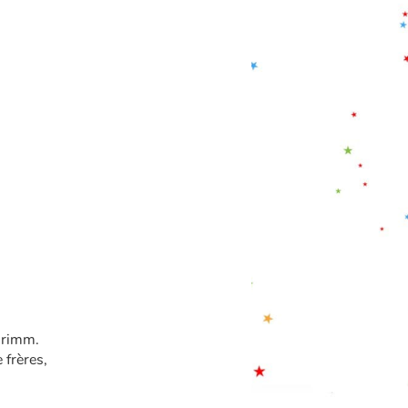
 Grimm.
e frères,