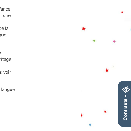
fance
nt une
de la
gue.
n
ritage
s voir
a langue
Contraste +