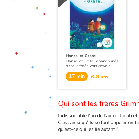
de le conjurer : « Tu ne
à leur esprit d'équipe, nos
mourras point, tu dormiras
quatre compères chassent les
cent ans »…
malfrats. ils vivront
désormais libres et heureux
dans leur nouveau foyer.
Hansel et Gretel
Hansel et Gretel, abandonnés
dans la forêt, vont devoir
retrouver le chemin leur
17 min
maison tout seuls. Mais gare
6-8 ans
aux tentations sur le chemin
du retour...
D'après le texte des frères
Grimm, conte traditionnel,
Qui sont les frères Grim
adapté en "lecture
confortable".
Indissociable l’un de l’autre, Jacob 
C’est ainsi qu’ils se font appeler en 
qu’est-ce qui les lie autant ?