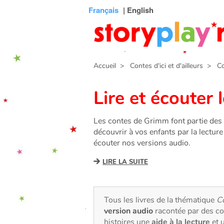
Connexion
Menu
Contenu
Recherche
Bibliothèque
Bas
Français
| English
de
page
Accueil
> Contes d'ici et d'ailleurs
> Con
Lire et écouter
Les contes de Grimm font partie des 
découvrir à vos enfants par la lectur
écouter nos versions audio.
LIRE LA SUITE
Tous les livres de la thématique
C
version audio
racontée par des co
histoires une
aide à la lecture
et 