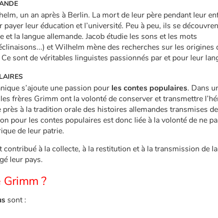
MANDE
elm, un an après à Berlin. La mort de leur père pendant leur en
 payer leur éducation et l’université. Peu à peu, ils se découvre
 et la langue allemande. Jacob étudie les sons et les mots
clinaisons...) et Wilhelm mène des recherches sur les origines 
 Ce sont de véritables linguistes passionnés par et pour leur lan
LAIRES
anique s’ajoute une passion pour
les contes populaires
. Dans u
es frères Grimm ont la volonté de conserver et transmettre l’hé
de près à la tradition orale des histoires allemandes transmises de
on pour les contes populaires est donc liée à la volonté de ne pa
rique de leur patrie.
ntribué à la collecte, à la restitution et à la transmission de l
gé leur pays.
e Grimm ?
us
sont :