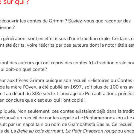
sur qui ?
 découvrir les contes de Grimm ? Saviez-vous que raconter des
cienne ?
 génération, sont en effet issus d’une tradition orale. Certains o
nt été écrits, voire réécrits par des auteurs dont la notoriété s’es
ont des auteurs qui ont repris des contes à la tradition orale po
qui doit-on quel conte ?
ieur aux frères Grimm puisque son recueil « Histoires ou Contes
de la mère l’Oye », a été publié en 1697, soit plus de 100 ans av
eil au début du XIXe siècle. L’ouvrage de Perrault a donc précédé
n conclure que c’est eux qui l’ont copié !
pliquée. Non seulement, ces contes existaient déjà dans la tradi
retrouvé un recueil de contes appelé « Le Pentamerone » (ou « Le
rault par un napolitain du nom de Giambattista Basile. Ce recueil
es de
La Belle au bois dormant
,
Le Petit Chaperon rouge
ou enc