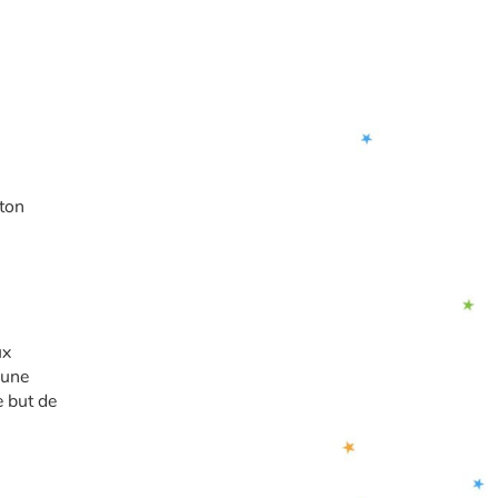
 ton
ux
 une
e but de