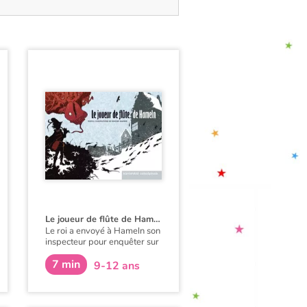
Le joueur de flûte de Hameln
Le roi a envoyé à Hameln son
inspecteur pour enquêter sur
la disparition de tous les
7 min
enfants de cette ville de
9-12 ans
Basse Saxe. L'inspecteur
royal interroge l'aubergiste et
ce dernier raconte : l'invasion