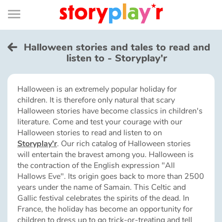
Connexion
Menu
Contenu
Recherche
Bibliothèque
Bas
de
page
Menu
➜
FR
Halloween stories and tales to read and
listen to - Storyplay'r
Log in
Halloween is an extremely popular holiday for
Try for free
children. It is therefore only natural that scary
Halloween stories have become classics in children's
Library
literature. Come and test your courage with our
Halloween stories to read and listen to on
Storyplay'r
. Our rich catalog of Halloween stories
Awards
will entertain the bravest among you. Halloween is
the contraction of the English expression "All
Hallows Eve". Its origin goes back to more than 2500
Home
years under the name of Samain. This Celtic and
Gallic festival celebrates the spirits of the dead. In
Tales and classics in french
France, the holiday has become an opportunity for
children to dress up to go trick-or-treating and tell