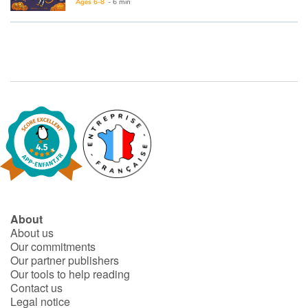
Avec CAT AND MOUSE - HALLOWEEN, direction les rues de la ville en costume pour fêter Halloween et récupérer plein de friandises chez les voisins. Mais attention au dentiste et à la sorcière qui réservent bien des surprises à nos deux amis...
Ages 6-8
- 6 min
Blog
Learn french with Storyplay'r
French book lists for children
Reading for children
Activities and workshops
Dyslexia and reading disorders
About
About us
Our commitments
Our partner publishers
Our tools to help reading
Contact us
Legal notice