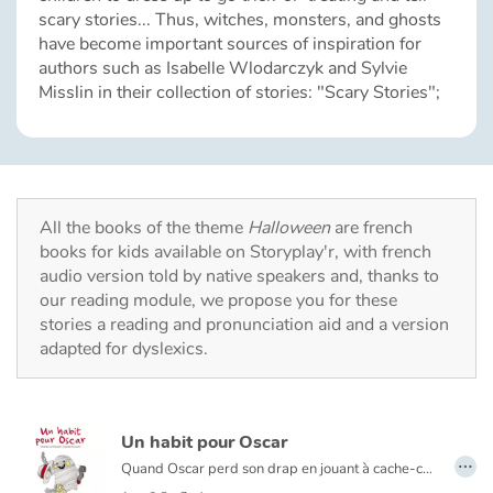
Fable, myth, literature and poetry
scary stories... Thus, witches, monsters, and ghosts
have become important sources of inspiration for
Princesses and princes, kings, queens and dragons
authors such as Isabelle Wlodarczyk and Sylvie
Misslin in their collection of stories: "Scary Stories";
Ogres, monsters and witches
Heroines and Heroes
Ecology, nature, seasons
All the books of the theme
Halloween
are french
books for kids available on Storyplay'r, with french
audio version told by native speakers and, thanks to
The animals
our reading module, we propose you for these
stories a reading and pronunciation aid and a version
Travel, epic, investigation, adventure
adapted for dyslexics.
Around the world
Un habit pour Oscar
Learning
…
Quand Oscar perd son drap en jouant à cache-cache avec Francis, c’est toute une aventure qui commence.