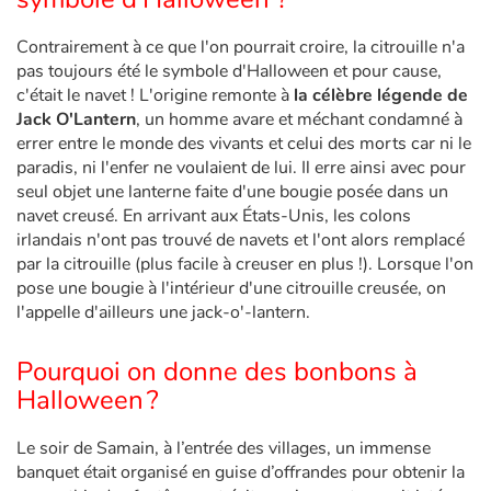
Contrairement à ce que l'on pourrait croire, la citrouille n'a
Blog
pas toujours été le symbole d'Halloween et pour cause,
c'était le navet ! L'origine remonte à
la célèbre légende de
Actualités
Jack O'Lantern
, un homme avare et méchant condamné à
errer entre le monde des vivants et celui des morts car ni le
paradis, ni l'enfer ne voulaient de lui. Il erre ainsi avec pour
Par thématique
seul objet une lanterne faite d'une bougie posée dans un
navet creusé. En arrivant aux États-Unis, les colons
Rencontres et témoignages
irlandais n'ont pas trouvé de navets et l'ont alors remplacé
par la citrouille (plus facile à creuser en plus !). Lorsque l'on
Contes d'ici et d'ailleurs
pose une bougie à l'intérieur d'une citrouille creusée, on
l'appelle d'ailleurs une jack-o'-lantern.
Autour de la lecture
Pourquoi on donne des bonbons à
Apprendre à lire
Halloween ?
Livre audio
Le soir de Samain, à l’entrée des villages, un immense
banquet était organisé en guise d’offrandes pour obtenir la
Activités et ateliers