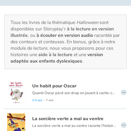
Fable, mythe, littérature et poésie
Princesses et princes, rois, reines et dragons
Tous les livres de la thématique
Halloween
sont
disponibles sur Storyplay’r
à la lecture en version
Ogres, monstres et sorcières
illustrée
, ou
à écouter en version audio
racontée par
des conteurs et conteuses. En bonus, grâce à notre
Héroïnes et héros
module de lecture, nous vous proposons pour ces
histoires une
aide à la lecture
et une
version
Écologie, nature, saisons
adaptée aux enfants dyslexiques
.
Les animaux
Un habit pour Oscar
Voyage, épopée, enquête, aventure
…
Quand Oscar perd son drap en jouant à cache-cache avec Francis, c’est toute une aventure qui commence.
Dans cette vieille maison qui regorge de vêtements de toutes sortes, Oscar, accompagné de Francis, poursuit sa quête du costume idéal de pièce en pièce.
3-5 ans
- 7 min
Autour du monde
Trouvera-t-il ce qui lui convient ?
Et que penseront les enfants qui feront irruption dans la maison de nos petits fantômes ?
Apprentissage
La sorcière verte a mal au ventre
…
La sorcière verte a mal au ventre raconte l'histoire d'une sorcière qui, faute d'une alimentation équilibrée, ne parvient plus à aller aux cabinets. La voilà bloquée et son ventre gonfle, gonfle... Bave de crapaud, pattes d'araignées, jus d'escargot, elle a tout essayé mais rien n'y fait. Une visite au mage qui vit dans les nuages lui fera découvrir l'importance des fruits et légumes. Tout en rimes et en humour, ce livre est l'occasion de rappeler aux enfants que saucisson, chocolat et nougat ne sauraient suffire à leur alimentation. De quoi faire rire tout en instruisant. Les Éditions Petite Fripouille ont à nouveau fait appel au talent de Fabienne Pierron. Ses illustrations colorées qui mêlent collages, dessin et acrylique viennent appuyer le comique du récit et donner vie à la sorcière. En définitive, une belle histoire d'Halloween.