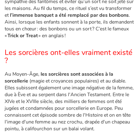
sympathie des fantômes et éviter qu’un sort ne soit jeté sur
les maisons. Au fil du temps, ce rituel s’est vu transformer
Apprendre les langues
et
l’immense banquet a été remplacé par des bonbons
.
Ainsi, lorsque les enfants sonnent à la porte, ils demandent
tous en chœur : des bonbons ou un sort ? C’est le fameux
Dyslexie, troubles de la lecture
«
Trick or Treat
» en anglais !
Nos listes de lecture
Les sorcières ont-elles vraiment existé
?
Les plus lus
Au Moyen-Âge,
les sorcières sont associées à la
Coups de coeur
sorcellerie
(magie et croyances populaires) et au diable.
Elles subissent également une image négative de la femme,
due à Ève et au serpent dans l'Ancien Testament. Entre le
XIVe et le XVIIIe siècle, des milliers de femmes ont été
jugées et condamnées pour sorcellerie en Europe. Peu
connaissent cet épisode sombre de l'Histoire et on en tête
l'image d'une femme au nez crochu, drapée d'un chapeau
pointu, à califourchon sur un balai volant.