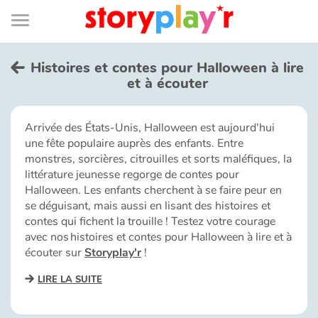
Connexion
Menu
Contenu
Recherche
Bibliothèque
Bas
de
page
Menu
➜
EN
Histoires et contes pour Halloween à lire
et à écouter
Je me connecte
Arrivée des États-Unis, Halloween est aujourd'hui
Tester gratuitement
une fête populaire auprès des enfants. Entre
monstres, sorcières, citrouilles et sorts maléfiques, la
Bibliothèque
littérature jeunesse regorge de contes pour
Halloween. Les enfants cherchent à se faire peur en
se déguisant, mais aussi en lisant des histoires et
Prix
contes qui fichent la trouille ! Testez votre courage
avec nos histoires et contes pour Halloween à lire et à
écouter sur
Storyplay'r
!
Accueil
LIRE LA SUITE
Contes d'ici et d'ailleurs