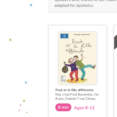
adapted for dyslexics.
Fred et la fille différente
Moi, c'est Fred Baramine. J'ai
8 ans, j'habite 7 rue Cénou.
Samedi, la journée avait
8 min
super bien commencé : avec
Ages 9-12
Maman, on regardait les
dessins animés... jusqu'à ce