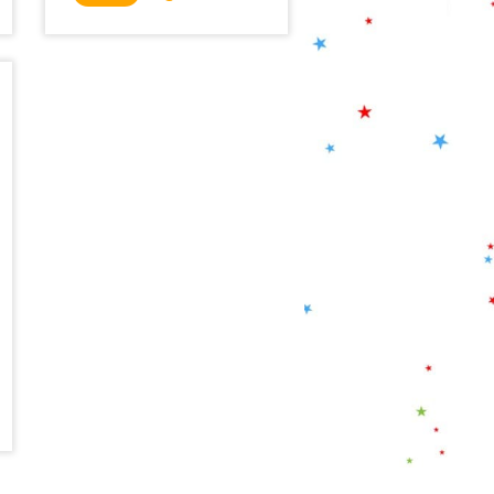
imagination, Léo s’échappe...
et apprivoise ses peurs.
"Léo là-haut" est le portrait
poétique d’un·e enfant
atypique, imaginé par une
autrice psychomotricienne et
illustré par un musicien dans
la lune. Les hypersensibilités
et la grande imagination de
Léo nous proposent une
exploration de son monde
sensoriel.