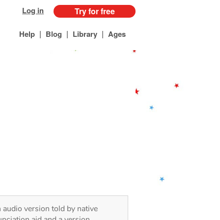
Log in
Try for free
|
|
|
Help
Blog
Library
Ages
 audio version told by native
nciation aid and a version