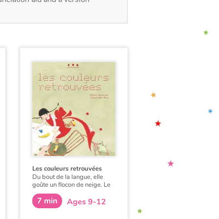
Les couleurs retrouvées
Du bout de la langue, elle
goûte un flocon de neige. Le
froid, ce froid-là, devient la
7 min
couleur blanche. Un froid vif,
Ages 9-12
sévère, un froid sec peut-
être. Elle dit depuis, quand