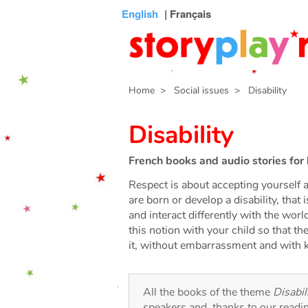
Connexion
Menu
Contenu
Recherche
Bibliothèque
Bas
English
| Français
de
page
Home
> Social issues
> Disability
Disability
French books and audio stories for 
Respect is about accepting yourself a
are born or develop a disability, that
and interact differently with the worl
this notion with your child so that th
it, without embarrassment and with 
All the books of the theme
Disabil
speakers and, thanks to our readi