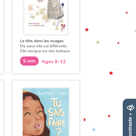
La tête dans les nuages
Ma sœur elle est différente.
Elle navigue sur des bateaux
de papiers qu’elle plie à
5 min
longueur de journée...
Ages 9-12
Contraste +