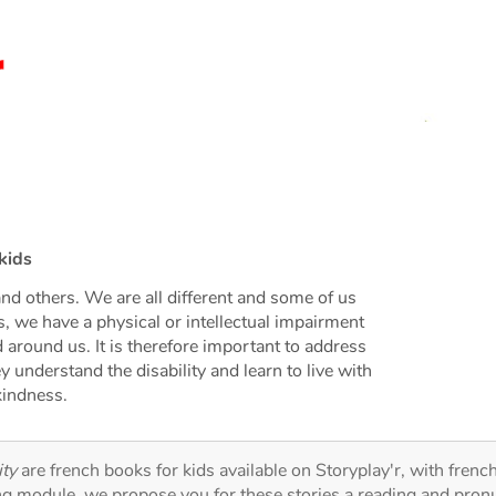
kids
nd others. We are all different and some of us
 is, we have a physical or intellectual impairment
d around us. It is therefore important to address
ey understand the disability and learn to live with
kindness.
ity
are french books for kids available on Storyplay'r, with french
ng module, we propose you for these stories a reading and pronu