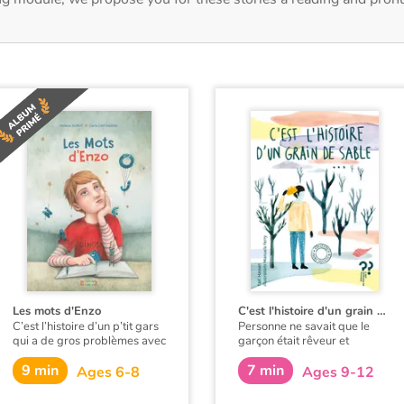
Les mots d'Enzo
C'est l'histoire d'un grain de sable
C’est l’histoire d’un p’tit gars
Personne ne savait que le
qui a de gros problèmes avec
garçon était rêveur et
les mots... Pourtant, il ne
maladroit parce que le grain
9 min
7 min
ménage pas sa peine pour
de sable était déjà là...
Ages 6-8
Ages 9-12
apprendre à lire et à écrire. Si
seulement sa maîtresse et ses