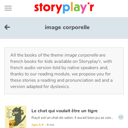
Connexion
Menu
Contenu
Recherche
Bibliothèque
Bas
de
page
Menu
➜
FR
image corporelle
Log in
Try for free
All the books of the theme
image corporelle
are
french books for kids available on Storyplay'r, with
french audio version told by native speakers and,
Library
thanks to our reading module, we propose you for
these stories a reading and pronunciation aid and a
version adapted for dyslexics.
Awards
Home
Le chat qui voulait être un tigre
…
Tales and classics in french
Rayé est un chat de salon. Il aurait bien pu se contenter de passer des journées tranquilles auprès de son maître. Mais le petit félin rêve d'une vie sauvage et surtout d'être couronné Roi de la jungle. À la maison, Rayé s'imagine en forêt : il bondit, s'accroche au divan et aux rideaux, éprouvant durement la patience de son maître. Un jour, le brave homme en a assez et prend une décision qui changera à tout jamais leur vie.
Ages 6-8
- 8 min