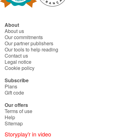
Arts, space, activities
Documentaries
About
About us
With the family
Our commitments
Our partner publishers
Daily life and hobbies
Our tools to help reading
Contact us
At school
Legal notice
Cookie policy
Festivals and events
Subscribe
Plans
Love and friendship
Gift code
Our offers
Social issues
Terms of use
Help
Emotions and feelings
Sitemap
Storyplay'r in video
Formats and illustrations