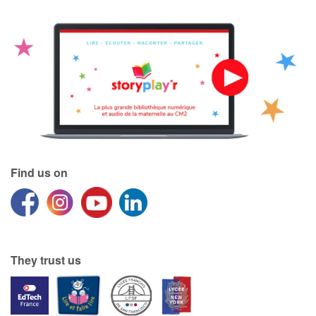
Catalogue anglais
Contraste +
Help
Home
Find us on
Family
Schools
They trust us
Libraries
Videos & Tutorials