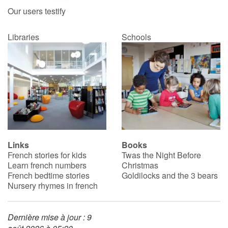
Our users testify
Blog
Libraries
Schools
Learn french with Storyplay'r
French book lists for children
Reading for children
Activities and workshops
Links
Books
Dyslexia and reading disorders
French stories for kids
Twas the Night Before
Learn french numbers
Christmas
French bedtime stories
Goldilocks and the 3 bears
Nursery rhymes in french
Dernière mise à jour : 9