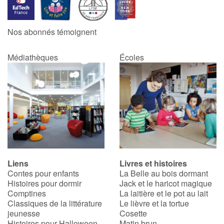
Blog
Nos abonnés témoignent
Actualités
Médiathèques
Écoles
Par thématique
Rencontres et témoignages
Contes d'ici et d'ailleurs
Autour de la lecture
Liens
Livres et histoires
Contes pour enfants
La Belle au bois dormant
Apprendre à lire
Histoires pour dormir
Jack et le haricot magique
Comptines
La laitière et le pot au lait
Livre audio
Classiques de la littérature
Le lièvre et la tortue
jeunesse
Cosette
Histoires pour Halloween
Matin brun
Activités et ateliers