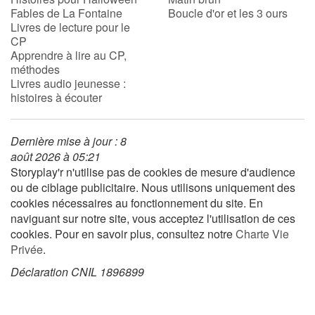
Fables de La Fontaine
Boucle d'or et les 3 ours
Livres de lecture pour le
Apprendre les langues
CP
Apprendre à lire au CP,
Dyslexie, troubles de la lecture
méthodes
Livres audio jeunesse :
histoires à écouter
Nos listes de lecture
Les plus lus
Dernière mise à jour : 8
août 2026 à 05:21
Storyplay'r n'utilise pas de cookies de mesure d'audience
Coups de coeur
ou de ciblage publicitaire. Nous utilisons uniquement des
cookies nécessaires au fonctionnement du site. En
naviguant sur notre site, vous acceptez l'utilisation de ces
cookies. Pour en savoir plus, consultez notre
Charte Vie
Privée
.
Déclaration CNIL 1896899