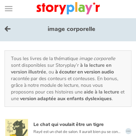
Connexion
Menu
Contenu
Recherche
Bibliothèque
Bas
de
page
Menu
➜
EN
image corporelle
Je me connecte
Tester gratuitement
Tous les livres de la thématique
image corporelle
sont disponibles sur Storyplay’r
à la lecture en
version illustrée
, ou
à écouter en version audio
Bibliothèque
racontée par des conteurs et conteuses. En bonus,
grâce à notre module de lecture, nous vous
proposons pour ces histoires une
aide à la lecture
et
Prix
une
version adaptée aux enfants dyslexiques
.
Accueil
Le chat qui voulait être un tigre
Contes d'ici et d'ailleurs
…
Rayé est un chat de salon. Il aurait bien pu se contenter de passer des journées tranquilles auprès de son maître. Mais le petit félin rêve d'une vie sauvage et surtout d'être couronné Roi de la jungle. À la maison, Rayé s'imagine en forêt : il bondit, s'accroche au divan et aux rideaux, éprouvant durement la patience de son maître. Un jour, le brave homme en a assez et prend une décision qui changera à tout jamais leur vie.