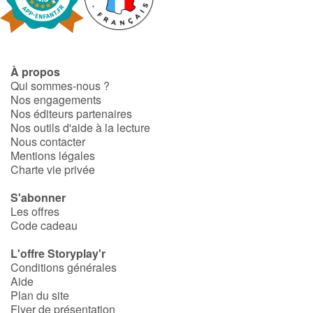
Art, espace, activité
Documentaires
En famille
À propos
Qui sommes-nous ?
Nos engagements
Quotidien et loisirs
Nos éditeurs partenaires
Nos outils d'aide à la lecture
À l'école
Nous contacter
Mentions légales
Charte vie privée
Fêtes et évènements
S'abonner
Amour et amitié
Les offres
Code cadeau
Sujets de société
L'offre Storyplay'r
Conditions générales
Émotions et sentiments
Aide
Plan du site
Flyer de présentation
Formats et illustrations