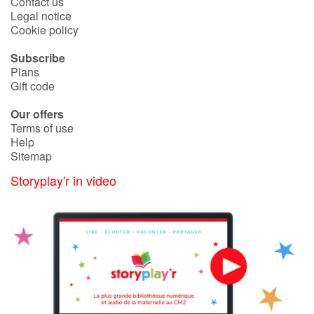
Contact us
Legal notice
Cookie policy
Catalogue anglais
Subscribe
Plans
Gift code
Contraste +
Our offers
Terms of use
Help
Help
Sitemap
Home
Storyplay'r in video
Family
Schools
Libraries
Videos & Tutorials