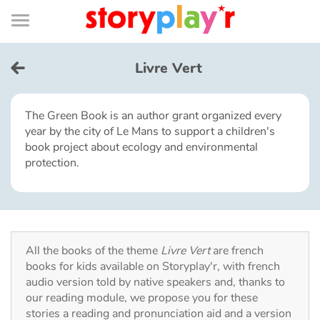
Connexion
Menu
Contenu
Recherche
Bibliothèque
Bas
de
page
Menu
➜
FR
Livre Vert
Log in
The Green Book is an author grant organized every
year by the city of Le Mans to support a children's
Try for free
book project about ecology and environmental
protection.
Library
Awards
All the books of the theme
Livre Vert
are french
Home
books for kids available on Storyplay'r, with french
audio version told by native speakers and, thanks to
Tales and classics in french
our reading module, we propose you for these
stories a reading and pronunciation aid and a version