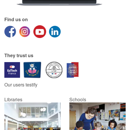
Blog
Find us on
Learn french with Storyplay'r
French book lists for children
They trust us
Reading for children
Activities and workshops
Our users testify
Dyslexia and reading disorders
Libraries
Schools