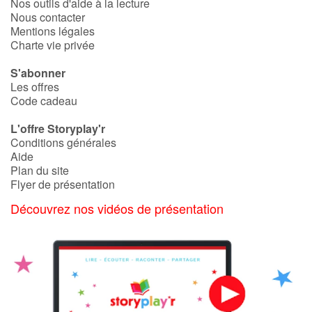
Nos outils d'aide à la lecture
Nous contacter
Mentions légales
Catalogue anglais
Charte vie privée
S'abonner
Les offres
Contraste +
Code cadeau
L'offre Storyplay'r
Aide
Conditions générales
Aide
Accueil
Plan du site
Flyer de présentation
Famille
Découvrez nos vidéos de présentation
Écoles
Médiathèques
Vidéos & Tutoriaux