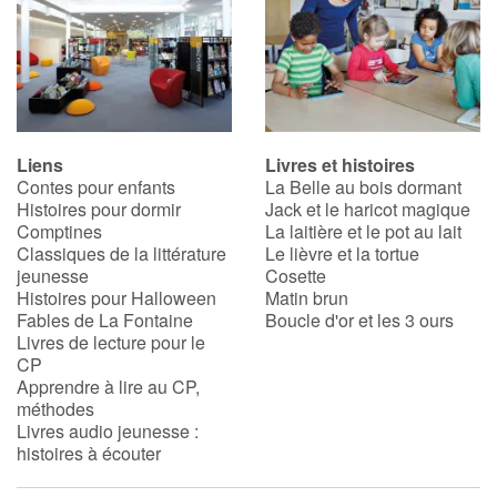
Apprendre les langues
Dyslexie, troubles de la lecture
Nos listes de lecture
Liens
Livres et histoires
Contes pour enfants
La Belle au bois dormant
Histoires pour dormir
Jack et le haricot magique
Les plus lus
Comptines
La laitière et le pot au lait
Classiques de la littérature
Le lièvre et la tortue
Coups de coeur
jeunesse
Cosette
Histoires pour Halloween
Matin brun
Fables de La Fontaine
Boucle d'or et les 3 ours
Livres de lecture pour le
CP
Apprendre à lire au CP,
méthodes
Livres audio jeunesse :
histoires à écouter