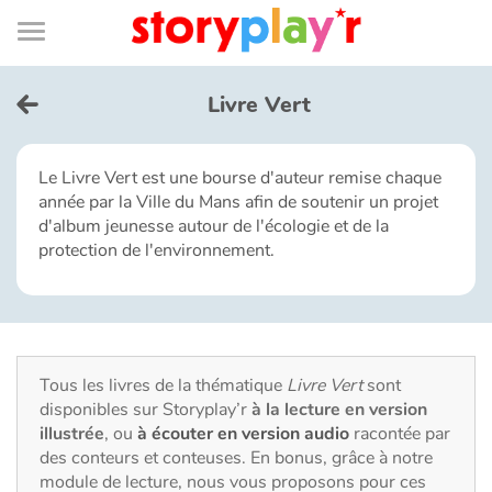
Connexion
Menu
Contenu
Recherche
Bibliothèque
Bas
de
page
Menu
➜
EN
Livre Vert
Je me connecte
Le Livre Vert est une bourse d'auteur remise chaque
année par la Ville du Mans afin de soutenir un projet
Tester gratuitement
d'album jeunesse autour de l'écologie et de la
protection de l'environnement.
Bibliothèque
Prix
Tous les livres de la thématique
Livre Vert
sont
Accueil
disponibles sur Storyplay’r
à la lecture en version
illustrée
, ou
à écouter en version audio
racontée par
Contes d'ici et d'ailleurs
des conteurs et conteuses. En bonus, grâce à notre
module de lecture, nous vous proposons pour ces