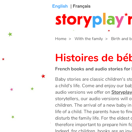
Connexion
Menu
Contenu
Recherche
Bibliothèque
Bas
English
| Français
de
page
Home
> With the family
> Birth and b
Histoires de bé
French books and audio stories for 
Baby stories are classic children's st
a child's life. Come and enjoy our bab
audio versions we offer on
Storyplay
storytellers, our audio versions will
children. The arrival of a new baby in
life of a child. The parents have to 
disturb the family life. For the eldest 
therefore important to prepare him for
Indeed, for children, books are an in