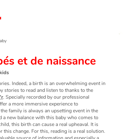
aby
bés et de naissance
kids
ories. Indeed, a birth is an overwhelming event in
y stories to read and listen to thanks to the
'r
. Specially recorded by our professional
 offer a more immersive experience to
 the family is always an upsetting event in the
find a new balance with this baby who comes to
child, this birth can cause a real upheaval. It is
 this change. For this, reading is a real solution.
valuable source of information and especially a