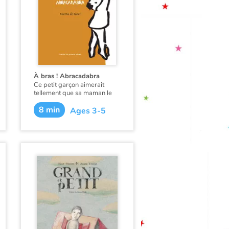
chaque double page, fiction
et documentaire.
À bras ! Abracadabra
Ce petit garçon aimerait
tellement que sa maman le
prenne dans ses bras.
8 min
Ages 3-5