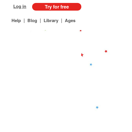
Log in
Try for free
|
|
|
Help
Blog
Library
Ages