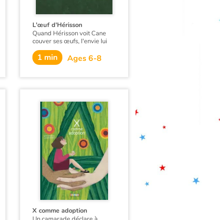
L'œuf d'Hérisson
Quand Hérisson voit Cane
couver ses œufs, l'envie lui
vient de couver à son tour
1 min
pour avoir un petit. Hérisson
Ages 6-8
est raillé par ses pairs…
X comme adoption
Un camarade déclare à