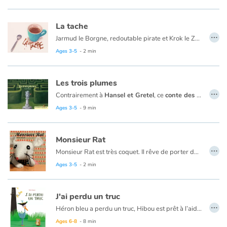
La tache
Blog
…
Jarmud le Borgne, redoutable pirate et Krok le Zaltorien, venu de Zaltor dans son vaisseau spatial, vont s'affronter sur l'Île de la Tortue.
Learn french with Storyplay'r
Ages 3-5
- 2 min
French book lists for children
Les trois plumes
…
Contrairement à
Hansel et Gretel
, ce
conte des Frères Grimm
Reading for children
Ages 3-5
- 9 min
Activities and workshops
Monsieur Rat
…
Dyslexia and reading disorders
Monsieur Rat est très coquet. Il rêve de porter des moustaches exceptionnelles. Mais cela ne sera pas sans effets secondaires qui vont l’entraîner au bout du monde.
Ages 3-5
- 2 min
J'ai perdu un truc
…
Héron bleu a perdu un truc, Hibou est prêt à l’aider à le retrouver. Cependant Héron bleu n’est pas très clair pour lui décrire le fameux truc. Les voilà partis dans la forêt à la rencontre de personnages divers et variés, tous sortis d’histoires, contes ou fables dont le lecteur se régalera de les reconnaître ou pas. Car certains sont bizarres, un peu comme le truc à retrouver.
Ages 6-8
- 8 min