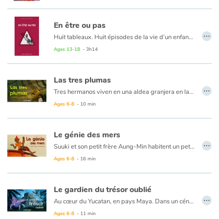
En être ou pas
…
Huit tableaux. Huit épisodes de la vie d’un enfant, en marche vers l’âge adulte. Huit chapitres qui se répondent et tournent autour du même questionnement : Qui est-il ? Un amoureux qui, à 8 ans, a commis un acte impardonnable ? Un cancre si désespérant qu’on inventa pour lui les notes négatives ? Un intrus, un fraudeur, un imposteur ? Un courageux qui se révolte quand il le faut ? Un lâche qui obéit même s’il désapprouve ? Un éventuel rugbyman ? Un improbable footballeur ? Un délateur responsable d’un abominable châtiment corporel...
Avec délicatesse et acuité, Pierre Leterrier met en scène les affres de la quête d’identité.
Ages 13-18
- 3h14
Las tres plumas
…
Tres hermanos viven en una aldea granjera en las montañas de la India. Un día, deciden ir a buscar fortuna, con la ayuda de un hombre sabio. Él les ofrece a cada uno una pluma, que los ayudará a encontrar lo que tan profundamente anhelan...
Ages 6-8
- 10 min
Le génie des mers
…
Suuki et son petit frère Aung-Min habitent un petit village de pêcheurs sur la côte en Birmanie. Ils passent tout leur temps libre à chercher les trésors que la mer abandonne sur les plages.
Ages 6-8
- 16 min
Un jour, ils découvrent un bateau échoué en bien triste état. Mais voilà que le lendemain les enfants le trouvent à l’eau, prêt à prendre le large ! Le bois de la coque murmure, les voiles se gonflent et le bateau ensorcelé raconte alors son histoire : c’est un génie des mers, en route pour un fabuleux voyage…
Le gardien du trésor oublié
…
Au cœur du Yucatan, en pays Maya. Dans un cénote bien caché vit une créature mystérieuse, gardienne du trésor d’une ancienne civilisation disparue. Plongée dans l’obscurité, elle attend avidement le passage du soleil dont les rayons ne parviennent jusqu’au fond de sa grotte qu’une fois par an. Le jour approche et cette fois la créature est bien décidée à tout faire pour garder cette lumière qui la réchauffe et lui permet d’admirer son trésor… Mais peut on capturer le soleil ? Et plus encore le garder ?
Ages 6-8
- 11 min