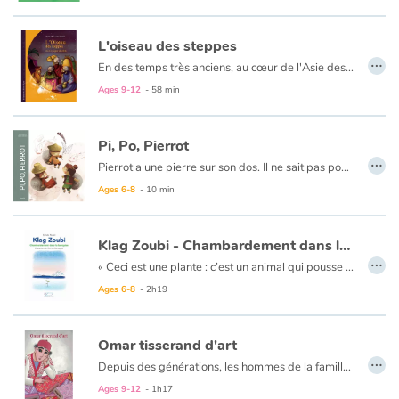
L'oiseau des steppes
…
En des temps très anciens, au cœur de l'Asie des steppes, un royaume reculé et isolé du monde, envoie l'un des siens découvrir les empires du Couchant et du Levant. Après 30 années de voyages et d'aventures, entre terres et mers, de Cités et en Cités, Paladjan revient raconter les merveilles mais aussi... les guerres. Son récit excite l'imagination d'Akhiva, le fils du roi, qui rêve de découvrir à son tour les Cités extraordinaires. Mais le roi refuse...
Ages 9-12
- 58 min
Pi, Po, Pierrot
…
Pierrot a une pierre sur son dos. Il ne sait pas pourquoi il doit la porter, mais d’aussi loin qu’il s’en souvienne, la pierre a toujours été là, sur son dos. Et il n’est pas le seul ; avec ses deux frères Pi et Po, Pierrot vit dans un royaume paisible où tout le monde porte une pierre sur le dos. Jusqu’au jour où il faudra traverser la rivière pour sauver la princesse…
Ages 6-8
- 10 min
Klag Zoubi - Chambardement dans la banquise
…
« Ceci est une plante : c’est un animal qui pousse de la terre, et qui se nourrit de la neige fondue et du soleil pour grandir. Cette couleur que tu vois, c’est du vert, et toutes les plantes ont cette couleur… si elle survit et grandit, nous pourrions alors voir l’espoir renaître dans notre pays. » Voici ce qu’a dit Zbaïn Zbaïna, la vieille sagesse du village, à Klag Zoubi, lorsqu’il lui fait part de sa découverte.
Tous les villageois se concentrent alors sur deux tâches, protéger la plante et entreprendre un long voyage vers La Grande Prairie de la Petite Maison pour ramener les messagères de plantes, les seuls êtres qui lui permettraient de porter des fruits.
Ages 6-8
- 2h19
Omar tisserand d'art
…
Depuis des générations, les hommes de la famille de Omar sont bergers de père en fils. Ils élèvent des moutons Barbarin, en Tunisie. Mais le jeune garçon, lui, rêve d’être tisserand. Or ce métier a toujours été exercé par des femmes, et le père de Omar s’oppose fermement à la décision de son fils.
Omar devra-t-il abandonner ses rêves ? Réussira-t-il à vivre sa passion ?
Ages 9-12
- 1h17