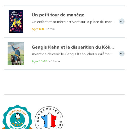
Un petit tour de manège
…
Un enfant et sa mère arrivent sur la place du marché, où se tient un magnifique manège. Malheureusement, celui-ci est fermé et le soir commence à tomber. M. Zaglio, le propriétaire, est allé à l’usine acheter 15 mètres de fil. S’il revient avant la nuit, le manège ouvrira. Mais si la nuit est tombée, il restera fermé. Alors, vite ! Il faut retrouver M. Zaglio avant la nuit !
Ages 6-8
- 7 min
Gengis Kahn et la disparition du Kök Tengri
…
Avant de devenir le Gengis Kahn, chef suprême de la Horde d'Or, qui s'empara de toute l'Asie ainsi que des confins de l'Europe, Tejmüdjin n'était que l'orphelin de Yesugeï, berger mongol traîtreusement assassiné. Promis avant le drame à Boerte, la fille du chef d'une puissante tribu, notre héros se met en tête de retrouver la statue du dieu Kök Tengri, Seigneur du Ciel et de la Terre, dérobée à la tribu de sa promise. Le jeune mais ambitieux berger retrouverait sa dignité et son honneur en déjouant les plans des mystérieux voleurs.
Ages 13-18
- 35 min