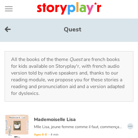
Connexion
Menu
Contenu
Recherche
Bibliothèque
Bas
de
page
Menu
➜
FR
Quest
Log in
Try for free
All the books of the theme
Quest
are french books
for kids available on Storyplay'r, with french audio
version told by native speakers and, thanks to our
Library
reading module, we propose you for these stories a
reading and pronunciation aid and a version adapted
for dyslexics.
Awards
Home
Mademoiselle Lisa
…
Tales and classics in french
Mlle Lisa, jeune femme comme il faut, commençait à s’encroûter.
Ni une ni deux, elle partit pour Las Vegas.
Ages 6-8
- 4 min