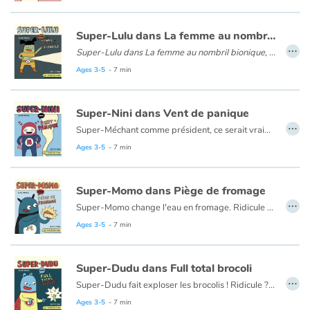
Arts, space, activities
Super-Lulu dans La femme au nombril bionique
Documentaries
…
Super-Lulu dans La femme au nombril bionique
, dont le nombril peut émettre des rayons lumineux, ce qui lui servira lors de la capture du célèbre Super-Méchant.
With the family
Ages 3-5
- 7 min
Daily life and hobbies
Super-Nini dans Vent de panique
…
Super-Méchant comme président, ce serait vraiment une chose terrible. Mais que faire avec toute cette foule hypnotisée prête à voter pour lui ? par chance, Super-Nini, la super ventripetiste, est déterminée à s'en occuper.
At school
Avec un humour absurde, Élise Gravel nous présente une super-héroïne au pouvoir pour le moins particulier !
Ages 3-5
- 7 min
Festivals and events
Super-Momo dans Piège de fromage
…
Love and friendship
Super-Momo change l'eau en fromage. Ridicule ? Pas vraiment, quand on veut sauver quelqu'un qui se noie ! Une parodie pleine d'humour du monde des superhéros chers aux petits.
Ages 3-5
- 7 min
Social issues
Super-Dudu dans Full total brocoli
Emotions and feelings
…
Super-Dudu fait exploser les brocolis ! Ridicule ? Indispensable lorsque des innocents sont maltraités ! Une parodie pleine d'humour du monde des superhéros chers aux petits.
Ages 3-5
- 7 min
Formats and illustrations