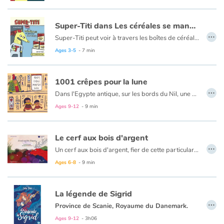
Catalogue anglais
Super-Titi dans Les céréales se mangent froides
…
Super-Titi peut voir à travers les boîtes de céréales ! Ridicule ? C'est pourtant ce qui lui permettra d'attraper le voleur ! Une parodie pleine d'humour du monde des superhéros chers aux petits.
Ages 3-5
- 7 min
Contraste +
1001 crêpes pour la lune
…
Help
Dans l'Egypte antique, sur les bords du Nil, une petite fille, Dasine, et son petit frère, Bakou, sont faits prisonniers par une sorcière cannibale. Dasine parvient à s'enfuir seule dans le désert, où elle rencontre la Déesse Lune. Cette dernière lui confie la recette des crêpes qui gaveront la sorcière et la mettront hors d'état de nuire.
Ages 9-12
- 9 min
Home
Le cerf aux bois d'argent
Family
…
Un cerf aux bois d'argent, fier de cette particularité, méprisait ses semblables. Lassés par tant d'arrogance, ses frères décidèrent de l'abandonner dans une mystérieuse forêt. Qu'adviendra-t-il alors de ce cerf prétentieux ? La magie des lieux saura-t-elle le transformer ?
Ages 6-8
- 9 min
Schools
Libraries
La légende de Sigrid
…
Province de Scanie, Royaume du Danemark.
Videos & Tutorials
Sigrid, 12 ans, est la fille du jarl, le grand chef du village. Malgré les grincements de dents des villageois les plus traditionnels, elle se prépare à accomplir son destin : prendre la suite de son père et devenir la première jarl féminine.
Ages 9-12
- 3h06