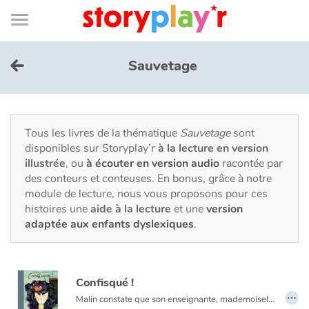
Connexion
Menu
Contenu
Recherche
Bibliothèque
Bas
de
page
Menu
➜
EN
Sauvetage
Je me connecte
Tester gratuitement
Tous les livres de la thématique
Sauvetage
sont
disponibles sur Storyplay’r
à la lecture en version
illustrée
, ou
à écouter en version audio
racontée par
Bibliothèque
des conteurs et conteuses. En bonus, grâce à notre
module de lecture, nous vous proposons pour ces
histoires une
aide à la lecture
et une
version
Prix
adaptée aux enfants dyslexiques
.
Accueil
Confisqué !
Contes d'ici et d'ailleurs
…
Malin constate que son enseignante, mademoiselle Bonsoir, est encore absente. Depuis trois jours, c'est une horrible bonne femme qui la remplace : madame Vermifuge. Elle est plus laide qu'une araignée, elle confisque tout et n'a pas une once de patience avec les enfants. Aidé de ses amis Sébastopol et Séraphine, Malin découvre que la suppléante est une sorcière qui se présente à la présidence de l'Association des Méchants et qu'elle organise un pique-nique d'information sur son programme électoral. Au menu : sandwiches à la viande fraîche et enfants frais et dodus pour le dessert! Les trois amis réussiront-ils à déjouer son plan avant que toute la classe ne serve de repas à cette réunion peu conventionnelle ?