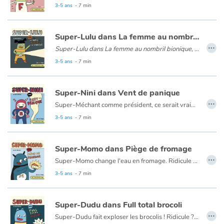
Art, espace, activité
3-5 ans
- 7 min
Documentaires
Super-Lulu dans La femme au nombril bionique
…
Super-Lulu dans La femme au nombril bionique
, dont le nombril peut émettre des rayons lumineux, ce qui lui servira lors de la capture du célèbre Super-Méchant.
En famille
3-5 ans
- 7 min
Quotidien et loisirs
Super-Nini dans Vent de panique
À l'école
…
Super-Méchant comme président, ce serait vraiment une chose terrible. Mais que faire avec toute cette foule hypnotisée prête à voter pour lui ? par chance, Super-Nini, la super ventripetiste, est déterminée à s'en occuper.
Avec un humour absurde, Élise Gravel nous présente une super-héroïne au pouvoir pour le moins particulier !
3-5 ans
- 7 min
Fêtes et évènements
Super-Momo dans Piège de fromage
Amour et amitié
…
Super-Momo change l'eau en fromage. Ridicule ? Pas vraiment, quand on veut sauver quelqu'un qui se noie ! Une parodie pleine d'humour du monde des superhéros chers aux petits.
Sujets de société
3-5 ans
- 7 min
Émotions et sentiments
Super-Dudu dans Full total brocoli
…
Super-Dudu fait exploser les brocolis ! Ridicule ? Indispensable lorsque des innocents sont maltraités ! Une parodie pleine d'humour du monde des superhéros chers aux petits.
Formats et illustrations