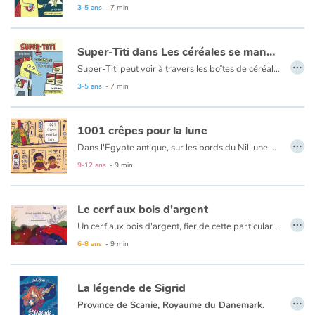
3-5 ans
- 7 min
Catalogue anglais
Super-Titi dans Les céréales se mangent froides
…
Super-Titi peut voir à travers les boîtes de céréales ! Ridicule ? C'est pourtant ce qui lui permettra d'attraper le voleur ! Une parodie pleine d'humour du monde des superhéros chers aux petits.
3-5 ans
- 7 min
Contraste +
Aide
1001 crêpes pour la lune
…
Dans l'Egypte antique, sur les bords du Nil, une petite fille, Dasine, et son petit frère, Bakou, sont faits prisonniers par une sorcière cannibale. Dasine parvient à s'enfuir seule dans le désert, où elle rencontre la Déesse Lune. Cette dernière lui confie la recette des crêpes qui gaveront la sorcière et la mettront hors d'état de nuire.
Accueil
9-12 ans
- 9 min
Famille
Le cerf aux bois d'argent
…
Un cerf aux bois d'argent, fier de cette particularité, méprisait ses semblables. Lassés par tant d'arrogance, ses frères décidèrent de l'abandonner dans une mystérieuse forêt. Qu'adviendra-t-il alors de ce cerf prétentieux ? La magie des lieux saura-t-elle le transformer ?
Écoles
6-8 ans
- 9 min
Médiathèques
La légende de Sigrid
…
Vidéos & Tutoriaux
Province de Scanie, Royaume du Danemark.