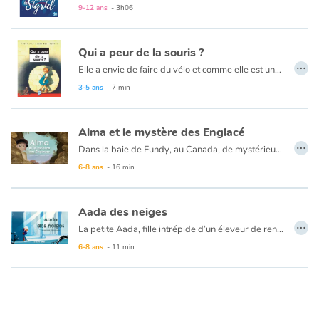
Sigrid, 12 ans, est la fille du jarl, le grand chef du village. Malgré les grincements de dents des villageois les plus traditionnels, elle se prépare à accomplir son destin : prendre la suite de son père et devenir la première jarl féminine.
9-12 ans
- 3h06
C’est sans compter sur la terrible malédiction qui s’est abattue sur son village. Depuis plusieurs semaines, les pêcheurs reviennent bredouilles… plus un seul poisson ! Le thing se réunit, et la sentence tombe : pour sauver le village, il faut sacrifier le jarl aux dieux, et priver Sigrid de sa succession.
Blog
Sigrid défie le destin. Elle va faire revenir le poisson et sauver son père et son village. Aidée de son ami Kjari, elle devra vaincre un dangereux kraken, au nez et à la barbe des dieux.
Qui a peur de la souris ?
…
Elle a envie de faire du vélo et comme elle est une grande fille, elle décide de descendre seule le chercher à la cave. L'escalier est tout noir, tout froid, elle n'a qu'une envie : remonter ! Mais elle ne va pas se laisser impressionner...
Actualités
3-5 ans
- 7 min
Par thématique
Alma et le mystère des Englacé
…
Rencontres et témoignages
Dans la baie de Fundy, au Canada, de mystérieux rochers bordent les falaises. Ils ressemblent à de grands visages tournés vers l’océan. Personne ne connaît le secret de ces étranges gardiens et pourtant, s’ils pouvaient parler, ils raconteraient une histoire fabuleuse.
Tout commença lorsque la jeune et intrépide Alma suivit Azimut, un petit macareux maladroit, dans une caverne mystérieuse, cachée dans la falaise…
6-8 ans
- 16 min
Contes d'ici et d'ailleurs
Aada des neiges
Autour de la lecture
…
La petite Aada, fille intrépide d’un éleveur de rennes, vit dans un village au bord d’un grand lac de glace de Laponie. Un jour, la petite fille perçoit un mouvement intrigant près de la rive, et, bravant l’interdiction formelle de son père, penche la tête au-dessus de l’eau…
Apprendre à lire
6-8 ans
- 11 min
Livre audio
Activités et ateliers