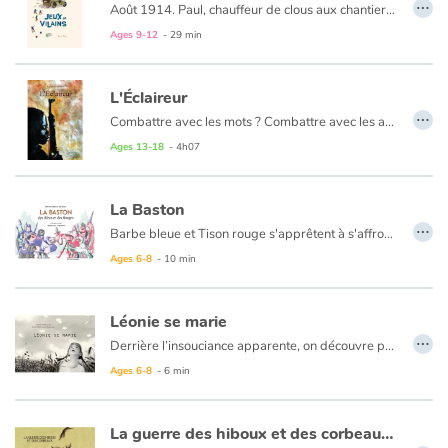
…
Août 1914. Paul, chauffeur de clous aux chantiers navals de Saint-Nazaire, est mobilisé. Comment expliquer la guerre à son fils adoré ? Comment lui dire qu'il peut ne pas en revenir ? Paul choisit de lui mentir. Les mois passent, père et fils échangent par courrier. À mesure que l'horreur gagne du terrain, Paul est pris au piège de son mensonge...
Ages 9-12
- 29 min
Catalogue anglais
L'Éclaireur
…
Combattre avec les mots ? Combattre avec les armes ? Tel est le terrible dilemme qui se pose au jeune Aman, issu d'un peuple de poètes nomades. Tout comme son grand-père, il est l'Éclaireur, le poète qui aide les hommes de sa tribu en leur contant l'histoire de leurs ancêtres.
Contraste +
Ages 13-18
- 4h07
Alors que la guerre civile fait rage en Somalie, Aman est contraint de rejoindre la ville. Enrôlé dans des milices, il deviendra enfant-soldat, avant de décider qu'il en sera autrement.
Help
La Baston
…
Dans un récit captivant, Aman nous conte son histoire, celle du désert et de la sécheresse, de la guerre et de la mort, de la vie de soldat et de l'amour qui le feront passer brutalement à l'âge adulte.
Home
Barbe bleue et Tison rouge s'apprêtent à s'affronter. La bataille promet d'être terrible ! En route vers le camp adverse, les deux armées tombent sur des chevaliers bien étranges jouant à un jeu encore plus étrange. Pas le temps de réfléchir, les voilà embarqués.
Ages 6-8
- 10 min
Family
Léonie se marie
Schools
…
Derrière l’insouciance apparente, on découvre peu à peu un pays en guerre. Bientôt, un face à face entre la fillette et un soldat du camp adverse. Osera-t-il presser sur la gâchette ? Un texte sensible, une histoire vraie, et la guerre se rejoue au milieu des champs de blé.
Ages 6-8
- 6 min
Libraries
Videos & Tutorials
La guerre des hiboux et des corbeaux - The War of the owls and the ravens