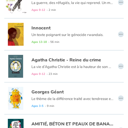
…
La guerre, des réfugiés, la vie qui reprend. Un morceau de lumière est un album poétique et optimiste sur la résilience.
Ages 9-12
- 2 min
Innocent
…
Un texte poignant sur le génocide rwandais.
Courir. Je cours en avant d’un passé qui me poursuit. Je cours depuis 1994. J’étais enfant. Tutsi. Au Rwanda, tout le monde courait. On courait, on tombait, on se cachait. Hutus contre Tutsis. Tutsis contre Hutus. Et les blancs. Et les militaires. J’ai perdu ma famille. J’ai perdu mes frères. J’ai vu l’horreur des hommes. Je cours pour ne pas qu’elle me rattrape. Et pourtant je suis Innocent.
Ages 13-18
- 56 min
Agatha Christie - Reine du crime
…
La vie d’Agatha Christie est à la hauteur de son œuvre ! Elle est passionnante !
Agatha Christie a parcouru le monde en bateau, en train, en voiture. Elle a exploré les paysages et les coutumes des pays rencontrés, tout en gardant un pied dans cette époque victorienne qu’elle affectionnait tant.
Ages 9-12
- 23 min
Elle fut infirmière pendant la Première Guerre mondiale. Son diplôme de préparatrice en pharmacie lui donna le goût des poisons et autres mixtures implacables pour les crimes de ses romans à venir… Grâce à son second mari elle se plongea dans l’archéologie. Ses intrigues prirent alors la couleur des chantiers de fouilles ! Sa vie et son œuvre se confondent.
Georges Géant
…
Le thème de la différence traité avec tendresse et humour. Mais aussi celui du rôle joué par ceux qui viennent en aide aux victimes de guerre.
Ages 3-5
- 9 min
AMITIÉ, BÉTON ET PEAUX DE BANANES