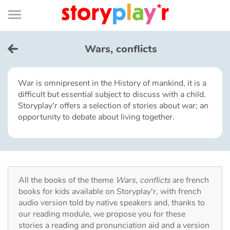
Connexion
Menu
Contenu
Recherche
Bibliothèque
Bas
de
page
Menu
➜
FR
Wars, conflicts
Log in
War is omnipresent in the History of mankind, it is a
difficult but essential subject to discuss with a child.
Try for free
Storyplay'r offers a selection of stories about war; an
opportunity to debate about living together.
Library
Awards
All the books of the theme
Wars, conflicts
are french
Home
books for kids available on Storyplay'r, with french
audio version told by native speakers and, thanks to
Tales and classics in french
our reading module, we propose you for these
stories a reading and pronunciation aid and a version