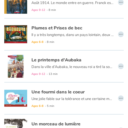
…
Août 1914. Le monde entre en guerre. Franck est fier de s'engager, avec son ami Mario. Ils seront de retour pour Noël, c'est sûr ! En avant pour l'aventure. Après l'entraînement en Angleterre, ce sont les champs de bataille du nord de la France, les tranchées, l'offensive : en un mot, l'enfer !
Est-ce un jeu ?
Ages 9-12
- 8 min
Plumes et Prises de bec
…
Il y a très longtemps, dans un pays lointain, deux bandes d'oiseaux vivaient sur des territoires voisins : les paons et les cygnes. Leurs différences firent peu à peu naître la méfiance et chaque groupe se mit à accumuler des armes pour se défendre en cas de danger...
Puis, un jour, aveuglés par leur propre frayeur, les paons déclenchèrent une guerre sanglante, jusqu'à ce qu'il ne reste que deux oeufs. Comment se comporteront les oisillons qui en naîtront ?
Ages 6-8
- 8 min
Le printemps d'Aubaka
…
Dans la ville d’Aubaka, le nouveau roi a tiré la sonnette d’alarme : une horde de barbares rôderait aux abords de la cité. Sans plus tarder, le souverain impose aux habitants des mesures de plus en plus contraignantes pour protéger le royaume de ce terrible danger. Même si personne n’a vu le début du commencement de l’ombre d’une menace, petit à petit, la peur fait son nid. Chacun se terre chez soi et le royaume s’enfonce dans un hiver gris et froid. Jusqu’au retour de Milann qui apporte avec lui le printemps...
Ages 9-12
- 13 min
Une fourmi dans le coeur
…
Une jolie fable sur la tolérance et une certaine manière d'échapper à la guerre… Fourmis rouges et fourmis noires ne peuvent pas se voir, c’est la haine et ça pose problème... Sophie, une fourmi rouge, décide de passer la frontière pour fuir cette guerre. De son côté, Edouard, une fourmi noire, s'enfuit car il en a marre de toutes ces bagarres. Vont-ils se croiser, se quereller, s’aimer ?
Ages 6-8
- 5 min
Un morceau de lumière