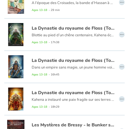
…
A l’époque des Croisades, la bande d’Hassan à kidnappé deux enfants francs dans le souk de Balbeek, petite ville commerçante syrienne aux confins des principautés Franques d’Orient. La cité est en effervescence entre les parents occidentaux à la recherche de leurs enfants et les habitants incrédules. Selon Hicham, de la bande d’Hassan mais ami de Youssef, fils du gouverneur et futur Roi de tout le monde musulman, seul ce dernier peut les tirer d’affaire. Mais Hassan déteste Youssef et croit obtenir la gloire en sacrifiant les enfants des ennemis.
Ages 13-18
- 29 min
La Dynastie du royaume de Floss (Tome 1) - Kahena
…
Blottie au pied d’un chêne centenaire, Kahena écoute la forêt et tous ses mystères. Jeune femme solitaire, elle rêve d’arpenter la forêt et d’observer les oiseaux en compagnie de son meilleur ami Robin. Mais ses rêves s’éloignent à mesure qu’une terrible menace se profile au-delà des frontières. Qui protègera l’Altarine, le pays des hommes, de la fureur de Jaliorga ? Kahena parviendra-t-elle à relever les nombreux défis qui se dresseront sur son chemin ? Quels secrets détiennent les Aulnes ? Kahena est le premier volet de la trilogie heroïc fantasy La Dynastie du royaume de Floss.
Ages 13-18
- 17h38
La Dynastie du royaume de Floss (Tome 3) - Brieg
…
Dans un empire sans magie, un jeune homme voit son destin basculer. L’ultime espoir d’un monde brisé renaît dans l’ombre.
La magie a disparu. Les dieux ne sont plus que des mythes. Quelques hommes tentent d’échapper au règne terrifiant du nouvel Empereur et l’espoir de reconquérir sa liberté ne tient plus qu’à un fil. Malgré la résistance, la dictature écrase les rebelles et maintient la population dans une peur de chaque instant. Brieg grandit à l’écart des affaires politiques, dans le confort de son chalet au cœur de la forêt d’Ancitar. Bercé par des légendes et des rêves de gloire perdue, il ignore encore que sa vie est sur le point de basculer.
Ages 13-18
- 16h45
La Dynastie du royaume de Floss (Tome 2) - Sarina
…
Kahena a instauré une paix fragile sur ses terres mais entre jeux politiques et complots, le pays semble sur le point de basculer dans un nouveau conflit. L’ombre de Vagnar plane sur le royaume. La reine de Floss a-t-elle réellement gagné la guerre ? La princesse Sarina, aidée de mystérieux inconnus, découvre une face cachée d’elle-même. Suivra-t-elle les traces de sa mère ? Entre un passé torturé et un futur incertain, Sarina osera-t-elle s’abandonner à cet homme au coeur changeant dont elle a croisé le chemin ? Espoirs, trahisons et révélations sont les maîtres mots de ce second tome qui nous emmène encore plus loin dans la Dynastie du Royaume de Floss.
Ages 13-18
- 18h29
Les Mystères de Bressy - le Bunker secret