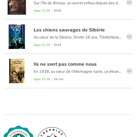
…
Sur l’île de Bressy, un secret enfoui depuis des décennies attend d’être découvert. Quand Willy, Constance et Marie tombent sur un mystérieux bunker datant de la Seconde Guerre mondiale, leur curiosité les entraîne dans une aventure haletante. Entre légendes oubliées, symboles mystérieux et documents historiques énigmatiques, le trio plonge dans un dédale de mystères où passé et présent se mêlent.
Ages 13-18
- 5h00
Les chiens sauvages de Sibérie
…
Au cœur de la Sibérie, Dmitri 16 ans, Tchétchène, est prisonnier dans un goulag. Son seul espoir : s’échapper pour retrouver son pays natal, une amie d’enfance, et de la poudre d’or laissée par son père. Avec Alexeï, ils vont mettre leur projet à exécution. C’est la traque, la peur, et la lutte de chaque instant pour survivre dans les immenses forêts d’Asie centrale au milieu des chiens sauvages. En prenant modèle sur eux et sur leur chef Zarko, ils vont trouver le courage de se battre et de vivre des moments terribles pour tenter de rejoindre leur pays et la liberté.
Ages 13-18
- 3h24
Ils ne sont pas comme nous
…
En 1938, au cœur de l’Allemagne nazie, un étrange narrateur interné dans un établissement psychiatrique tient un journal et écrit à sa mère. À travers ses mots et ses observations au quotidien, le narrateur nous fait involontairement pressentir qu’une tragédie se prépare. La prochaine euthanasie des handicapés mentaux dans le cadre du funeste programme « T4 ». Un récit bref et émouvant, au style direct, illustré et mis en scène de manière saisissante et cinématographique par des montages photos. Il permet d’ouvrir une réflexion sur le silence permettant les pires crimes de masse et plus globalement sur la folie
Ages 13-18
- 34 min