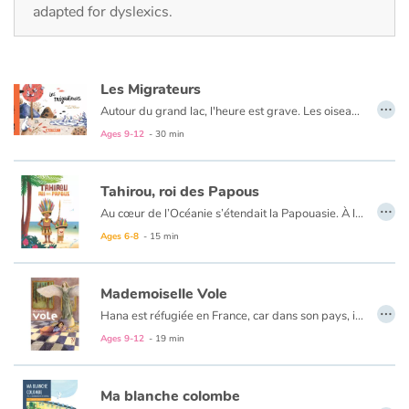
Fable, myth, literature and poetry
adapted for dyslexics.
Princesses and princes, kings, queens and dragons
Les Migrateurs
Ogres, monsters and witches
…
Autour du grand lac, l'heure est grave. Les oiseaux de malheur ont déjà envahi une partie du pays, imposant leurs terribles lois. Jojo et Jolie deux jeunes oisillons, doivent fuir, en laissant leurs parents derrière eux. Sans autre choix que celui de s'en remettre à des outrepasseurs malhonnêtes, il leur faudra affronter bien des périls et se construire une nouvelle vie ! Un roman graphique émouvant, des illustrations justes et touchantes.
Ages 9-12
- 30 min
Heroines and Heroes
Ecology, nature, seasons
Tahirou, roi des Papous
…
Au cœur de l’Océanie s’étendait la Papouasie. À l’ombre de son épaisse forêt, le village du jeune Tahirou vivait en parfaite harmonie. Jamais une querelle, jamais un conflit jusqu’au jour où de terribles pirates débarquèrent sur son île…
The animals
Ages 6-8
- 15 min
Travel, epic, investigation, adventure
Mademoiselle Vole
…
Hana est réfugiée en France, car dans son pays, il y a la guerre. La nuit, elle dort, avec sa maman, dans un musée, tout près de « Mademoiselle Vole ». Mais ça, il ne faut pas le dire, c'est un secret. Jusqu'au jour où...
Around the world
Ages 9-12
- 19 min
Learning
Ma blanche colombe