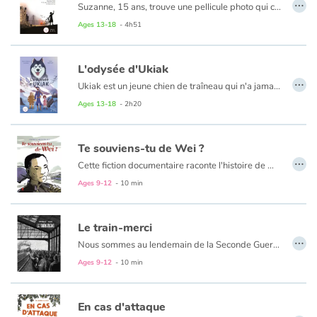
…
Suzanne, 15 ans, trouve une pellicule photo qui contient un document en allemand. Celui-ci semble fortement intéresser le chef de la Gestapo. Lorsque Suzanne entre dans la Résistance débute alors pour elle une nouvelle vie, aventureuse et clandestine. En septembre 1943, les Alliés bombardent Nantes tandis que son frère s’engage dans la Milice et que la Gestapo recherche toujours la pellicule…
Ages 13-18
- 4h51
L'odysée d'Ukiak
…
Ukiak est un jeune chien de traîneau qui n'a jamais connu que son Alaska.
Alors quand Amaguq, son musher inuit, l'emmène avec ses compagnons malamutes Sam et Will rejoindre la ville de Nome, qui aurait pu imaginer qu'il allait traverser la moitié du globe, pour venir prêter patte-forte aux soldats engagés dans la Grande Guerre ?
Ages 13-18
- 2h20
Ce roman offre aux jeunes et moins jeunes une vision très juste et évocatrice de la Grande Guerre tout en utilisant le filtre de la vision d'Ukiak.
Te souviens-tu de Wei ?
…
Cette fiction documentaire raconte l'histoire de Wei, un travailleur chinois venu en France, comme 140000 autres, prendre part à l’effort de guerre entre 1916 et 1918. Tandis que plus de 20000 mourront, quelques milliers s’installeront à Paris ou en province pour une vie qu’ils n’avaient pas imaginée. Ils formèrent la première immigration chinoise en France.
Un album publié à l’occasion du centenaire de cet épisode très méconnu, pour renouer le fil de notre histoire et consolider notre mémoire.
Ages 9-12
- 10 min
Le train-merci
…
Nous sommes au lendemain de la Seconde Guerre mondiale. L’Europe manque de tout. En 1947, le peuple américain se mobilise et envoie denrées, médicaments, et vêtements, transportés dans un train nommé le train de l’amitié. Quelques mois plus tard, un cheminot français forme un comité national pour les remercier.
Un album pour aborder l’Histoire dès 8 ans mais aussi en collège.
Ages 9-12
- 10 min
En cas d'attaque