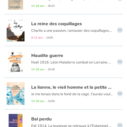
13-18 ans
- 4h23
La reine des coquillages
…
Charlie a une passion, ramasser des coquillages. Un matin, c'est le journal de Nour qu'il trouve sur le sable de la plage.
En lisant ce témoignage, c'est la vie de Charlie qui Bascule
9-12 ans
- 1h00
Maudite guerre
…
Noël 1916. Léon Malaterre combat en Lorraine dans les tranchées. Les lettres de Louison, sa femme, lui permettent de résister à cette maudite guerre et elles lui apportent également un éclairage sur ce que vivent les femmes de l’arrière, dans son Tarn natal. Mais Louison, féministe avant l’heure, lui envoie également des articles de presse de Marcelle Capy... Cette femme étonnante a subi la censure pour ses textes militants. Elle parle de paix ; elle soutient les poilus, défend les femmes et fustige les planqués. Quand elle tente de publier son livre : « Une voix de femme dans la Mêlée », la censure lui répond : « Si ce texte avait été écrit par un homme… Mais si on laisse parler les femmes, où irons-nous ? »
13-18 ans
- 2h16
La lionne, le vieil homme et la petite fille
…
Je me tenais dans le fond de la cage. J'aurais voulu pousser le mur de béton et passer au travers des barreaux. J'ai fermé les yeux. J'aurais voulu me réveiller là-bas, en Afrique, au beau milieu de la savane où, avant, je courais en toute liberté." Dans un zoo d'une grande ville du Moyen-Orient en proie à la guerre, Labiwa la lionne est piégée dans sa cage. Maya, la petite fille, et le vieil Hamid parviendront-ils à la délivrer ?
13-18 ans
- 1h00
Bal perdu
…
Eté 1914. La jeunesse se retrouve à l’Estaminet en bord de Seine pour de joyeuses journées d’insouciance et d’amitié, loin de la guerre qui menace. Jusqu’à ce fameux 31 juillet...