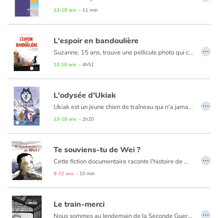
13-18 ans
- 11 min
L'espoir en bandoulière
…
Suzanne, 15 ans, trouve une pellicule photo qui contient un document en allemand. Celui-ci semble fortement intéresser le chef de la Gestapo. Lorsque Suzanne entre dans la Résistance débute alors pour elle une nouvelle vie, aventureuse et clandestine. En septembre 1943, les Alliés bombardent Nantes tandis que son frère s’engage dans la Milice et que la Gestapo recherche toujours la pellicule…
13-18 ans
- 4h51
L'odysée d'Ukiak
…
Ukiak est un jeune chien de traîneau qui n'a jamais connu que son Alaska.
Alors quand Amaguq, son musher inuit, l'emmène avec ses compagnons malamutes Sam et Will rejoindre la ville de Nome, qui aurait pu imaginer qu'il allait traverser la moitié du globe, pour venir prêter patte-forte aux soldats engagés dans la Grande Guerre ?
13-18 ans
- 2h20
Ce roman offre aux jeunes et moins jeunes une vision très juste et évocatrice de la Grande Guerre tout en utilisant le filtre de la vision d'Ukiak.
Te souviens-tu de Wei ?
…
Cette fiction documentaire raconte l'histoire de Wei, un travailleur chinois venu en France, comme 140000 autres, prendre part à l’effort de guerre entre 1916 et 1918. Tandis que plus de 20000 mourront, quelques milliers s’installeront à Paris ou en province pour une vie qu’ils n’avaient pas imaginée. Ils formèrent la première immigration chinoise en France.
Un album publié à l’occasion du centenaire de cet épisode très méconnu, pour renouer le fil de notre histoire et consolider notre mémoire.
9-12 ans
- 10 min
Le train-merci
…
Nous sommes au lendemain de la Seconde Guerre mondiale. L’Europe manque de tout. En 1947, le peuple américain se mobilise et envoie denrées, médicaments, et vêtements, transportés dans un train nommé le train de l’amitié. Quelques mois plus tard, un cheminot français forme un comité national pour les remercier.