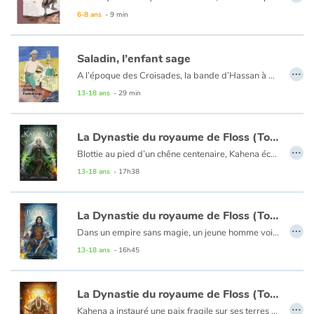
Tout est là du rapport entre le photographe et son sujet.
6-8 ans
- 9 min
Alors que le sujet a tout perdu et que le photographe s'avère impuissant à compenser la moindre perte.
Le photographe n'a rien d'autre à offrir qu'un témoignage de la dévastation, comme un appel lancé à la cantonade au reste du monde.
Saladin, l’enfant sage
…
A l’époque des Croisades, la bande d’Hassan à kidnappé deux enfants francs dans le souk de Balbeek, petite ville commerçante syrienne aux confins des principautés Franques d’Orient. La cité est en effervescence entre les parents occidentaux à la recherche de leurs enfants et les habitants incrédules. Selon Hicham, de la bande d’Hassan mais ami de Youssef, fils du gouverneur et futur Roi de tout le monde musulman, seul ce dernier peut les tirer d’affaire. Mais Hassan déteste Youssef et croit obtenir la gloire en sacrifiant les enfants des ennemis.
13-18 ans
- 29 min
La Dynastie du royaume de Floss (Tome 1) - Kahena
…
Blottie au pied d’un chêne centenaire, Kahena écoute la forêt et tous ses mystères. Jeune femme solitaire, elle rêve d’arpenter la forêt et d’observer les oiseaux en compagnie de son meilleur ami Robin. Mais ses rêves s’éloignent à mesure qu’une terrible menace se profile au-delà des frontières. Qui protègera l’Altarine, le pays des hommes, de la fureur de Jaliorga ? Kahena parviendra-t-elle à relever les nombreux défis qui se dresseront sur son chemin ? Quels secrets détiennent les Aulnes ? Kahena est le premier volet de la trilogie heroïc fantasy La Dynastie du royaume de Floss.
13-18 ans
- 17h38
La Dynastie du royaume de Floss (Tome 3) - Brieg
…
Dans un empire sans magie, un jeune homme voit son destin basculer. L’ultime espoir d’un monde brisé renaît dans l’ombre.
La magie a disparu. Les dieux ne sont plus que des mythes. Quelques hommes tentent d’échapper au règne terrifiant du nouvel Empereur et l’espoir de reconquérir sa liberté ne tient plus qu’à un fil. Malgré la résistance, la dictature écrase les rebelles et maintient la population dans une peur de chaque instant. Brieg grandit à l’écart des affaires politiques, dans le confort de son chalet au cœur de la forêt d’Ancitar. Bercé par des légendes et des rêves de gloire perdue, il ignore encore que sa vie est sur le point de basculer.
13-18 ans
- 16h45
La Dynastie du royaume de Floss (Tome 2) - Sarina
…
Kahena a instauré une paix fragile sur ses terres mais entre jeux politiques et complots, le pays semble sur le point de basculer dans un nouveau conflit. L’ombre de Vagnar plane sur le royaume. La reine de Floss a-t-elle réellement gagné la guerre ? La princesse Sarina, aidée de mystérieux inconnus, découvre une face cachée d’elle-même. Suivra-t-elle les traces de sa mère ? Entre un passé torturé et un futur incertain, Sarina osera-t-elle s’abandonner à cet homme au coeur changeant dont elle a croisé le chemin ? Espoirs, trahisons et révélations sont les maîtres mots de ce second tome qui nous emmène encore plus loin dans la Dynastie du Royaume de Floss.