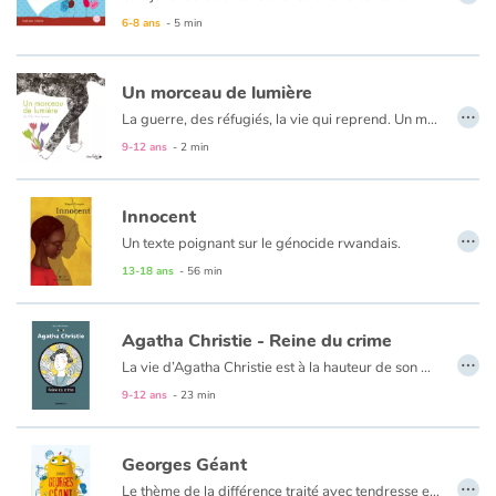
6-8 ans
- 5 min
Un morceau de lumière
…
La guerre, des réfugiés, la vie qui reprend. Un morceau de lumière est un album poétique et optimiste sur la résilience.
9-12 ans
- 2 min
Innocent
…
Un texte poignant sur le génocide rwandais.
Courir. Je cours en avant d’un passé qui me poursuit. Je cours depuis 1994. J’étais enfant. Tutsi. Au Rwanda, tout le monde courait. On courait, on tombait, on se cachait. Hutus contre Tutsis. Tutsis contre Hutus. Et les blancs. Et les militaires. J’ai perdu ma famille. J’ai perdu mes frères. J’ai vu l’horreur des hommes. Je cours pour ne pas qu’elle me rattrape. Et pourtant je suis Innocent.
13-18 ans
- 56 min
Agatha Christie - Reine du crime
…
La vie d’Agatha Christie est à la hauteur de son œuvre ! Elle est passionnante !
Agatha Christie a parcouru le monde en bateau, en train, en voiture. Elle a exploré les paysages et les coutumes des pays rencontrés, tout en gardant un pied dans cette époque victorienne qu’elle affectionnait tant.
9-12 ans
- 23 min
Elle fut infirmière pendant la Première Guerre mondiale. Son diplôme de préparatrice en pharmacie lui donna le goût des poisons et autres mixtures implacables pour les crimes de ses romans à venir… Grâce à son second mari elle se plongea dans l’archéologie. Ses intrigues prirent alors la couleur des chantiers de fouilles ! Sa vie et son œuvre se confondent.
Georges Géant
…
Le thème de la différence traité avec tendresse et humour. Mais aussi celui du rôle joué par ceux qui viennent en aide aux victimes de guerre.