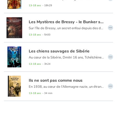
13-18 ans
- 18h29
Les Mystères de Bressy - le Bunker secret
…
Sur l’île de Bressy, un secret enfoui depuis des décennies attend d’être découvert. Quand Willy, Constance et Marie tombent sur un mystérieux bunker datant de la Seconde Guerre mondiale, leur curiosité les entraîne dans une aventure haletante. Entre légendes oubliées, symboles mystérieux et documents historiques énigmatiques, le trio plonge dans un dédale de mystères où passé et présent se mêlent.
13-18 ans
- 5h00
Les chiens sauvages de Sibérie
…
Au cœur de la Sibérie, Dmitri 16 ans, Tchétchène, est prisonnier dans un goulag. Son seul espoir : s’échapper pour retrouver son pays natal, une amie d’enfance, et de la poudre d’or laissée par son père. Avec Alexeï, ils vont mettre leur projet à exécution. C’est la traque, la peur, et la lutte de chaque instant pour survivre dans les immenses forêts d’Asie centrale au milieu des chiens sauvages. En prenant modèle sur eux et sur leur chef Zarko, ils vont trouver le courage de se battre et de vivre des moments terribles pour tenter de rejoindre leur pays et la liberté.
13-18 ans
- 3h24
Ils ne sont pas comme nous
…
En 1938, au cœur de l’Allemagne nazie, un étrange narrateur interné dans un établissement psychiatrique tient un journal et écrit à sa mère. À travers ses mots et ses observations au quotidien, le narrateur nous fait involontairement pressentir qu’une tragédie se prépare. La prochaine euthanasie des handicapés mentaux dans le cadre du funeste programme « T4 ». Un récit bref et émouvant, au style direct, illustré et mis en scène de manière saisissante et cinématographique par des montages photos. Il permet d’ouvrir une réflexion sur le silence permettant les pires crimes de masse et plus globalement sur la folie
13-18 ans
- 34 min