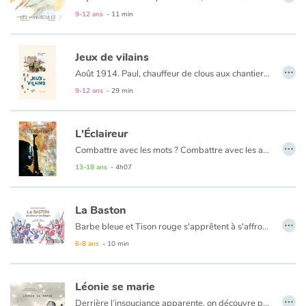
9-12 ans
- 11 min
Catalogue anglais
Jeux de vilains
…
Août 1914. Paul, chauffeur de clous aux chantiers navals de Saint-Nazaire, est mobilisé. Comment expliquer la guerre à son fils adoré ? Comment lui dire qu'il peut ne pas en revenir ? Paul choisit de lui mentir. Les mois passent, père et fils échangent par courrier. À mesure que l'horreur gagne du terrain, Paul est pris au piège de son mensonge...
Contraste +
9-12 ans
- 29 min
Aide
L'Éclaireur
…
Combattre avec les mots ? Combattre avec les armes ? Tel est le terrible dilemme qui se pose au jeune Aman, issu d'un peuple de poètes nomades. Tout comme son grand-père, il est l'Éclaireur, le poète qui aide les hommes de sa tribu en leur contant l'histoire de leurs ancêtres.
Accueil
13-18 ans
- 4h07
Alors que la guerre civile fait rage en Somalie, Aman est contraint de rejoindre la ville. Enrôlé dans des milices, il deviendra enfant-soldat, avant de décider qu'il en sera autrement.
Famille
La Baston
…
Dans un récit captivant, Aman nous conte son histoire, celle du désert et de la sécheresse, de la guerre et de la mort, de la vie de soldat et de l'amour qui le feront passer brutalement à l'âge adulte.
Écoles
Barbe bleue et Tison rouge s'apprêtent à s'affronter. La bataille promet d'être terrible ! En route vers le camp adverse, les deux armées tombent sur des chevaliers bien étranges jouant à un jeu encore plus étrange. Pas le temps de réfléchir, les voilà embarqués.
6-8 ans
- 10 min
Médiathèques
Léonie se marie
Vidéos & Tutoriaux
…
Derrière l’insouciance apparente, on découvre peu à peu un pays en guerre. Bientôt, un face à face entre la fillette et un soldat du camp adverse. Osera-t-il presser sur la gâchette ? Un texte sensible, une histoire vraie, et la guerre se rejoue au milieu des champs de blé.