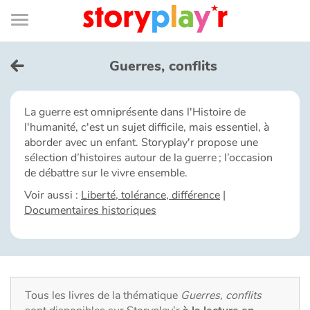
Connexion
Menu
Contenu
Recherche
Bibliothèque
Bas
de
page
Menu
➜
EN
Guerres, conflits
Je me connecte
La guerre est omniprésente dans l'Histoire de
l'humanité, c'est un sujet difficile, mais essentiel, à
Tester gratuitement
aborder avec un enfant. Storyplay'r propose une
sélection d’histoires autour de la guerre ; l’occasion
Bibliothèque
de débattre sur le vivre ensemble.
Voir aussi :
Liberté, tolérance, différence
|
Documentaires historiques
Prix
Accueil
Contes d'ici et d'ailleurs
Tous les livres de la thématique
Guerres, conflits