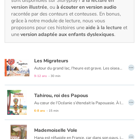
sont disponibles sur Storyplay’r
à la lecture en
Fable, mythe, littérature et poésie
version illustrée
, ou
à écouter en version audio
racontée par des conteurs et conteuses. En bonus,
Princesses et princes, rois, reines et dragons
grâce à notre module de lecture, nous vous
proposons pour ces histoires une
aide à la lecture
et
Ogres, monstres et sorcières
une
version adaptée aux enfants dyslexiques
.
Héroïnes et héros
Les Migrateurs
Écologie, nature, saisons
…
Autour du grand lac, l'heure est grave. Les oiseaux de malheur ont déjà envahi une partie du pays, imposant leurs terribles lois. Jojo et Jolie deux jeunes oisillons, doivent fuir, en laissant leurs parents derrière eux. Sans autre choix que celui de s'en remettre à des outrepasseurs malhonnêtes, il leur faudra affronter bien des périls et se construire une nouvelle vie ! Un roman graphique émouvant, des illustrations justes et touchantes.
9-12 ans
- 30 min
Les animaux
Voyage, épopée, enquête, aventure
Tahirou, roi des Papous
…
Au cœur de l’Océanie s’étendait la Papouasie. À l’ombre de son épaisse forêt, le village du jeune Tahirou vivait en parfaite harmonie. Jamais une querelle, jamais un conflit jusqu’au jour où de terribles pirates débarquèrent sur son île…
Autour du monde
6-8 ans
- 15 min
Apprentissage
Mademoiselle Vole
…
Hana est réfugiée en France, car dans son pays, il y a la guerre. La nuit, elle dort, avec sa maman, dans un musée, tout près de « Mademoiselle Vole ». Mais ça, il ne faut pas le dire, c'est un secret. Jusqu'au jour où...