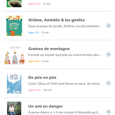
Ages 9-12
- 8 min
Jérôme, Amédée & les girafes
…
Sous sa peau de girafe, Jérôme a la physionomie d’un ours. Son pelage tacheté l’incite alors à se tourner du côté de celles qu’il pense être ses congénères. Lorsqu’elles lui demandent, « t’es qui toi ? », Jérôme leur répond « une girafe pardi » ! Mais les belles au long cou ne l’entendent pas de la sorte : après concertation, elles déclarent que « bien que monsieur soit vêtu de taches et d’orange », elles le considèrent comme un ours. Abattu, le pauvre se rend donc au rocher de ses frères plantigrades. Là-bas encore et au vu de leur épouvante, il comprend n’être pas des leurs. Seule l’arrivée d’Amédée, une girafe à l’allure d’éléphant, tirera Jérôme de sa douloureuse solitude. Les deux s’en iront fonder un nouveau troupeau de girafes… atypiques. Certaines d’entre elles auront un physique d’oiseau, de rhinocéros ou de lion ; mais qu’importe ?
Ages 3-5
- 9 min
Graines de montagne
…
Il existe un monde tout plat où vivent la tribu des petits très petits et la tribu des grands très grands. Chacune d'elles ne manque pas d'ingéniosité pour montrer à l'autre qui est la plus forte.
Ages 6-8
- 6 min
De pire en pire
…
Cami, Gibus et Tosh sont frères et sœur. Ils mènent une vie tranquille quand, un jour, à l’heure du goûter, ils entendent leurs parents affirmer qu’il faut « en liquider un des trois, et sans tarder. » En une seconde, tout vole en éclats ! Pour n’en perdre aucun, il va falloir s’unir… ou pas.
Ages 9-12
- 40 min
Un ami en danger
…
À peine Alexis a-t-il mis le pied à Marseille qu’il déteste déjà la ville. Des bagarres au fond de la cour au trafic de drogue, du racket à la criminalité organisée, de la mauvaise organisation des transports en commun au minuscule appartement où il doit vivre avec sa mère et sa tante, tout l’éloigne du confort auquel il était habitué avant le divorce de ses parents.