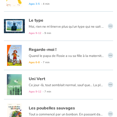
Ages 3-5
- 4 min
Le type
…
Moi, rien ne m'énerve plus qu'un type qui ne sait pas sourire, alors j'ai ramassé un caillou ...
Ages 9-12
- 9 min
Regarde-moi !
…
Quand le papa de Rosie a vu sa fille à la maternité, son coeur s’est rempli de fierté. Après le fils aîné, il avait la petite princesse qu’il attendait. – Et si on l’appelait Rosie ? a-t-il proposé à Maman. Oui, mais voilà... Rosie a grandi, et elle n’aime ni le rose ni les poupées !
Ages 6-8
- 7 min
Uni Vert
…
Ce jour-là, tout semblait normal, sauf que... La pluie qui gratouillait les murs était verte, les troncs d’arbres vert perroquet, les boîtes aux lettres vert amande… On tentait de s’habituer. Les chercheurs cherchaient, les hommes politiques politisaient. Bref, ça n’avançait pas beaucoup...
Ages 9-12
- 7 min
Les poubelles sauvages
…
Tout a commencé par un bonbon. En passant dans la rue Dici, monsieur Dubalai, de la rue Dacoté, a jeté l’emballage de son caramel mou sur le trottoir. Un peu plus tard, madame Prout-prout, qui vit aussi rue Dacoté, a descendu dans la rue Dici une chaise à trois pieds. La même journée au même endroit, monsieur Léger s’est débarrassé de son vieux frigo. « J’ai tout vu ! » a glapi une voisine depuis sa fenêtre. Si elle avait su ce qui allait se passer après, peut-être aurait elle fait quelque chose, là, tout de suite. Au bout d’un moment, les gens de la rue Dici ont décidé de réagir. La guerre des poubelles sauvages était déclarée.