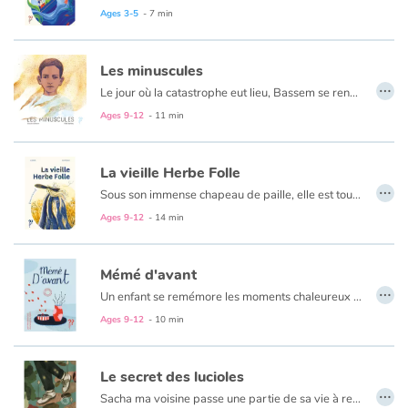
Un petit conte qui vient nous rappeler que chacun de nous peut agir, à son niveau, pour que la terre tourne plus rond, dans le respect de la nature et de la vie.
Ages 3-5
- 7 min
Les minuscules
…
Le jour où la catastrophe eut lieu, Bassem se rendait à l’école. Il n’y avait plus que ruines autour de lui. Autant dire rien... Soudain, dans le silence qui succédait toujours aux déflagrations, il entendit une musique. Au sommet des gravats, un piano. Assis devant l’instrument, un jeune homme jouait...
Ages 9-12
- 11 min
La vieille Herbe Folle
…
Sous son immense chapeau de paille, elle est toujours à l’ombre. Qu’il fasse beau, qu’il neige ou qu’il pleuve en trombe, la petite bonne femme traverse les champs, cahin-caha, le nez au vent. Elle va là où son chemin la mène, là où sa nature la porte. Dans mon village, je m’en souviens, elle est arrivée un jour de poussière. Dans les champs, c’était le jour du grand traitement chimique. On aurait dit que c’était la guerre…
Un conte écologique qui réunit les rivières, les champs, la nature et le cœur des humains dans une même famille. Celle de la vie, de la fragilité et de la tendresse sur Terre.
Ages 9-12
- 14 min
Mémé d'avant
…
Un enfant se remémore les moments chaleureux vécus dans la maison de sa grand mère mais ça, c’était avant car aujourd’hui, la grand mère a la maladie d’Alzheimer.
Ages 9-12
- 10 min
Le secret des lucioles
…
Sacha ma voisine passe une partie de sa vie à regarder voler les papillons et à suivre des yeux les araignées. Elle se penche parfois au-dessus de l’étang et caresse le dos des grenouilles ; en fait Sacha est chercheuse en biomimétisme...