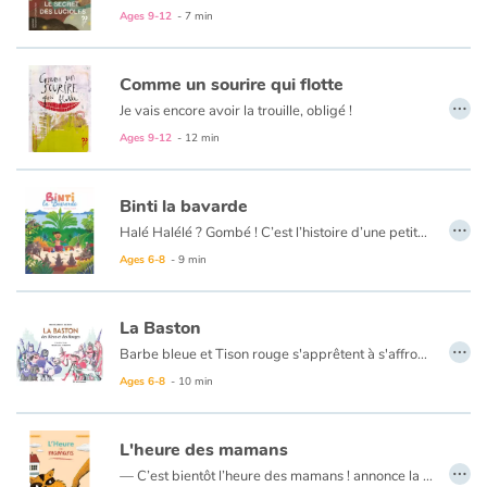
Ages 9-12
- 7 min
Comme un sourire qui flotte
…
Je vais encore avoir la trouille, obligé !
Ça fait deux jours qu’on sait
Ages 9-12
- 12 min
pour la sortie au théâtre et moi,
je voudrais entrer l’avant-dernière…
Binti la bavarde
…
Halé Halélé ? Gombé ! C’est l’histoire d’une petite fille si causante si pipelette qu’on l’appelle Binti-la-Bavarde. Ce matin, elle s’interroge :— Que ferai-je plus tard ? Quel sera mon métier ?Bien décidée à le savoir avant le soir, elle mène l’enquête de la plage au marché, du village à la ville...Pêcheuse ou brodeuse ? Boulangère ou taxi ? Alors, Binti, as-tu trouvé ?
Ages 6-8
- 9 min
La Baston
…
Barbe bleue et Tison rouge s'apprêtent à s'affronter. La bataille promet d'être terrible ! En route vers le camp adverse, les deux armées tombent sur des chevaliers bien étranges jouant à un jeu encore plus étrange. Pas le temps de réfléchir, les voilà embarqués.
Ages 6-8
- 10 min
L'heure des mamans
…
— C’est bientôt l’heure des mamans ! annonce la maîtresse.