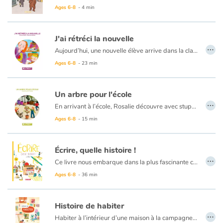
Ce livre aborde de nombreux sujets autour du vivre-ensemble et de la migration. Quelles adaptations sont possibles pour faire société tous ensemble ? N’importe qui, n’importe où, peut être confronté à des conflits. Sont-ils inévitables ? Comment les résoudre ? Les ours et les humains peuvent-ils vivre ensemble ?
Ages 6-8
- 4 min
J'ai rétréci la nouvelle
…
Aujourd’hui, une nouvelle élève arrive dans la classe d’Élise. Olympe. Mais pour Élise, la rencontre se passe mal : la nouvelle prend la place de sa meilleure amie. Et les choses ne vont pas s’arranger, Élise se sent de plus en plus oppressée, comme envahie par les excellentes réponses et les tenues colorées de la nouvelle. Elle a l’impression que cette dernière prend toute la place. Il est temps d’agir ! Élise fonde un club anti-olympique avec ses amis. Un livre pour se rappeler que les préjugés ont la vie dure, et qu’il suffit parfois de voir au-delà pour mieux vivre ensemble. Cette histoire, écrite avec beaucoup de sensibilité et d’humour, évoque l’insécurité que peuvent provoquer des changements dans le quotidien des plus jeunes… Et la façon de les surmonter !
Ages 6-8
- 23 min
Un arbre pour l'école
…
En arrivant à l’école, Rosalie découvre avec stupéfaction que l’arbre de la cour de récréation a été foudroyé ! Avec ses amis Théo et Félix, ils y étaient très attachés, ils aimaient jouer sous ses branches, dans ses feuilles. Mais le lendemain, l’arbre a été coupé… Les adultes veulent transformer sa souche en table de pique-nique. Face à cette nouvelle, Théo devient presque mutique, tandis que Félix joue déjà à d’autres jeux. Rosalie, elle, a besoin d’un peu de temps pour accepter ce changement. Puis une nouvelle idée...
Ages 6-8
- 15 min
Écrire, quelle histoire !
…
Ce livre nous embarque dans la plus fascinante conquête de l'être humain : l'écriture. En effet, l'écrit garde la trace de nos activités, de nos lois, de nos idées à travers les siècles. Il note la parole, la musique ou la danse. C'est un puissant moyen d'expression, outil de domination ou symbole de résistance qui continue de se réinventer au XXIe siècle.
Ages 6-8
- 36 min
Histoire de habiter
…
Habiter à l’intérieur d’une maison à la campagne, d’une tente sur le bord d’un trottoir, d’une caravane sur la route…