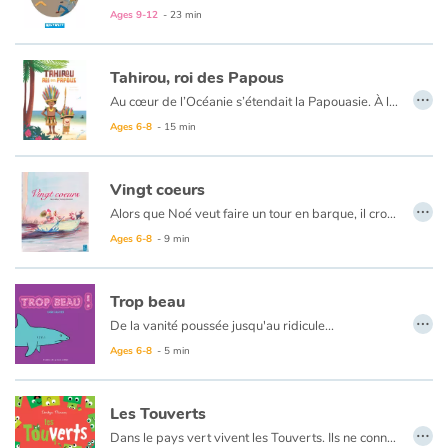
Arts, space, activities
Ages 9-12
- 23 min
Documentaries
Tahirou, roi des Papous
…
With the family
Au cœur de l’Océanie s’étendait la Papouasie. À l’ombre de son épaisse forêt, le village du jeune Tahirou vivait en parfaite harmonie. Jamais une querelle, jamais un conflit jusqu’au jour où de terribles pirates débarquèrent sur son île…
Ages 6-8
- 15 min
Daily life and hobbies
Vingt coeurs
At school
…
Alors que Noé veut faire un tour en barque, il croise sur son chemin une ribambelle d'animaux qui veulent l'accompagner. Une fois sur les flots, une tempête éclate... Noé parviendra-t-il à rejoindre son amoureuse ?
Ages 6-8
- 9 min
Festivals and events
Love and friendship
Trop beau
…
De la vanité poussée jusqu'au ridicule...
Social issues
Ages 6-8
- 5 min
Emotions and feelings
Les Touverts
…
Dans le pays vert vivent les Touverts. Ils ne connaissent que la couleur verte. Tout est vert, ils l’ont appris de leurs pères, qui, eux-mêmes, l’ont appris de leurs pères.
Formats and illustrations