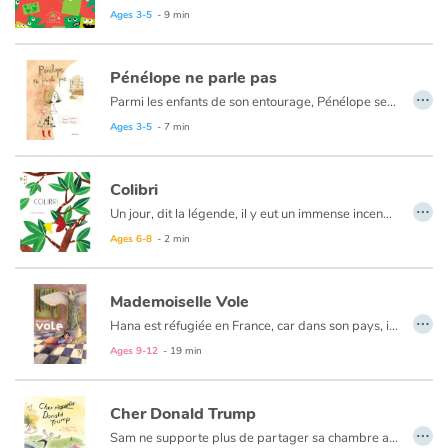
Seuls les enfants remarquent parfois une rose rouge par ci, un nuage gris par là. Mais malheur au petit Touvert qui demande ce que c’est !
Ages 3-5
- 9 min
Un jour, un petit Vert tombe nez à nez avec un petit Rouge, et c’est le début d’une drôle d’aventure…
Catalogue anglais
Un livre sur la découverte et l’acceptation de l’autre.
Pénélope ne parle pas
…
Parmi les enfants de son entourage, Pénélope se distingue par le fait qu’elle ne parle pas. Elle n’en a pas envie. Elle préfère écouter. Elle préfère le silence. Dès lors, dans ce monde bruyant (et parfois hostile) où il faut se faire entendre pour exister, comment trouver sa place ?
Contraste +
Ages 3-5
- 7 min
Help
Colibri
…
Un jour, dit la légende, il y eut un immense incendie de forêt. Tous les animaux terrifiés et atterrés observaient, impuissants, le désastre. Seul le petit colibri s’active, allant chercher quelques gouttes d’eau dans son bec pour les jeter sur le feu. Ce conte nous enseigne que l’entraide est une force, que le geste de chacun compte et que nous sommes tous acteurs de notre propre vie.
Home
Ages 6-8
- 2 min
Family
Mademoiselle Vole
…
Hana est réfugiée en France, car dans son pays, il y a la guerre. La nuit, elle dort, avec sa maman, dans un musée, tout près de « Mademoiselle Vole ». Mais ça, il ne faut pas le dire, c'est un secret. Jusqu'au jour où...
Schools
Ages 9-12
- 19 min
Libraries
Cher Donald Trump
…
Videos & Tutorials
Sam ne supporte plus de partager sa chambre avec son frère : il l’empêche de dormir et lui prend ses choses sans même lui demander son accord.