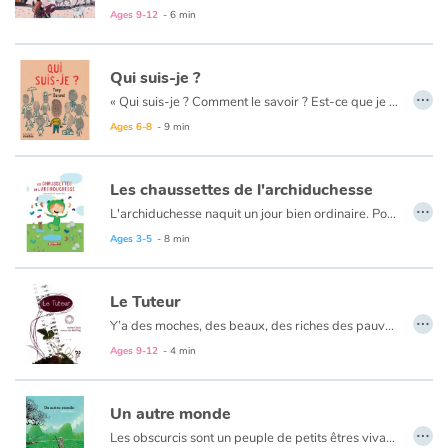
de tous. Six aveugles qui n’avaient aucune idée de ce que pouvait être cet animal,
Ages 9-12
- 6 min
furent amenés à en toucher chacun une partie différente.
Ils annoncèrent leur verdict. Chacun détenait une part de la vérité…
Qui suis-je ?
…
Fable de la sagesse indienne, elle amène la réflexion sur la perception de la vérité, qui est souvent partielle et propre à chacun.
« Qui suis-je ? Comment le savoir ? Est-ce que je pourrais être quelqu’un d’autre ? Et toi, qui es-tu ? ». Tous les enfants se posent et posent ces questions. À travers chaque interrogation, chaque pensée, nous découvrons un personnage, qui comme tous les enfants, est en réflexion sur son être et sur son identité. Tony Durand nous emmène dans ce cheminement simple et profond à la fois, grâce à ses illustrations pleines d’humour et d’intelligence. À chaque page, l’occasion est offerte d’explorer un questionnement, par le biais des mots et d’images qui se font écho.
Ages 6-8
- 9 min
Les chaussettes de l'archiduchesse
…
L'archiduchesse naquit un jour bien ordinaire. Pourtant, tous admiraient la charmante enfant lorsque la sorcière proféra de sinistres paroles. Depuis, l'archiduchesse avait toujours les pieds mouillé. Son père était désespéré. Comment faire pour que les chaussettes de l'archiduchesse soient sèches, archi sèches ?
Imaginé à partir du célèbre vire langue, le conte joue sur l’humour de situation et les enfants s’amuseront de cette petite fille derrière laquelle il faut sans cesse passer une éponge.
Ages 3-5
- 8 min
Le Tuteur
…
Y’a des moches, des beaux, des riches des pauvres, des chanceux, des poisseux, des joyeux, des malheureux, des égoïstes et des généreux. Marco trouve que c’est injuste...
Ages 9-12
- 4 min
Un autre monde
…
Les obscurcis sont un peuple de petits êtres vivant au fond d'un puits. Dans l'obscurité, ils ne savent pas à quoi ils ressemblent, pensent que les parois du puits sont les limites de leur univers et que son entrée éblouissante est une lune fontaine. Un jour d'orage, une branche enflammée par la foudre tombe au fond du puits, éclairant un des leurs...