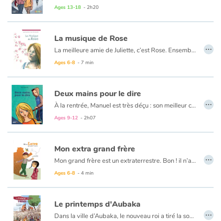
Le titre évocateur de Sweet Homme annonce le ton. Le style est sobre. Les personnages principaux sont accessibles, sympathiques et attachants. La première de couverture appuie la description physique de Prune et d'Axel. On ne s'ennuie guère dans ce récit traité avec justesse et modernité.
Ages 13-18
- 2h20
La musique de Rose
…
La meilleure amie de Juliette, c’est Rose. Ensemble, les deux fillettes adorent se retrouver au jardin pour observer la nature et inventer de drôles de mots. Pourtant, elles n’ont pas toujours la même vision du monde. Car l’une voit avec ses yeux, et l’autre avec son cœur...
Ages 6-8
- 7 min
Deux mains pour le dire
…
À la rentrée, Manuel est très déçu : son meilleur copain, Jonathan, a déménagé. La fille des nouveaux locataires est bizarre. Elle ne répond même pas quand on lui dit bonjour. Vexé, Manuel commence par la détester. Mais lorsqu’il apprend que la jolie Lisa est sourde, le garçon change d’attitude. Pour elle, il va apprendre la langue des signes...
Ages 9-12
- 2h07
Mon extra grand frère
…
Mon grand frère est un extraterrestre. Bon ! il n’a pas d’antennes, mais il vient quand même d’une autre planète. Il parle une drôle de langue. On a parfois du mal à discuter tous les deux : moi, je ne connais que le terrien... Mais en tombant de son étoile, il est devenu… Mon Extra grand frère.
Ages 6-8
- 4 min
Le printemps d'Aubaka
…
Dans la ville d’Aubaka, le nouveau roi a tiré la sonnette d’alarme : une horde de barbares rôderait aux abords de la cité. Sans plus tarder, le souverain impose aux habitants des mesures de plus en plus contraignantes pour protéger le royaume de ce terrible danger. Même si personne n’a vu le début du commencement de l’ombre d’une menace, petit à petit, la peur fait son nid. Chacun se terre chez soi et le royaume s’enfonce dans un hiver gris et froid. Jusqu’au retour de Milann qui apporte avec lui le printemps...