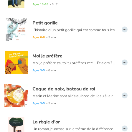
Ages 13-18
- 3h51
Alors qu’Alexis découvre peu à peu la gentillesse et l’humour cachés derrière le sarcasme de ses camarades, tout bascule : l’un de ses amis, un jeune Moldave sans-papier, est arrêté par la police et va être expulsé. Mettant tout en œuvre pour éviter le pire, Alexis découvre alors une réalité qu’il ne soupçonnait pas, les difficultés et menaces qui pèsent sur ces immigrés en quête d’une vie meilleure.
Petit gorille
…
L’histoire d’un petit gorille qui est comme tous les petits gorilles ou presque, et cela lui cause quelques problèmes. L’histoire d’un petit garçon qui est comme tous les petits garçons sauf qu’il n’aime ni le foot, ni la bagarre. Ces deux là sont-ils faits pour se rencontrer ?
Ages 6-8
- 5 min
Moi je préfère
…
Moi je préfère ça, toi tu préfères ceci... Et alors ? On s'aime quand même !
Ages 3-5
- 6 min
Coque de noix, bateau de roi
…
Marin et Marine sont allés au bord de l’eau à la recherche d’un bateau. Ils ont cherché et ont trouvé une très belle noix dorée… Ce conte randonnée est bâti sur le modèle de « la drôle de maison » et relate l’addition d'une série de personnage se réfugiant dans un objet creux, ce dernier finissant par ce casser… Mais ici la noix dorée va leur permettre de se connaître et de tirer partie de leurs différences pour vivre ensemble…
Ages 3-5
- 5 min
La règle d'or
…
Un roman jeunesse sur le thème de la différence.