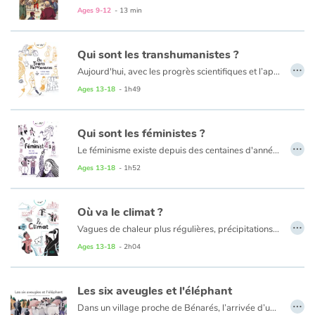
Ages 9-12
- 13 min
Qui sont les transhumanistes ?
…
Aujourd'hui, avec les progrès scientifiques et l’apparition des nouvelles technologies, la médecine prend parfois des allures de science-fiction. En combinant découvertes médicales et innovations de haute technologie, certains rêvent de transformer l'être humain par la science, d'améliorer la condition humaine, de vivre plus longtemps en bonne santé…
Mais tout n'est pas simple. Si les transhumanistes pensent œuvrer pour le bien de l'humanité, d'autres s’interrogent sur le bien-fondé de cette démarche : doit-on changer la nature de l'homme ? À qui profite réellement cette révolution médicale ? Jusqu’où peut-on aller ?
Ages 13-18
- 1h49
Qui sont les féministes ?
…
Le féminisme existe depuis des centaines d'années ! Ce combat est conduit majoritairement par des femmes mais c'est toute la société qui est concernée !
Trop de stéréotypes sont encore répandus. Ils impactent la vision que l'on porte sur la gente féminine. Droit de vote, droit de conduire, droit à l'éducation, droit de disposer de son corps…
Ages 13-18
- 1h52
Cet ouvrage retrace l’histoire du féminisme, les combats menés selon les époques et les pays. Il dresse un panorama de la condition féminine dans la sphère publique et privée et interpelle le lecteur sur le rôle de chacune et chacun…
Où va le climat ?
…
Vagues de chaleur plus régulières, précipitations et tempêtes plus fortes, fonte des glaces de l’Arctique, montée des eaux… Des phénomènes naturels qui sont pour la plupart liés au réchauffement global du climat. Pourtant, on trouve toujours quelqu'un pour nous dire que « le climat ne se réchauffe pas puisqu'il fait plus froid » ou encore « c'est pas de la faute de l'Homme, c'est le soleil ! » On les appelle les climatosceptiques. Qui sont-ils réellement ?
Quelle est la différence entre climat et météo ? Pourquoi toujours parler de 2 °C à ne pas dépasser ? Quel est l'impact des gaz à effet de serre ? Des enjeux économiques, sociologiques, politiques ? Que pouvons-nous faire ?
Ages 13-18
- 2h04
Les six aveugles et l'éléphant
…
Dans un village proche de Bénarés, l’arrivée d’un éléphant suscite l’attention