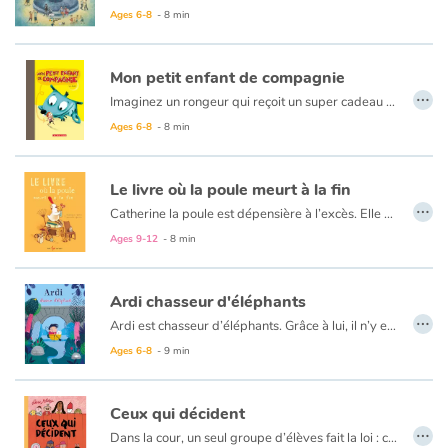
Ages 6-8
- 8 min
Mon petit enfant de compagnie
…
Imaginez un rongeur qui reçoit un super cadeau pour son anniversaire : un petit enfant de compagnie ! Convaincu d'être un maître génial, le rongeur passe beaucoup de temps avec son enfant de compagnie. Il n'hésite pas à le sortir de sa cage, à le manipuler dans tous les sens et à le mettre dans son sac d'école... Le petit enfant, lui, ne voit pas du tout ce bonheur du même oeil, et préférerait qu'on le laisse plutôt un peu tranquille !
Ages 6-8
- 8 min
Le livre où la poule meurt à la fin
…
Catherine la poule est dépensière à l’excès. Elle achète tout et n’importe quoi: vêtements, meubles et gadgets en tous genres, quitte à finir criblée de dettes. Elle est la reine du « magasinage » et des cartes de crédit. À quoi bon économiser quand on sait que son temps est compté ? Ainsi, quand son heure est venue et qu’on lui demande de se confesser, Catherine n’a pas de regret, ou peut-être bien qu’un seul !
Ages 9-12
- 8 min
Ardi chasseur d'éléphants
…
Ardi est chasseur d’éléphants. Grâce à lui, il n’y en a aucun dans son village. Et d’ailleurs il n’y en a jamais eu, c’est bien la preuve qu’il fait correctement son travail ! Aucun éléphant ? Dans tout le village ? Alors, si c’est vrai, à qui sont ses oreilles qui dépassent des maisons ? Et pourquoi les arrosoirs semblent bouger tout seuls ? Un jour ou l’autre il faudra bien dire la vérité à Ardi : son village est rempli d’éléphants ! Et ce jour là il pourra compter sur Violette pour lui ouvrir les yeux et lui montrer que les éléphants ne sont ni méchants, ni monstrueux. Et qu’on peut se faire des amis en regardant un peu plus loin que le bout de sa trompe… euh… de son nez !
Un livre amusant et drôle qui aborde les thèmes des non-dits et des préjugés de manière subtile dans une fable éléphantesque.
Ages 6-8
- 9 min
Ceux qui décident
…
Dans la cour, un seul groupe d’élèves fait la loi : ce sont « ceux qui décident ». Un mot de leur part et tous s’exécutent : qui joue avec qui, quand, où et comment. Les autres, eux, n’osent rien dire et ne peuvent pas s’amuser comme ils le souhaitent... Pourtant, ils gardent le sourire et trouvent toujours une nouvelle idée de jeu, sans cesse copiée et reprise par « ceux qui décident ». Jusqu’au moment où ils en ont assez du pouvoir exercé par ce groupe. Ensemble, ils vont s’unir pour oser dire « non ».