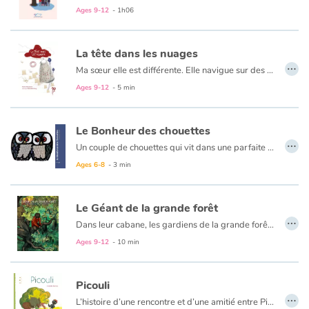
C'est la rentrée. Il y a un nouveau, Camille, qui semble bien différent des autres élèves, et qui provoque l'hostilité de certains d'entre eux…
Ages 9-12
- 1h06
À travers le portrait de cet enfant libre et généreux, ce roman permet de sensibiliser le lecteur aux notions de respect, de tolérance et d'entraide, et de faire réfléchir sur des sujets d'actualité tels que l'homoparentalité, les relations familiales ou encore les inégalités sociales.
La tête dans les nuages
…
Ma sœur elle est différente. Elle navigue sur des bateaux de papiers qu’elle plie à longueur de journée...
Ages 9-12
- 5 min
Le Bonheur des chouettes
…
Un couple de chouettes qui vit dans une parfaite harmonie est sollicité par la basse-cour qui se chamaille perpétuellement afin qu'il livre le secret de leur bonheur. Un magnifique album de 1963, du célèbre artiste suisse Celestino Piatti.
Ages 6-8
- 3 min
Le Géant de la grande forêt
…
Dans leur cabane, les gardiens de la grande forêt rêvaient depuis toujours d'avoir un enfant. En vain. Un matin, dans le pull quatre fois trop grand qu'elle tricotait pour oublier son chagrin, la femme découvrit un minuscule bébé, il tenait dans le creux d'une main. L'enfant ne voulait rien d'autre que manger. Après un repas de plusieurs heures, il finit par s'endormir. Au petit matin, les gardiens ne retrouvèrent pas le bébé qu'ils avaient couché dans le petit lit mais un petit garçon. En l'espace d'une nuit, il avait atteint la taille d'un enfant de deux ans...
Ages 9-12
- 10 min
Picouli
…
L’histoire d’une rencontre et d’une amitié entre Picouli, petit oiseau solitaire et avide de câlins et Sam, un petit garçon disponible.