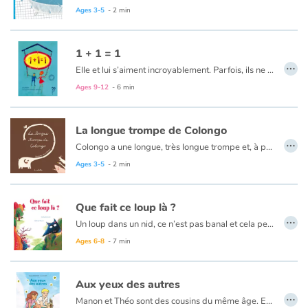
Ages 3-5
- 2 min
1 + 1 = 1
…
Elle et lui s’aiment incroyablement. Parfois, ils ne se comprennent pas. Et pourtant…
Ages 9-12
- 6 min
La longue trompe de Colongo
…
Colongo a une longue, très longue trompe et, à priori, cela n'a rien d'avantageux…
Ages 3-5
- 2 min
Que fait ce loup là ?
…
Un loup dans un nid, ce n’est pas banal et cela peut en déranger certains, voir même les rendre agressifs. Heureusement la propriétaire du nid se moque des remarques, des « qu’en dira t-on » et remet tout ce petit monde à sa place. Un texte léger, drôle, mais efficace pour parler de l’exclusion et de la violence qu’elle peut générer, agrémenté d’un petit clin d’oeil sur l’effet « mayonnaise » que produisent parfois les médias sur certains faits divers.
Ages 6-8
- 7 min
Aux yeux des autres
…
Manon et Théo sont des cousins du même âge. Elle habite dans une maison minuscule qu’elle compare à celle d’une poupée, lui dans une grande bâtisse aux airs de château fort. Elle joue au bord d’une mer imaginaire, il a une piscine. Un jour de fin d’été où les deux enfants sont réunis pour la première fois chez Manon, Théo découvre non sans quelques surprises l’univers de sa cousine, et ils passent la journée à jouer à des jeux à la frontière entre réel et imaginaire. Le soir venu, ils sont sur le point de s’endormir sous une tente, quand Théo fait une déclaration qui chamboule Manon : « C’est pas si mal d’être pauvre, finalement... »