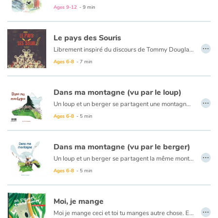
Après avoir vu Donald Trump parler de son projet de mur aux frontières des États-Unis et du Mexique, au télé journal, Sam réalise que le meilleur moyen de résoudre son problème est de s’inspirer du président américain et de construire un mur en plein milieu de sa chambre pour éloigner son frère.
Ages 9-12
- 9 min
Mais alors que ça lui parait être la solution idéale, son entourage ne semble pas tout à fait du même avis… Sam se lance alors dans l’écriture d’une série de lettres adressées à Donald Trump dans lequel il lui fait part de ses plans, ses réflexions et lui demande quelques conseils.
Blog
Le pays des Souris
…
Librement inspiré du discours de Tommy Douglas en 1961, cet album drôle et tendre met en scène de délicieuses petites souris gouvernées par des chats noirs. Les souris se révoltent, chassent les chats noirs et élisent comme nouveaux dirigeants... des chats blancs. Les ennuis ne font que commencer.
Learn french with Storyplay'r
Ages 6-8
- 7 min
French book lists for children
Dans ma montagne (vu par le loup)
Reading for children
…
Un loup et un berger se partagent une montagne. Ennemis par nature, ils sont pourtant plus proches qu'ils ne l'imaginent.
Au format papier, ce livre est un album recto-verso. Découvrez cette histoire du
Ages 6-8
- 5 min
Activities and workshops
Dyslexia and reading disorders
Dans ma montagne (vu par le berger)
…
Un loup et un berger se partagent la même montagne. Ennemis par nature, ils sont bien plus proches qu’ils ne l’imaginent.
Au format papier, ce livre est un album recto-verso. Découvrez cette histoire du
Ages 6-8
- 5 min
Moi, je mange
…
Moi je mange ceci et toi tu manges autre chose. Et alors ? On s'aime quand même !