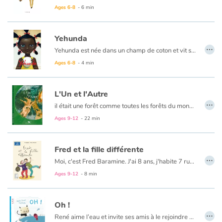
L’intégration dans un autre pays peut-être une expérience complexe. Heureusement, Tom et Anya vont se rendre compte, chacun à leur manière, qu’il ne sont pas seuls à avoir du mal à faire le grand écart.
Ages 6-8
- 6 min
Yehunda
…
Yehunda est née dans un champ de coton et vit sous le soleil, les yeux éclatants de lumière. Yehunda a un secret qu'elle ne retrouve qu'à la nuit tombée. Son secret a les cheveux blonds et la peau aussi claire que la sienne est foncée. Ensemble, ils construisent leurs rêves, s'allégeant du poids écrasant de la discipline imposée par les maîtres. Mais un jour, peut-être seront-ils libres de réaliser leurs rêves.
Ages 6-8
- 4 min
L'Un et l'Autre
…
il était une forêt comme toutes les forêts du monde... peuplée d'arbres et d'écureuils, renards et autres hiboux. Parmi cette société, vivaient deux perturbateurs : un marronnier et un châtaignier, affligés d'un malheur, tous deux voisins, ils se haïssaient...
Ages 9-12
- 22 min
Fred et la fille différente
…
Moi, c'est Fred Baramine. J'ai 8 ans, j'habite 7 rue Cénou. Samedi, la journée avait super bien commencé : avec Maman, on regardait les dessins animés... jusqu'à ce que sa cousine Caroline arrive avec sa fille ! Elle était - comment dire ? - différente. On m'a expliqué qu'elle était née avec « la trisomie 21 »...
Ages 9-12
- 8 min
Oh !
…
René aime l’eau et invite ses amis à le rejoindre dans son bain jusqu’à ce que la grosse baleine, qui elle aussi aime bien l’eau, arrive...