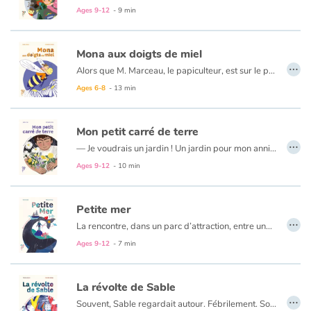
Ages 9-12
- 9 min
Mona aux doigts de miel
…
Alors que M. Marceau, le papiculteur, est sur le point de nous raconter comment il récolte le miel, une toute petite voix murmure à mon oreille : Le miel, bientôt tu n’en verras plus la couleur ! Tu n’en goûteras plus la saveur. Les hommes nous tuent à petit feu.
Ages 6-8
- 13 min
Mon petit carré de terre
…
— Je voudrais un jardin ! Un jardin pour mon anniversaire.
Maman m’a regardé un bon moment, l’air étonné, avant de me répondre en souriant :
Ages 9-12
- 10 min
— Un jardin, Tilo ? Mais c’est une bonne idée ! À vivre dans le béton, on en oublie la terre. Il pourrait être grand comme… la moitié du balcon, tu es d’accord ?
Petite mer
…
La rencontre, dans un parc d’attraction, entre une petite fille et une baleine, rencontre qui déclenche une action engagée pour la Liberté.
Ages 9-12
- 7 min
La révolte de Sable
…
Souvent, Sable regardait autour. Fébrilement. Son œil perçant voyait les petits détails de la vie. Son museau frémissait. Elle humait, sortait sa langue pour goûter l’air et secouait brusquement la tête d’un petit dégoût. Là, je ne savais pas encore que Sable s’inquiétait pour le Monde. Je n’avais encore jamais vu autant de colère dans le fond de ses yeux. Elle en était sûre et certaine… On n’avait jamais connu l’air entier que les plus vieux nous racontait. L’air d’avant notre naissance.