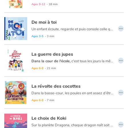
Vivre dans un village, un quartier, un immeuble… Partager ce dedans et ce dehors, avec sa famille, des amis, des voisins…
Ages 9-12
- 18 min
Habiter, c’est vivre ensemble.
De moi à toi
…
Un enfant écoute, regarde et puis console celle qui bientôt sera son amie ; l’amie avec qui jouer et goûter la joie de partager. Un livre fait d’images et de mots, de poésie, et aussi de magie. Magie de petits bouts de vie à partager avec tendresse pour vivre ensemble, tout en délicatesse.
Ages 3-5
- 3 min
La guerre des jupes
…
Dans la cour de l'école,
c'est tous les jours la même chose : Louise et ses amies sont victimes de Teddy et sa bande, dont le jeu préféré consiste à soulever les jupes des filles. Un jour, ces dernières décident d'unir leurs forces et créent un groupe d'action, le TPNJ (Touchez plus à nos jupes !). Ensemble, elles parviennent à faire réfléchir les garçons et à mettre fin à ce jeu sexiste.
Ages 6-8
- 21 min
La révolte des cocottes
…
Dans la basse-cour, les poules en ont assez d’être les seules à nettoyer le nid et à couver pendant que le coq et les poulets se pavanent la crête en l’air. Menées par Charlotte, elles manifestent et font la grève pour que ça change.
Ages 6-8
- 7 min
Le choix de Koki
…
Sur la planète Dragona, chaque dragon naît soit bleu, soit rose, et se comporte selon sa couleur. C'est comme ça depuis toujours. Jusqu'au jour où le jeune Koki lance un pavé dans mare : il veut faire ce qui lui plaît et qui le rend heureux, qu'importe sa couleur !