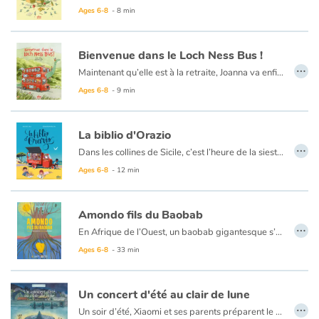
Ages 6-8
- 8 min
Bienvenue dans le Loch Ness Bus !
…
Maintenant qu’elle est à la retraite, Joanna va enfin pouvoir réaliser son rêve. Elle achète un vieux bus, le remet en état... et en route ! Elle part sillonner son Écosse natale pour présenter son spectacle dans les villages. Mais pour attirer le public, plus intéressé par les séries télé et les téléphones portables, il va falloir que son bus ait de l’allure...
Ages 6-8
- 9 min
La biblio d'Orazio
…
Dans les collines de Sicile, c’est l’heure de la sieste. On entend seulement le cri-cri des grillons. Mais si on tend bien l’oreille, on distingue un bourdonnement qui s’approche... Bzzzzzzzzzzz. Une abeille ? Mais non, c’est la bibliothèque sur trois roues d’Orazio ! Orazio, ancien instituteur du village et amoureux des livres, sillonne les villages des collines. Sa mission : offrir des lectures aux populations isolées.
Ages 6-8
- 12 min
Amondo fils du Baobab
…
En Afrique de l’Ouest, un baobab gigantesque s’élève au centre d’un village aux prises avec une terrible sécheresse. Il y a très longtemps, au commencement du monde, il était tombé amoureux de la terre. En y enfouissant profondément ses racines, il donna naissance à une histoire magique qui prit toutefois une tournure dramatique pour la nature, les hommes et les animaux. Au cœur de cette histoire apparaît Amondo, fils du baobab, dit « le rassembleur ». Lui seul peut redonner espoir aux habitants du village en libérant la source d’eau du mauvais sort que lui avait jeté le soleil. Mais la quête de l’enfant ne pourra être complétée qu’en réussissant quatre difficiles épreuves.
Cette pièce de théâtre nus plonge dans le merveilleux monde des récits originels africains, à une époque où la lune, les arbres et les animaux parlaient aux hommes.
Ages 6-8
- 33 min
Un concert d'été au clair de lune
…
Un soir d’été, Xiaomi et ses parents préparent le repas quand, tout à coup, c’est la panne de courant. Pourquoi ne pas en profiter pour faire un concert dans le jardin ? Bientôt, tous les voisins les rejoignent pour danser au son de l’accordéon et de l’erhu, un instrument traditionnel chinois. La soirée devient magique grâce à ces jolies mélodies qui gagnent le cœur des familles. Une histoire douce et joyeuse accompagnée d’aquarelles belles et mystérieuses comme un clair de lune.