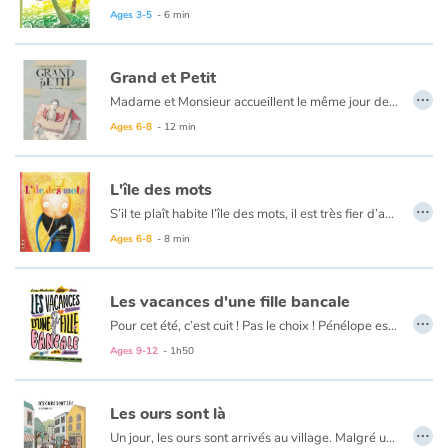
Ages 3-5
- 6 min
Grand et Petit
…
Madame et Monsieur accueillent le même jour deux nouveaux nés, un bébé et un bébé géant. Ils décident, ni une ni deux que ces deux-là seront frères et élevés pareillement.
Ages 6-8
- 12 min
L'île des mots
…
S’il te plaît habite l’île des mots, il est très fier d’accueillir les mots nouveaux et de leur faire visiter l’île. Pourtant quand ces derniers abusent de sa gentillesse, il se sent seul, et en a assez d’être serviable. C’est la crise… Heureusement, une nouvelle expression à l'écriture fine arrive sur l'île : Merci. Depuis ce jour, ces deux mots sont devenus inséparables et, si les enfants ne veulent pas leur faire de peine, ils doivent dire : S’il te plaît… Merci. Les illustrations accompagnent un texte à l’écriture fluide qui vous entraîne dans une histoire originale ou les personnages sont des mots.
Ages 6-8
- 8 min
Les vacances d'une fille bancale
…
Pour cet été, c’est cuit ! Pas le choix ! Pénélope est envoyée chez son oncle et sa tante, dans un « trou perdu », où elle aura pour seuls compagnons son cousin borné et sa cousine folle de fringues, de maquillage et de garçons ! L’horreur ! Et bien sûr, ils ne manqueront pas de se moquer d’elle et de sa démarche quelque peu… bancale. Elle les déteste ! Ces vacances vont être é-pou-van-tables ! Mais, Pénélope n’a prévu ni la rencontre avec le charmant Dylan, ni celle avec l’étrange Maya.
Un roman pour les lecteur à partir de 10 ans, qui parle d’’acceptation de soi et des autres, des différences qui enrichissent, d’amitié et d’amour.
Ages 9-12
- 1h50
Les ours sont là
…
Un jour, les ours sont arrivés au village. Malgré un accueil méfiant, ils ont su rapidement s’adapter et s’intégrer à la population. Alors, le village s’est animé, pour devenir florissant. Jusqu’au jour où, les humains ont commencé à être jaloux, ont décidé de chasser les ours du village et de construire un mur. Mais une fois dans la forêt, les ours ne savaient plus comment survivre. Conscients de leur force, ils voulaient faire face et sont retournés au village. Un violent conflit s’est engagé entre humains et animaux. Les premiers ne voulaient plus partager leurs ressources et leur confort, tandis que les seconds les trouvaient égoïstes et invasifs. Une fois tout le village détruit, il n'est resté qu’un tas de ruines. Fallait-il en arriver là pour qu’ours et humains unissent leurs forces, afin de tout reconstruire ensemble ?