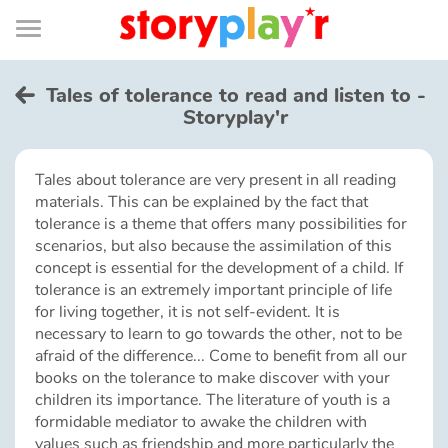
Connexion
Menu
Contenu
Recherche
Bibliothèque
Bas
de
page
Menu
➜
FR
Tales of tolerance to read and listen to -
Storyplay'r
Log in
Tales about tolerance are very present in all reading
Try for free
materials. This can be explained by the fact that
tolerance is a theme that offers many possibilities for
Library
scenarios, but also because the assimilation of this
concept is essential for the development of a child. If
tolerance is an extremely important principle of life
Awards
for living together, it is not self-evident. It is
necessary to learn to go towards the other, not to be
afraid of the difference... Come to benefit from all our
Home
books on the tolerance to make discover with your
children its importance. The literature of youth is a
Tales and classics in french
formidable mediator to awake the children with
values such as friendship and more particularly the