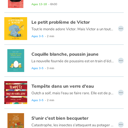
Ages 13-18
- 6h00
Le petit problème de Victor
…
Tout le monde adore Victor. Mais Victor a un tout petit problème. Victor est myope, tant et si bien qu’il en devient très maladroit et cause des tas de dégâts ! Les autres animaux de la savane ont beau être ses amis, ils en ont assez ! Peut-être qu’en lui offrant une paire de lunettes, l’ordre et le calme reviendraient dans leur quotidien?
Un livre tout en humour mettant en scène un éléphant gaffeur malgré lui.
Ages 3-5
- 2 min
Mais... est-ce que tout sera véritablement réglé une fois la myopie de Victor corrigée?
Coquille blanche, poussin jaune
…
La nouvelle fournée de poussins est en train d’éclore. L’émoi du poulailler se transforme en surprise quand un œuf beige fait son apparition parmi les œufs blancs. Faut-il s'en méfier ? Pourtant, le poussin qui en sort est bien jaune. Alors pas de doute, il est des leurs ! Même si tout le monde ne partage pas cet avis...
Ages 3-5
- 3 min
Tempête dans un verre d'eau
…
Outch a soif, mais l'eau se faire rare. Elle est de plus en plus polluée et impossible pour Outch de boire à la bouteille avec son bec d'oiseau. Comme il n'est pas le seul à avoir soif (et un bec), les choses se corsent ! Il n'y a qu'une solution : s'attaquer à la source du problème...
Ages 3-5
- 2 min
S'unir c'est bien becqueter
…
Catastrophe, les insectes s'attaquent au potager du poulailler ! Pas de panique, Marcel le coq a une idée de génie : il asperge tout d'anti-mouche... et tombe immédiatement malade après avoir mangé une salade. Les poules sont unanimes, il faut trouver une autre solution pour protéger les plantations. Mais entre plantivores et bestiolivores, pas facile de se mettre d'accord !