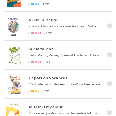
« N’importe quoi ! » se dit notre petit héros. L’heure des mamans, l’heure des mamans... Lui, c’est plutôt son grand-père, sa grand-mère, son père, sa nounou, ou encore son tonton qui viennent l’attendre après la classe ! On découvrira à la fin de l’histoire quelle est vraiment l’heure des mamans pour le jeune raton laveur.
Ages 3-5
- 3 min
Le texte, bien écrit avec une touche d'humour, plaide pour une lecture à haute voix. Il est accompagné d'illustrations douces et prégnantes. Un album réussi et précieux pour rappeler certaines évidences.
Ni lire, ni écrire !
…
Zoé vient tout juste d'apprendre à lire. C'est alors qu'elle se rend compte que son papa, Cédric, lui, ne sait pas. Il ne sait pas lire ?! Est-ce vraiment possible d'être un adulte et ne pas savoir lire ? Pourtant, Cédric est un super papa, il sait faire tellement de choses !
Ages 9-12
- 17 min
Sur la touche
…
Léon, Martin, Vivien, Solène et Hector sont dans la même équipe de basket. Il n’y a qu’Hector qui sait jouer... enfin ça, c’est lui qui le dit.
Ages 9-12
- 4 min
Départ en vacances
…
C’est l’été, les quatre membres d’une famille préparent le voyage pour le prochain départ en vacances. Le débat est lancé. Quel moyen de transport vont-ils utiliser ?
Ages 6-8
- 7 min
Je serai Empereur !
…
Poussin se questionne : que deviendra-t-il quand il sera grand ? La réponse de maman poule ne le satisfait pas. C'est décidé : il sera empereur ! Et voilà le lecteur embarqué dans une randonnée à la rencontre des animaux de la ferme. Chacun y va de sa requête. Poussin réussira-t-il à mettre tout le monde d'accord ? L'habit n'est-il pas trop grand pour un si petit poussin ?