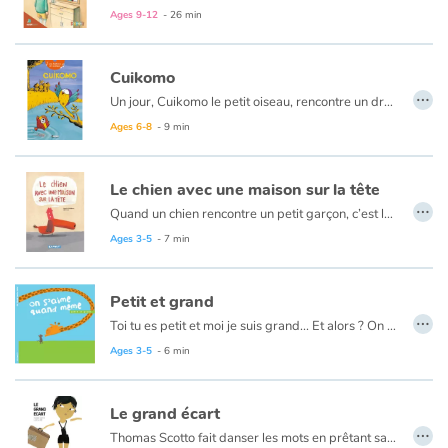
Une histoire tendre et pleine d’espoir pour rappeler que, même si ce n’est pas toujours facile de s’accepter tel que l’on est, chacun est unique, et la différence est une richesse.
Ages 9-12
- 26 min
Cuikomo
…
Un jour, Cuikomo le petit oiseau, rencontre un drôle de poisson nommé Léon. Aussitôt, il veut en faire son ami. Mais les poissons ne parlent pas aux oiseaux. Et les oiseaux ne parlent pas aux poissons ! Il en va ainsi depuis toujours... Pourtant, ce petit poisson semble si gentil, que Cuikomo, pour attirer son attention, improvise une chanson. Et Léon, avec sa bouche, joue les percussions.
Ages 6-8
- 9 min
Le chien avec une maison sur la tête
…
Quand un chien rencontre un petit garçon, c’est le début d’une belle amitié.
Une histoire touchante qui nous montre qu’avec un peu d’effort, nous pouvons réussir à nous comprendre.
Ages 3-5
- 7 min
Petit et grand
…
Toi tu es petit et moi je suis grand... Et alors ? On s'aime quand même !
Ages 3-5
- 6 min
Le grand écart
…
Thomas Scotto fait danser les mots en prêtant sa voix à Anya, petite fille désorientée par son arrivée dans un nouveau pays dont elle ne connaît ni la langue ni les paysages. Et cet imaginaire enfantin, où les appartements deviennent un puzzle et les escaliers un tourbillon, valse avec les illustrations de Lucie Albon, toutes en douceur et inventivité.