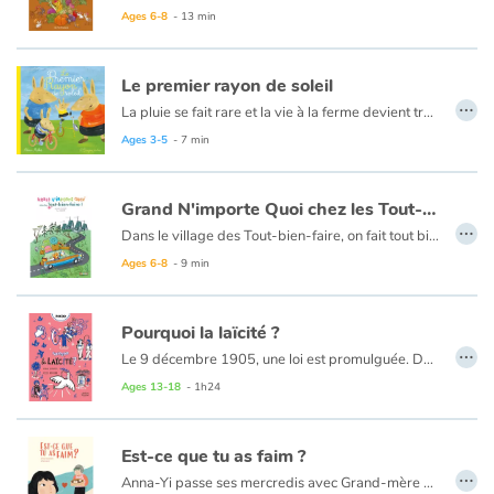
Ages 6-8
- 13 min
Le premier rayon de soleil
…
La pluie se fait rare et la vie à la ferme devient trop dure pour Léo et ses parents, les voilà obligés de s'en aller. Tous trois vont faire un très long voyage afin de trouver un nouvel endroit où s'installer. Après de nombreux jours, ils atteignent une forêt qui n'est autre que le pays des oiseaux ! Attendris par le courage de la petite famille, ces derniers vont les accueillir à bras ouverts et leur réserver une belle surprise...
Ages 3-5
- 7 min
Grand N'importe Quoi chez les Tout-bien-faire !
…
Dans le village des Tout-bien-faire, on fait tout bien comme il faut. On range tout bien sa maison, on tond pile-poil son gazon, on porte des habits bien repassés et, bien sûr, on est toujours poli !
Mais un beau jour, les Grands-n’importe-quoi s’installent au pays des Tout-bien-faire. Et voilà que, sans crier gare, ils décident de repeindre leur maison de n’importe quelle couleur ; de tailler les arbres de leur jardin n’importe comment... Bientôt, c’est le grand bazar dans tout le village.
Ages 6-8
- 9 min
Les Tout-bien-faire finiront-ils par reconnaitre qu’un peu de fantaisie a parfois du bon ?...
Ou pourquoi il est bon de réfléchir avant de rejeter celles et ceux qui ne nous ressemblent pas !
Pourquoi la laïcité ?
…
Le 9 décembre 1905, une loi est promulguée. Dorénavant, l'État et les Églises ne sont plus liées et l'État ne subventionne ni ne salarie aucun culte. C'est dans ce nouveau contexte que naît la laïcité ! Nous sommes ainsi libres de croire en la religion que l'on souhaite, ou au contraire, de ne croire en aucune religion. La laïcité permet à chacun de pratiquer librement sa religion, oui, mais sous quelle condition ? En réalité, il n'en existe qu'une : que nos croyances ou convictions, et leurs pratiques, respectent l'ordre public. Pourtant, la laïcité est au cœur des débats sociaux et politiques qui peuvent véhiculer de fausses idées et amener l'expression de propos racistes ou stigmatisants.
Alors comment démêler le vrai du faux ? Quels événements sont à l'origine de la laïcité ? Et existe-t-elle en dehors de la France ?
Ages 13-18
- 1h24
Est-ce que tu as faim ?
…
Anna-Yi passe ses mercredis avec Grand-mère qui aime beaucoup cuisiner. « Est-ce que tu as faim ? » est la première question que pose Grand-mère à Anna-Yi. C’est un peu sa manière de lui dire « Je t’aime ». Le jour des six ans d’Anna-Yi, Grand-mère lui a concocté un menu d’anniversaire et même une surprise ! Dans cette histoire, la petite fille réalise pour la première fois que Grand-mère fait plein de choses à sa manière.