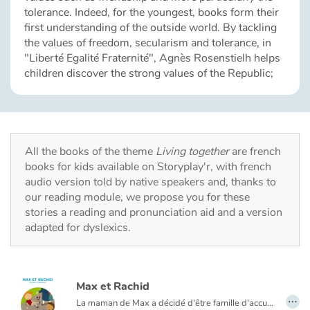
Fable, myth, literature and poetry
tolerance. Indeed, for the youngest, books form their
first understanding of the outside world. By tackling
Princesses and princes, kings, queens and dragons
the values of freedom, secularism and tolerance, in
"Liberté Egalité Fraternité", Agnès Rosenstielh helps
children discover the strong values of the Republic;
Ogres, monsters and witches
Heroines and Heroes
Ecology, nature, seasons
All the books of the theme
Living together
are french
books for kids available on Storyplay'r, with french
The animals
audio version told by native speakers and, thanks to
our reading module, we propose you for these
Travel, epic, investigation, adventure
stories a reading and pronunciation aid and a version
adapted for dyslexics.
Around the world
Learning
Max et Rachid
…
La maman de Max a décidé d'être famille d'accueil le temps des vacances d'été. "Il faut savoir partager" dit-elle. Rachid, le même âge que Max, débarque un beau jour à la campagne. Campagne/Ville ou Bouseu/Rebeu ? Beaucoup de choses les opposent à priori mais deux garçons de 10 ans ça peut aussi avoir de nombreux points communs.