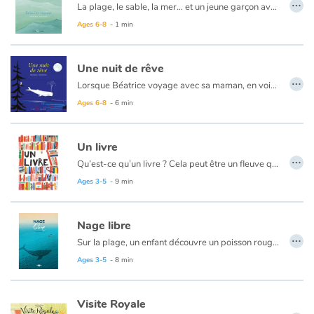
…
La plage, le sable, la mer… et un jeune garçon avec sa bouée, qui flotte au gré des vagues.
Et si le jeune garçon était en fait un poisson, libre de toutes attaches, capable d’explorer le fond marin, de s’aventurer dans de vieilles épaves et d’y trouver les trésors oubliés ? Et si, précisément à ce moment-là, tout était possible? Commence alors, pour Marc, un voyage dans les profondeurs de l’océan où se mêlent rêve et réalité.
Ages 6-8
- 1 min
Une nuit de rêve
…
Lorsque Béatrice voyage avec sa maman, en voiture, la nuit, cette dernière insiste toujours pour qu’elle dorme le plus rapidement possible. De cette manière, elle sera en forme à l’arrivée et le temps passera beaucoup plus vite. C’est ce qu’elle dit toujours. C’est pourquoi, lorsque maman réveille Béatrice à peine endormie, celle-ci est plus que surprise. Est-ce qu’elle rêve ou sa mère essaie vraiment de la réveiller ? La fillette ouvre les yeux et assiste alors à un spectacle qu’elle n’a jamais vu et surtout, qui la ravit. Ce qu’elle ne sait pas, c’est qu’elle n’est pas au bout de ses surprises ; la nuit sera riche en découvertes.
Ages 6-8
- 6 min
Un livre
…
Qu’est-ce qu’un livre ? Cela peut être un fleuve qui t’emporte toujours vers un lieu différent ; ou un rugissement que tu n’avais jamais entendu. C’est parfois un refuge pour fuir les moments difficiles. Ou encore une réponse à des questions que tu ne t’étais jamais posées.
Avec poésie, cet album évoque la relation entre un livre et son lecteur. Il invite également les enfants à explorer le potentiel ludique d’un livre en fouillant parmi tous les détails. C’est un voyage dans les univers créatifs que les livres sont capables d’offrir. Cet album est aussi un cherche-et-trouve. Sur chaque illustration foisonnante de détails s’est glissé un petit lecteur – tantôt fantôme ou aventurier – que l’on peut s’amuser à retrouver.
Ages 3-5
- 9 min
Nage libre
…
Sur la plage, un enfant découvre un poisson rouge qui semble l’inviter à le rejoindre dans l’eau. L’enfant accepte l’invitation avec plaisir mais le poisson a disparu. Il s’ensuit un cache-cache ludique et poétique du bord de mer jusqu’aux rivages de l’imaginaire. On y croisera un couple de baleines, des poissons multicolores, une ile perdue, une forêt tropicale et… une salle de bain.
Valérie Michel nous emmène dans un voyage aquatique où les sensations sont à l’honneur et où le plaisir de nager est communicatif.
Ages 3-5
- 8 min
Visite Royale