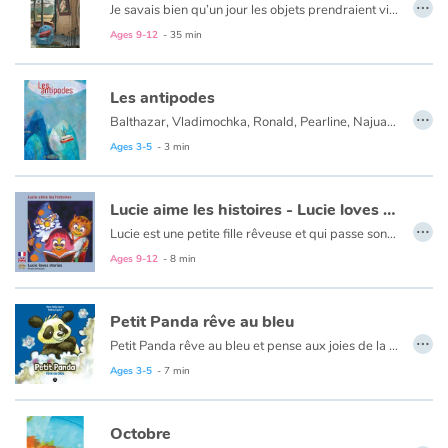
…
Je savais bien qu’un jour les objets prendraient vie. Ils l’ont fait et n’ont pas demandé notre avis...
Ages 9-12
- 35 min
Les antipodes
…
Balthazar, Vladimochka, Ronald, Pearline, Najuat, Mitsuko et Ryad vivent dans les quatre coins du monde, « aux antipodes » les uns des autres. Ils ne se connaissent pas. Pourtant le lecteur, lui, à travers les images et le texte qui lui présentent leurs portraits, découvre leur existence, leur visage, leur caractère, et voit à quel point ils sont différents, même opposés, dans leurs goûts, leurs intérêts, leurs sensibilités. À partir de là, il peut imaginer toutes les rencontres, toutes les aventures possibles.
Ages 3-5
- 3 min
Lucie aime les histoires - Lucie loves stories
…
Lucie est une petite fille rêveuse et qui passe son temps à lire. Sitôt qu'elle a ouvert un livre, la voilà qui se projette dans des histoires abracadabrantes dont elle devient l'héroïne.
Le texte est en français et en anglais.
Ages 9-12
- 8 min
Petit Panda rêve au bleu
…
Petit Panda rêve au bleu et pense aux joies de la mer...
Ce livre est aussi disponible en anglais :
Little Panda dreams of blue
Ages 3-5
- 7 min
Octobre