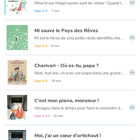
…
Mina et ses Magicrayons sont de retour ! Quand la petite fille dessine, tout peut arriver, tout prend vie. Par exemple, un chien. Mais pas n’importe quel chien : un petit toutou qui veut devenir le roi des Animaux. Pas facile quand on est un chien frisé qui ressemble à un mouton tout doux. Heureusement, Mina a ses 3 outils secrets, bien cachés dans sa pochette. Grâce à eux, elle peut transformer son nouvel ami au mauvais caractère en lion, en ours… ou en tout ce qu’elle veut !
Ages 3-5
- 7 min
Mi sauve le Pays des Rêves
…
Mi est le héros de cinq petits récits identifiés chacun par une couleur (bleu, vert, rouge, jaune, et rose) et émaillés de situations pleines de poésie. Des histoires courtes pour les tout-petits, animées de dessins en noir et blanc au trait original, qui nous plongent dans un univers onirique et singulier.
Ages 6-8
- 6 min
Charivari - Où es-tu, papa ?
…
Abel, huit ans, vit avec son papa dans une grande ville qui ressemble à un escargot. Dans son quartier, il a ses repères favoris : l’épicerie et la petite cantine. La famille qui entoure Abel rend son enfance heureuse et douce. Les weekends avec sa marraine Manue et les vacances d’été avec Mamichat se transforment en refuge. Il y est à l’abri de l’âge adulte. Abel voudrait aussi que son papa retrouve son esprit d’enfant pour éviter que le travail, les responsabilités et les tâches du quotidien ne deviennent les écueils qui le feraient sombrer dans la grisaille.
Ages 6-8
- 19 min
C'est mon piano, monsieur !
…
Voyagez dans le temps pour faire la rencontre de Wolfgang Amadeus Mozart en suivant Minime, une charmante petite souris qui raffole du fromage et de la musique ! Sur le quai d’un port, il fait un froid de canard lorsque débarque un garçon arborant une perruque blanche et vêtu d’un habit de velours rouge. Avec les membres de sa famille, il vient donner un concert dans une ville étrangère. À la surprise du douanier mécontent et des dockers à la mine renfrognée, le jeune musicien sort son violon d’un étui et se met à jouer, accompagné de sa sœur au piano. Le froid, la fatigue et la mauvaise humeur disparaissent comme par enchantement grâce à ce gamin qui illuminera de sa musique cette grise journée glaciale !
Ages 9-12
- 10 min
Moi, j'ai un cœur d'artichaut !