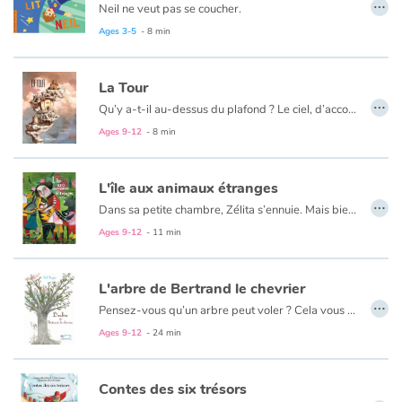
…
Neil ne veut pas se coucher.
Il enfile sa combinaison spatiale et nous emmène dans sa fusée à la conquête de l’espace… — 5, 4, 3, 2, 1, DÉCOLLAGE !
Ages 3-5
- 8 min
La Tour
…
Qu’y a-t-il au-dessus du plafond ? Le ciel, d’accord, mais plus haut, encore plus haut, derrière, qu’est-ce qu’il y a ? Depuis la nuit des temps, les hommes se posent cette question, qui peut bien se cacher derrière : le dieu des vents, un diable boiteux, la reine de la nuit, le maître du temps ? Alors ils ont décidé de bâtir une tour, une tour immense pour grimper haut, toujours plus haut, au-dessus des oiseaux, au-dessus des nuages, pour voir, pour savoir… Mais qu’ont-ils vu ?
Ages 9-12
- 8 min
L'île aux animaux étranges
…
Dans sa petite chambre, Zélita s’ennuie. Mais bientôt, un oiseau blanc donne des coups de bec à la fenêtre et la sort de ses rêveries...
Ages 9-12
- 11 min
L'arbre de Bertrand le chevrier
…
Pensez-vous qu’un arbre peut voler ? Cela vous paraît-il fou ? Pourtant, c’est bel et bien l’incroyable histoire d’un arbre qui voulait rejoindre les étoiles. Alors qu’il était parti à la recherche d’une chèvre égarée, Bertrand assiste à l’étrange spectacle d’un arbre prenant son envol tel un oiseau. Abasourdi par ce qu’il se passe sous ses yeux, il cherche à découvrir le secret de ce merveilleux mystère. Voyant l’arbre recouvert de fines paillettes d’argent, il s’interroge sur son origine. Est-il allé rejoindre les étoiles ? C’est peut-être ce que vous découvrirez en vous laissant emporter par cette histoire extraordinaire.
Ages 9-12
- 24 min
Contes des six trésors