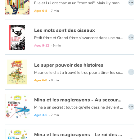
…
Elle et Lui ont chacun un "chez soi". Mais il y manque un je ne sais quoi. Alors ensemble, ils prennent la route. A chaque rencontre, une cabane qui en dit long sur son habitant : pour celle-là, dessus c’est dessous ; pour cette autre tout est fragile ; à côté, c’est plus baraqué ! Au fil de leur voyage, les deux amis se demandent comment ce serait "chez eux". Evidemment, tout est à construire. Mais déjà, ils ont chacun le demi-plan du royaume de leur rêve commun. Car, c’est sûr, ils s’aiment.
Ages 6-8
- 7 min
Les mots sont des oiseaux
…
Petit frère et Grand frère s’avancent dans une nature luxuriante vers la mer et vers Shu. Petit-frère aime tant les histoires que Shu raconte. Grand-frère, lui, aime surtout Shu. Les amoureux, c’est ennuyeux… Ils ne s’occupent que d’eux-mêmes ! Alors, pour s’accommoder de sa solitude, Petit-frère imagine des histoires qui l’emportent loin comme le feraient les oiseaux dans le ciel. Shu et Grand-frère ne savent pas ce qu’ils manquent quand un simple bout de bois suffit pour écrire sur le sable.
Petit frère nous donne envie de rêver à notre tour et de raconter nos propres histoires intérieures.
Ages 9-12
- 9 min
Le super pouvoir des histoires
…
Maurice le chat a trouvé le truc pour attirer les souris : leur lire de belles histoires. Les souris s’approchent et ensemble, on rit, on pleure, on s’émerveille, on a peur. Mais au moment de les croquer, le plan de Maurice ne se déroule pas comme prévu...
Ages 6-8
- 8 min
Mina et les magicrayons - Au secours, le loup !
…
Mina a un secret : tout ce qu’elle dessine devient vrai. Avec ses trois Magicrayons – un bleu, un jaune et un rouge –, cette infatigable dessinatrice crée tour à tour des nuages avec de drôles de formes, une immense forêt, un oisillon tout mignon (Zozio), ou même un GRRROS méchant loup qui a terrrriblement faim. Mais Mina a aussi une arme secrète : une GOMME, bien cachée dans sa pochette…
Ages 3-5
- 7 min
Mina et les magicrayons - Le roi des z'embêteurs