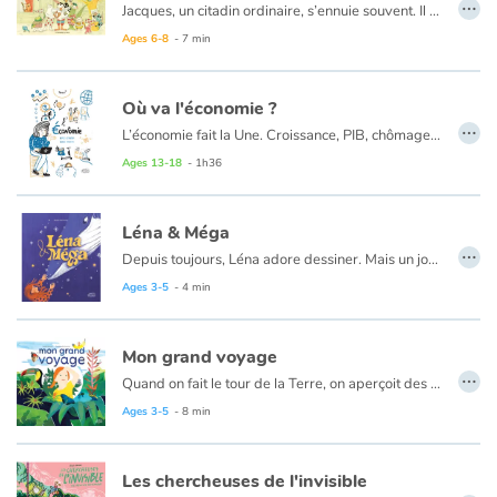
…
Jacques, un citadin ordinaire, s’ennuie souvent. Il passe la plupart de ses journées enfermé dans sa maison où il ne fait pas grand-chose, à part dormir sur son canapé. Pourtant, la nuit, Jacques rêve d’aventures trépidantes : son vœu le plus cher serait de devenir un super-héros ! Mais, celui-ci est loin de se douter que, dehors, un événement exceptionnel se prépare et anime toute la ville : une visite royale ! Surtout, gare aux voleurs qui rôdent…
Ages 6-8
- 7 min
Où va l'économie ?
…
L’économie fait la Une. Croissance, PIB, chômage, mondialisation.... Derrière ces mots se trouvent des réalités très concrètes avec des conséquences directes sur nos vies. Comprendre le fonctionnement de l’économie, se poser des questions sur la croissance (est-elle nécessaire ?), la consommation (ai-je besoin de tout acheter ?), le travail (quel métier ferai-je plus tard ?), les impacts
Ages 13-18
- 1h36
Léna & Méga
…
Depuis toujours, Léna adore dessiner. Mais un jour, elle regarde l'un de ses dessins d'un mauvais œil et perd confiance en elle. Comparé à d'autres, elle le trouve bien trop enfantin ! Déçue, elle déchire son dessin et s'en va se coucher.
Ages 3-5
- 4 min
Mon grand voyage
…
Quand on fait le tour de la Terre, on aperçoit des animaux, des insectes, des plantes... Avec les roches, l’eau et l’air, tout ce petit monde s’organise et façonne des tableaux vivants, tous différents. Pour faire sérieux, on les appelle des écosystèmes. Point de départ : la forêt tempérée ! Puis nous plongeons dans la rivière pour émerger, loin loin loin... sur une plage de sable fin. L’excursion continue avec la barrière de corail, la forêt tropicale, la savane... Vient le temps des déserts : beige et chaud pour le Sahara, blanc et froid pour la banquise. Et enfin, l’aventure se termine dans notre propre corps, qui abrite nos gentilles bactéries !
Ages 3-5
- 8 min
Les chercheuses de l'invisible