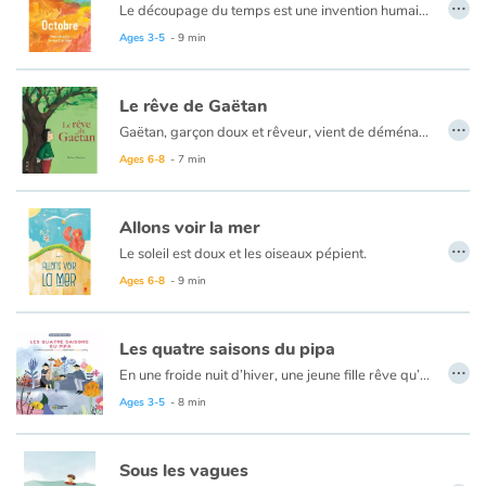
…
Le découpage du temps est une invention humaine. Insaisissable et fuyant, le temps semble devenir un "objet réel" lorsqu’il devient secondes, minutes, mois, années. Présenté sous forme de personnage, comme ici le mois d’octobre, tout à coup le temps nous apparaît sous les traits familiers de nos semblables et de nous-mêmes : il est donc fait de la même matière que nous ! Il a sa vie, ses activités, ses habitudes, ses goûts. Et surtout, il arrange le monde en fonction des rythmes saisonniers, des lois supérieures de la nature. Le lecteur de cet album découvre ainsi à travers la personnification du temps que celui-ci n’est pas seulement une "dimension" dans laquelle la vie se déroule d’un bout à l’autre, comme dans une pièce de théâtre, mais qu’il nous appartient en propre, qu’il est une composante de notre être au même titre que les cellules de notre corps. Montré en action parmi nous et à notre image, Octobre est notre frère (ça pourrait être aussi Janvier ou Juillet), et comme lui nous sommes le temps. C’est mieux, beaucoup mieux que d’avoir l’illusion de maîtriser le temps.
Ages 3-5
- 9 min
Le rêve de Gaëtan
…
Gaëtan, garçon doux et rêveur, vient de déménager dans un petit village de montagne. Un majestueux châtaignier, devient son terrain de jeu. Un jour qu’il s’endort dans l’arbre, un personnage étrange, entouré de petits esprits lui conte comment les rêves deviennent des fruits : les châtaignes. Et comment les plus beaux d’entre les rêves doivent être plantés pour devenir de magnifiques châtaigniers.
Ages 6-8
- 7 min
Allons voir la mer
…
Le soleil est doux et les oiseaux pépient.
Un enfant, de dos, dessine à sa table de travail. Près de là, Petite souris savoure ce bon moment. Son ami Ourson songe à la mer si belle. Pourquoi ne pas y aller ? Quelle bonne idée ! On ne sait pas comment faire ? Ça ne fait rien, il y aura toujours une solution ! Plus tard, les parents de l’enfant le découvrent assoupi à sa table. Autour de lui, une souris et un ours en peluche et le dessin de la mer qu’il a fait.
Ages 6-8
- 9 min
Les quatre saisons du pipa
…
En une froide nuit d’hiver, une jeune fille rêve qu’elle rend visite à son grand-père en Chine, plus précisément à Kunming, une ville magique que l’on surnomme « ville du printemps éternel ». Derrière sa fenêtre, des rafales de vent font valser la neige, alors que le doux son du pipa, joué par sa mère dans le salon, l’enveloppe comme une couverture réconfortante.
Ages 3-5
- 8 min
Sous les vagues