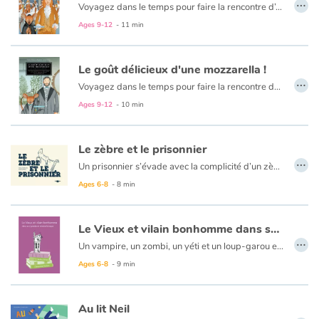
…
Voyagez dans le temps pour faire la rencontre d’Antonio Vivaldi en suivant Minime, une charmante petite souris qui raffole du fromage et de la musique ! C’est certainement le jour le plus froid de l’hiver pour se promener dans les rues de Venise à la recherche de l’orphelinat où dort la petite Ambrosina. Elle vient de perdre une dent de lait et espère retrouver au réveil une pièce de monnaie sous son oreiller. Dans ce vieux bâtiment qui abrite aussi une école de musique, la mission est dangereuse et Minime doit redoubler de prudence pour éviter un chat toujours à la recherche de son prochain repas. Heureusement, le matou est mélomane lui aussi !
Ages 9-12
- 11 min
Le goût délicieux d'une mozzarella !
…
Voyagez dans le temps pour faire la rencontre de Piotr Ilitch Tchaïkovsky en suivant Minime, une charmante petite souris qui raffole du fromage et de la musique ! Sasha et Bobik attendent impatiemment l’arrivée de leur oncle préféré qui vient les rejoindre pour les vacances. Ce musicien de grand talent n’est pas comme les autres grandes personnes : à chaque visite, il leur apporte des cadeaux et semble avoir tout le temps du monde pour eux. Pourtant, cette fois, les enfants auront du mal à cacher leur déception en recevant un simple cahier de musique. Comment pouvaient-ils savoir que les nouveaux morceaux créés pour eux feraient un jour le bonheur des enfants dans le monde entier ?
Ages 9-12
- 10 min
Le zèbre et le prisonnier
…
Un prisonnier s’évade avec la complicité d’un zèbre. Et ils s’enfuient dans un monde surréaliste où un brin d’herbe peut se transformer en oiseau, et les oiseaux en notes de musique… À la découverte de la liberté, ils vont se réinventer dans cet univers où tout est imprévu, magique et surtout possible : celui du dessin.
Une petite perle d’humour et de poésie, un concentré d’inventivité sur le thème de la liberté.
Ages 6-8
- 8 min
Le Vieux et vilain bonhomme dans sa si grande et sinistre bicoque
…
Un vampire, un zombi, un yéti et un loup-garou essaient de tenir compagnie à un vieux et vilain bonhomme, un écrivain dont l’inspiration s’est perdue à travers les années et les lames de son plancher. Pourtant, là, au-dessus de l’escalier, flotte un petit fantôme qui peut réveiller même les âmes les plus asséchées !
Ages 6-8
- 9 min
Au lit Neil