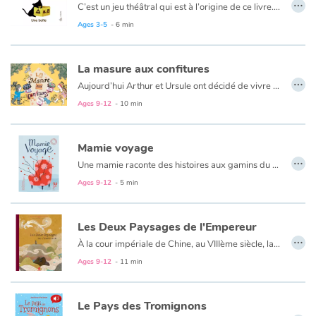
…
C’est un jeu théâtral qui est à l’origine de ce livre. Mais plus que le jeu, c’est une invitation à l’acquisition langagière loin du traditionnel imagier. Cela convoque le sens. Véritable outil d’apprentissage de la langue, l’ouverture se fait vers l’anglais et au-delà.
Ages 3-5
- 6 min
Catalogue anglais
La masure aux confitures
…
Aujourd’hui Arthur et Ursule ont décidé de vivre une grande aventure. En forêt, ils trouveront une masure en pleine déconfiture.
Contraste +
Ages 9-12
- 10 min
Help
Mamie voyage
…
Home
Une mamie raconte des histoires aux gamins du quartier, mais un jour, elle n’est pas là.
Ages 9-12
- 5 min
Family
Les Deux Paysages de l'Empereur
Schools
…
À la cour impériale de Chine, au VIIIème siècle, la princesse Lan ("Brume de montagne") s'ennuie du Sichuan, sa province natale. Le rouge disparaît de ses joues. L'empereur ne se résigne pas à voir celle qu'il aime s'étioler. Il commande à deux peintres très fameux deux fresques représentant les fabuleux paysages du Sichuan, pays des nuages. Les deux peintres, maître Li et maître Wu, l’un minutieux, l’autre spontané, ont trois mois pour honorer la prestigieuse commande. Chacun y va de son art. Parviendront-ils au merveilleux ?
Ages 9-12
- 11 min
Libraries
Videos & Tutorials
Le Pays des Tromignons