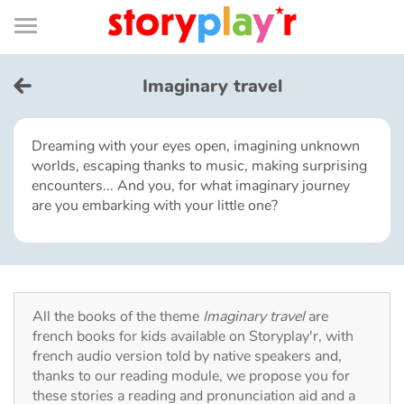
Connexion
Menu
Contenu
Recherche
Bibliothèque
Bas
de
page
Menu
➜
FR
Imaginary travel
Log in
Dreaming with your eyes open, imagining unknown
worlds, escaping thanks to music, making surprising
Try for free
encounters... And you, for what imaginary journey
are you embarking with your little one?
Library
Awards
All the books of the theme
Imaginary travel
are
Home
french books for kids available on Storyplay'r, with
french audio version told by native speakers and,
Tales and classics in french
thanks to our reading module, we propose you for
these stories a reading and pronunciation aid and a