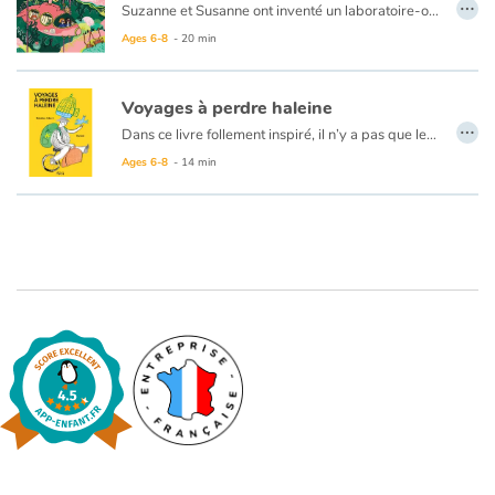
…
Suzanne et Susanne ont inventé un laboratoire-observatoire secret : le Club de l’Invizible. Leur prochaine mission ? Explorer la terre de la Terre, c’est-à-dire l’endroit le plus secret et le plus invisible de la planète. Plongées dans le monde très sérieux et très farfelu des intra-terrestres, Suzanne et Susanne vont découvrir une troupe de minianimaux aux super-pouvoirs étonnants et assister au plus magique des spectacles.
Ages 6-8
- 20 min
Voyages à perdre haleine
…
Dans ce livre follement inspiré, il n’y a pas que les humains et les animaux qui partent en voyage. Les objets font de même, et les maisons, et les arbres, et les saisons ! Tout se déplace pour l’enchantement du lecteur. Car rien n’est impossible avec la poésie et l’imaginaire débridé de Béatrice Libert, son humour et sa tendresse. Kotimi témoigne magnifiquement de chaque poème. Quelle invention dans ses images qui captent d’un trait l’essence des mots, les prolongent et les transcendent. Son crayonné franc et ses jeux de matières invitent eux aussi les enfants à voyager. À la fin de ce beau recueil, on se sent tous pousser des ailes !
Ages 6-8
- 14 min