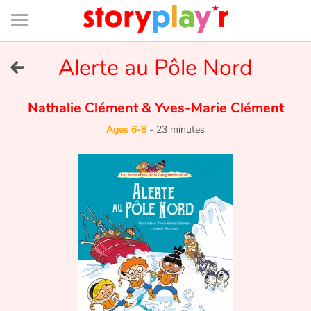
Connexion
Menu
Contenu
Recherche
Bibliothèque
Bas
de
page
Menu
➜
Alerte au Pôle Nord
FR
Log in
Nathalie Clément
&
Yves-Marie Clément
Ages 6-8
-
23 minutes
Try for free
Library
Awards
Home
Tales and classics in french