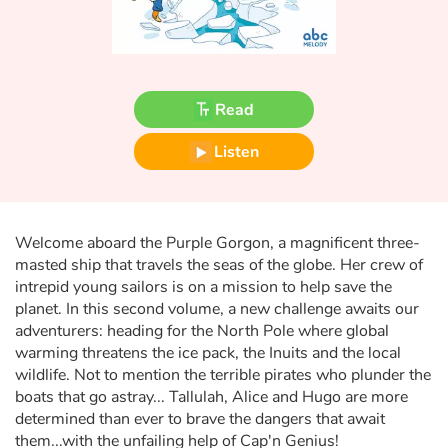
Fable, myth, literature and poetry
Princesses and princes, kings, queens and dragons
Ogres, monsters and witches
Read
Listen
Heroines and Heroes
Ecology, nature, seasons
Welcome aboard the Purple Gorgon, a magnificent three-
The animals
masted ship that travels the seas of the globe. Her crew of
intrepid young sailors is on a mission to help save the
Travel, epic, investigation, adventure
planet. In this second volume, a new challenge awaits our
adventurers: heading for the North Pole where global
warming threatens the ice pack, the Inuits and the local
Around the world
wildlife. Not to mention the terrible pirates who plunder the
boats that go astray... Tallulah, Alice and Hugo are more
Learning
determined than ever to brave the dangers that await
them...with the unfailing help of Cap'n Genius!