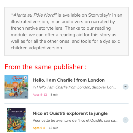
Arts, space, activities
"Alerte au Pôle Nord"
is available on Storyplay'r in an
Documentaries
illustrated version, in an audio version narrated by
french native storytellers. Thanks to our reading
With the family
module, we can offer a reading aid for this story as
well as for all the other ones, and tools for a dyslexic
Daily life and hobbies
children adapted version.
At school
From the same publisher :
Festivals and events
Hello, I am Charlie ! from London
…
In
Hello, I am Charlie from London
, discover London with Charlie, an eight-year-old English boy. Meet his family and friends, visit his school and his city with Big Ben, double-decker buses, Buckingham Palace...
Love and friendship
Ages 9-12
- 8 min
Social issues
Nico et Ouistiti explorent la jungle
Emotions and feelings
…
Pour cette 5e aventure de Nico et Ouistiti, cap sur la jungle ! À bord de leur magnifique barque à tête de lion tout juste terminée, nos deux intrépides explorateurs partent au Pays des Masques où, selon le cousin de Ouistiti, se prépare une grande fête. Mais dès leur arrivée dans la jungle, ils sont emmenés par un groupe d’hommes masqués et présentés au Grand Sorcier qui leur confie une mission, croyant avoir affaire à deux sorciers plus grands que lui : retrouver le Masque qui apporte la Pluie, tout juste volé par une terrible sorcière. Ni une ni deux, Nico et Ouistiti répondent présent même s’ils ont un peu la trouille…mais la grande fête aura bien lieu si toutefois ils rapportent le précieux sésame !
Ages 6-8
- 13 min
Formats and illustrations