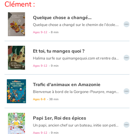
Clément :
Quelque chose a changé...
…
Quelque chose a changé sur le chemin de l’école. Place de la République, la statue de Voltaire s’est envolée ! Et place de la Liberté, celle d’Aimé Césaire est bel et bien déboulonnée ! Il n’en reste que les socles de granit. Une élève interroge son enseignant suite à un changement de gouvernement...
Ages 9-12
- 8 min
Et toi, tu manges quoi ?
…
Halima surfe sur quimangequoi.com et rentre dans une machine à remonter le temps...
Ages 9-12
- 9 min
Trafic d'animaux en Amazonie
…
Bienvenue à bord de la Gorgone-Pourpre, magnifique trois-mâts qui parcourt les mers du globe. Son équipage de jeunes marins intrépides part en mission pour aider à la sauvegarde de la planète. Premier défi pour nos aventuriers : cap sur la grande forêt amazonienne où sévit un trafic d’animaux qui met en danger des colonies entières de petits singes. Tallulah, Alice et Hugo sont bien déterminés à en découdre avec les impitoyables contrebandiers... avec l’aide indéfectible de Cap’tain Génial !
Ages 6-8
- 38 min
Papi 1er, Roi des épices
…
Un papi, ancien chef sur un bateau, initie son petit-fils à la cuisine.
Mon papi est un chef cuisinier mille étoiles! Car avant d'être vieux, Papi Camille était «Maître­Coq». Ça ne veut pas dire qu'il vivait dans une basse­-cour, mais qu'il était «chef cuisinier à bord d'un bateau».
Ages 9-12
- 9 min