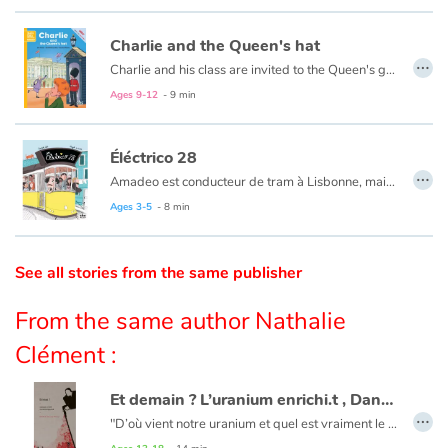
Catalogue anglais
Charlie and the Queen's hat
…
Charlie and his class are invited to the Queen's garden party. Everyone dresses up and a bus takes them to Buckingham Palace. The Queen nally arrives, but the wind blows her hat away! A crazy search begins...
Charlie et sa classe sont invités à la Garden Party de la Reine ! Chacun soigne sa tenue et la classe est accueillie avec les honneurs. Mais à cause d’une bourrasque de vent, le chapeau de la Reine s’envole, quelle catastrophe ! La course au chapeau commence…
Ages 9-12
- 9 min
Contraste +
Éléctrico 28
…
Amadeo est conducteur de tram à Lisbonne, mais pas un conducteur de tram comme les autres. Dans son Éléctrico 28, c’est le grand bonheur : les gens tombent tous amoureux grâce à sa panoplie de manœuvres habiles et amusantes. Tous ? Sauf Amadeo lui-même, qui a pourtant un cœur grand comme ça… Au bout de sa course, le conducteur de ce tramway emblématique de la capitale portugaise trouvera-t-il sa dulcinée ?
Help
Ages 3-5
- 8 min
Home
See all stories from the same publisher
Family
From the same author Nathalie
Schools
Clément :
Libraries
Et demain ? L’uranium enrichi.t , Dans le froid qui mord
…
"D’où vient notre uranium et quel est vraiment le prix environnemental, social et sanitaire de son extraction? Pourquoi de nombreux Africains quittent aujourd'hui leurs terres ancestrales pour rejoindre l’Europe ?
Videos & Tutorials