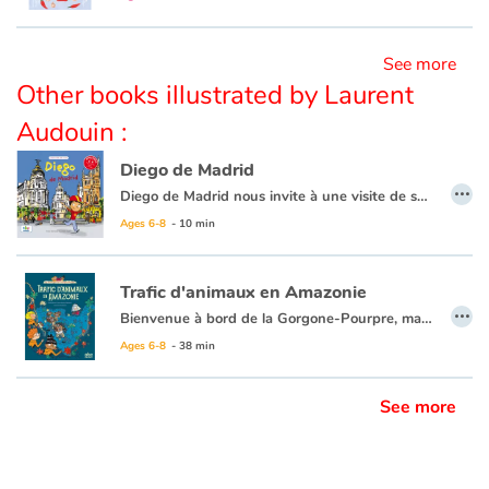
See more
Other books illustrated by Laurent
Audouin :
Diego de Madrid
…
Diego de Madrid nous invite à une visite de sa ville et nous fait découvrir son petit monde de façon ludique et originale : son quartier, sa famille, ses copains, son école, le parc du Retiro, le stade Santiago Bernabeu, les délicieuses tapas dans les bars, les vacances à Barcelone…
Ages 6-8
- 10 min
Trafic d'animaux en Amazonie
…
Bienvenue à bord de la Gorgone-Pourpre, magnifique trois-mâts qui parcourt les mers du globe. Son équipage de jeunes marins intrépides part en mission pour aider à la sauvegarde de la planète. Premier défi pour nos aventuriers : cap sur la grande forêt amazonienne où sévit un trafic d’animaux qui met en danger des colonies entières de petits singes. Tallulah, Alice et Hugo sont bien déterminés à en découdre avec les impitoyables contrebandiers... avec l’aide indéfectible de Cap’tain Génial !
Ages 6-8
- 38 min
See more