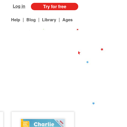
Log in
Try for free
|
|
|
Help
Blog
Library
Ages