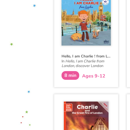
Hello, I am Charlie ! from London
In
Hello, I am Charlie from
London
, discover London
with Charlie, an eight-year-
8 min
old English boy. Meet his
Ages 9-12
family and friends, visit his
school and his city with Big
Ben, double-decker buses,
Buckingham Palace...