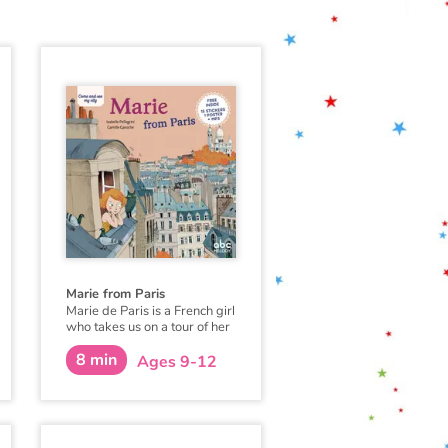
Marie from Paris
Marie de Paris is a French girl
who takes us on a tour of her
city and introduces us to her
8 min
little world in a playful and
Ages 9-12
original way: her house, her
family, her friends, her school,
the boat-flies, Montmartre,
the garden of Luxembourg...