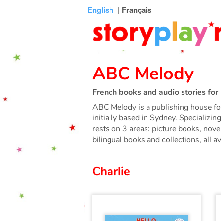
Connexion
Menu
Contenu
Recherche
Bibliothèque
Bas
English
| Français
de
page
ABC Melody
French books and audio stories for 
ABC Melody is a publishing house fo
initially based in Sydney. Specializi
rests on 3 areas: picture books, nov
bilingual books and collections, all av
Charlie