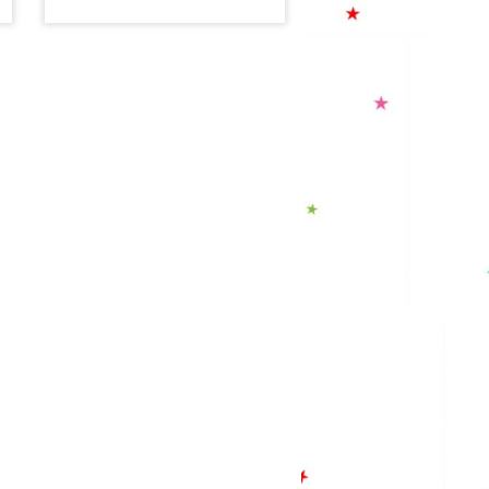
sur la glace… Ça tombe bien
car leur prochaine expédition,
c’est le Pôle Nord ! Au
programme, une nuit dans un
igloo, le beau spectacle des
aurores boréales, une
rencontre avec des ours et
des renards polaires, des
lapins tout blancs, un petit
Inuit et un vieux morse
savant. Sans oublier des
pingouins-sculpteurs sur
glace qui sont bien à la peine
car la banquise se met à
fondre… une nouvelle mission
pour nos deux explorateurs !