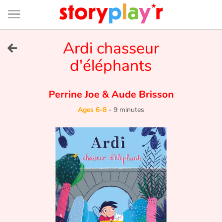
Connexion
Menu
Contenu
Recherche
Bibliothèque
Bas
de
page
Menu
➜
Ardi chasseur
FR
d'éléphants
Log in
Perrine Joe
&
Aude Brisson
Try for free
Ages 6-8
-
9 minutes
Library
Awards
Home
Tales and classics in french