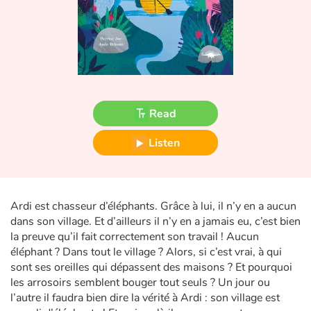
Fable, myth, literature and poetry
Princesses and princes, kings, queens and dragons
Ogres, monsters and witches
Heroines and Heroes
Read
Listen
Ecology, nature, seasons
The animals
Ardi est chasseur d’éléphants. Grâce à lui, il n’y en a aucun
Travel, epic, investigation, adventure
dans son village. Et d’ailleurs il n’y en a jamais eu, c’est bien
la preuve qu’il fait correctement son travail ! Aucun
Around the world
éléphant ? Dans tout le village ? Alors, si c’est vrai, à qui
sont ses oreilles qui dépassent des maisons ? Et pourquoi
Learning
les arrosoirs semblent bouger tout seuls ? Un jour ou
l’autre il faudra bien dire la vérité à Ardi : son village est