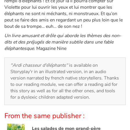
rempli d’éléphants ! Et ce jour là il pourra compter sur
Arts, space, activities
Violette pour lui ouvrir les yeux et lui montrer que les
éléphants ne sont ni méchants, ni monstrueux. Et qu’on
Documentaries
peut se faire des amis en regardant un peu plus loin que le
bout de sa trompe… euh… de son nez !
With the family
Un livre amusant et drôle qui aborde les thèmes des non-
dits et des préjugés de manière subtile dans une fable
Daily life and hobbies
éléphantesque.
Magazine Nine
At school
"Ardi chasseur d'éléphants"
is available on
Storyplay'r in an illustrated version, in an audio
Festivals and events
version narrated by french native storytellers. Thanks
to our reading module, we can offer a reading aid for
Love and friendship
this story as well as for all the other ones, and tools
for a dyslexic children adapted version.
Social issues
From the same publisher :
Emotions and feelings
Les salades de mon grand-père
Formats and illustrations