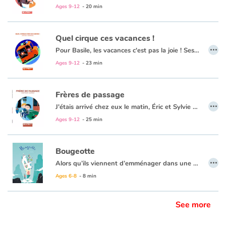
Ages 9-12
- 20 min
Quel cirque ces vacances !
…
Pour Basile, les vacances c'est pas la joie ! Ses parents ne partent pas avec lui et ils ont toujours des idées redoutables. Cette année, c'est un stage de cirque au milieu de Nulle-Part recommandé par tante Anna. Basile n'a aucune envie de faire le clown, ni du trapèze et encore moins du cheval. En plus, le seul autre enfant est une fille ! Pourtant, il faut préparer le spectacle et chacun va devoir trouver sa place dans la troupe du cirque Ravioli.
Ages 9-12
- 23 min
Frères de passage
…
J'étais arrivé chez eux le matin, Éric et Sylvie voulaient faire une photo. Parce qu'il ne fallait pas qu'on oublie ce moment. Et la photo, on la mettrait sur le frigo. Ils étaient tout souriants, leur nom leur allait comme un gant famille d'accueil. Leur fils, Antoine, s'est vite éclipsé avant la photo. Il m'en voulait d'être là, chez lui. Mais je ne lui voulais aucun mal, moi.
Ages 9-12
- 25 min
Bougeotte
…
Alors qu’ils viennent d’emménager dans une nouvelle maison, Basile et son père font une découverte extraordinaire : leur maison déménage tous les jours !
Grâce à elle, ils découvrent tous les matins un nouveau paysage : le désert, des gratte-ciels, un vieux volcan, des plages sauvages, un lac rempli de pélicans… Quand elle finit par s’attarder dans un banal petit village l’aventure semble se terminer, alors qu’elle ne fait que commencer !
Ages 6-8
- 8 min
See more