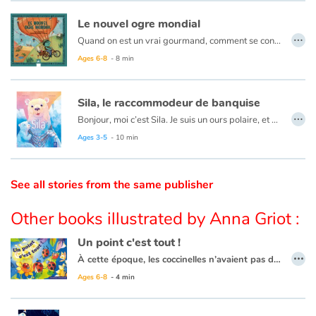
Le nouvel ogre mondial
Catalogue anglais
…
Quand on est un vrai gourmand, comment se contenter d'un seul enfant par an ? Quittant ses parents, le petit ogre s'envole à l'assaut du monde et de ses habitants. Un tour du monde des petits enfants qui se termine bien, évidemment.
Ages 6-8
- 8 min
Contraste +
Sila, le raccommodeur de banquise
…
Bonjour, moi c’est Sila. Je suis un ours polaire, et mon métier c’est de raccommoder la banquise. Malheureusement, mes amis et moi, nous sommes les seuls à nous préoccuper des bobos du glacier liés au réchauffement...
Help
Ages 3-5
- 10 min
Home
See all stories from the same publisher
Family
Other books illustrated by Anna Griot :
Schools
Un point c'est tout !
…
À cette époque, les coccinelles n’avaient pas de points sur leurs ailes : elles ressemblaient à des groseilles.
Libraries
Or, le repas préféré de Gobtout, ce sont les groseilles.
Ages 6-8
- 4 min
Vite, il faut trouver une solution pour échapper à Gobtout !
Videos & Tutorials
C’est parti pour une farandole de déguisements, plus loufoques les uns que les autres.