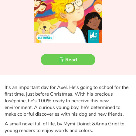
Fable, myth, literature and poetry
Princesses and princes, kings, queens and dragons
Ogres, monsters and witches
Heroines and Heroes
Read
Ecology, nature, seasons
The animals
It's an important day for Axel. He's going to school for the
Travel, epic, investigation, adventure
first time, just before Christmas. With his precious
Joséphine, he's 100% ready to perceive this new
environment. A curious young boy, he's determined to
Around the world
make colorful discoveries with his dog and new friends.
Learning
A small novel full of life, by Mymi Doinet &Anna Griot to
young readers to enjoy words and colors.