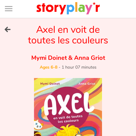
Connexion
Menu
Contenu
Recherche
Bibliothèque
Bas
de
page
Menu
➜
Axel en voit de
FR
toutes les couleurs
Log in
Mymi Doinet
&
Anna Griot
Try for free
Ages 6-8
-
1 hour 07 minutes
Library
Awards
Home
Tales and classics in french