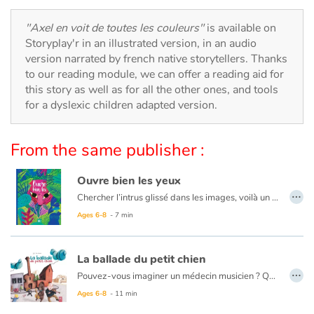
Arts, space, activities
"Axel en voit de toutes les couleurs"
is available on
Documentaries
Storyplay'r in an illustrated version, in an audio
version narrated by french native storytellers. Thanks
With the family
to our reading module, we can offer a reading aid for
this story as well as for all the other ones, and tools
for a dyslexic children adapted version.
Daily life and hobbies
At school
From the same publisher :
Festivals and events
Ouvre bien les yeux
…
Chercher l’intrus glissé dans les images, voilà un nouveau jeu à dévorer ! À l’enfant de deviner grâce aux indices qui n’a pas sa place dans le tableau. Observation et réflexion se mêlent dans un livre-jeu qui commence dès la couverture de l’album. Un « cherche et trouve » aux illustrations colorées et tendance pour sensibiliser l’enfant à la préservation de l’environnement.
Love and friendship
Ages 6-8
- 7 min
Social issues
La ballade du petit chien
…
Emotions and feelings
Pouvez-vous imaginer un médecin musicien ? Quelques notes de musiques, finie la grippe ! Quelques accords au piano, envolé le mal de dos ! Et pour les cas les plus graves, le violon fait son ouvrage. Un rêve, une utopie ? Non, voici le Docteur Bellenote, et son chien Ré-Mi, qui soignent tous vos soucis.
Ages 6-8
- 11 min
Formats and illustrations