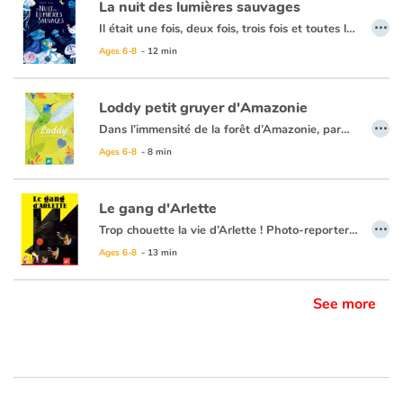
La nuit des lumières sauvages
…
Il était une fois, deux fois, trois fois et toutes les autres nuits, l’Enfant, qui avait peur. Jusqu’à… cette nuit-là. En compagnie d’une chauve-souris philosophe et d’une mystérieuse lynx, l’Enfant va devoir traverser la nuit. Un conte initiatique poétique dont on ressort grandi.
Blog
Note éditoriale : Le personnage principal n'est jamais genré dans cette histoire, sans que cela ne soit un sujet. Ainsi, chaque personne pourra imaginer ce qu'elle veut.
Ages 6-8
- 12 min
Learn french with Storyplay'r
Loddy petit gruyer d'Amazonie
…
Dans l’immensité de la forêt d’Amazonie, parmi les tapirs, les jaguars et bien d’autres animaux colorés, vit Loddy, un petit colibri bien futé. Mais, un jour surgissent les hommes et leurs bulldozers, détruisant tout sur leur passage. Le conseil des animaux doit organiser la riposte ! Grâce à quelle ruse la forêt sera-t-elle préservée ? Loddy a une idée…
French book lists for children
Ages 6-8
- 8 min
Reading for children
Le gang d'Arlette
…
Activities and workshops
Trop chouette la vie d’Arlette ! Photo-reporter de talent, Arlette la poule aime parcourir le monde et raconter ses péripéties autour d’un thé, à ses amis. Un jour, Pito tout affolé alerte l’assemblée : un gentil chien est en danger ! Aussitôt, Arlette et sa bande courent le sauver. En chemin, la compagnie découvre la face cachée de la condition animale : les poules emprisonnées, les oies gavées, les cochons entassés... Mais Arlette est une poule courageuse ! Avec son gang, elle fait régner la liberté !
Ce livre a obtenu le soutien du Centre National du Livre.
Ages 6-8
- 13 min
Dyslexia and reading disorders
See more