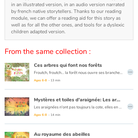
Arts, space, activities
in an illustrated version, in an audio version narrated
by french native storytellers. Thanks to our reading
Documentaries
module, we can offer a reading aid for this story as
well as for all the other ones, and tools for a dyslexic
With the family
children adapted version.
Daily life and hobbies
From the same collection :
At school
Ces arbres qui font nos forêts
…
Froutch, froutch… la forêt nous ouvre ses branches ! Comme au cours d'une promenade, cet album invite à prendre son temps, à observer tout ce qui se passe autour de nous. Dans la forêt, qu'elle soit tropicale, humide ou encore tempérée, la vie fourmille : il y a tant à découvrir !
Festivals and events
En plongeant au cœur des forêts, le lecteur découvrira la diversité des milieux forestiers à travers le monde, comment les arbres jouent un rôle de climatiseur pour l'atmosphère et prendra conscience de son fragile équilibre.
Ages 6-8
- 13 min
Love and friendship
Mystères et toiles d'araignée: Les aranéides
…
Social issues
Les araignées n'ont pas toujours la cote, elles en effraient plus d'un ! Et pourtant, on a beaucoup à apprendre de ces tisserandes de génie… Bien que les araignées sont dotées de huit pattes, on les prend souvent pour des insectes. Erreur ! Elles font partie de la famille des arachnides, aux côtés des scorpions et des acariens. Aujourd'hui, on compte près 50 000 espèces d'araignées dans le monde
Ages 6-8
- 14 min
Emotions and feelings
Au royaume des abeilles
Formats and illustrations