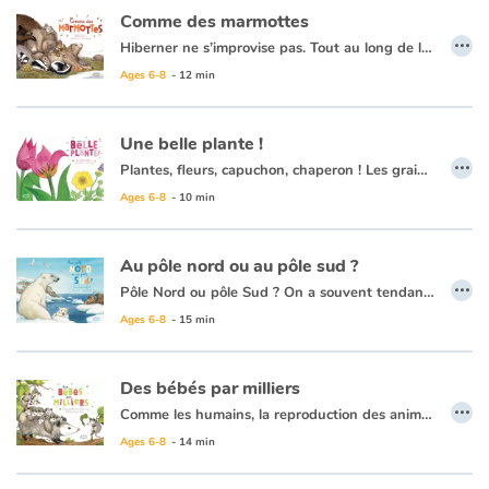
Comme des marmottes
…
Hiberner ne s’improvise pas. Tout au long de la belle saison, les animaux s’y préparent en mangeant beaucoup pour faire des réserves et en aménageant leur refuge.
Terrier, souche d’arbre évidée, interstices dans les rochers, vieille maison abandonnée..Les hibernants dorment d’un sommeil très particulier.
Ages 6-8
- 12 min
Leur coeur bat au ralenti, ils ne respirent presque plus,
ils deviennent tout froids.
Une belle plante !
…
La température du corps de la marmotte chute à 8 degrés.
Plantes, fleurs, capuchon, chaperon ! Les graines ont besoin de protection. Les fruits sont leur cocon. Lorsque le fruit est bien mûr, il s’écrase sur le sol. Le noyau ou la graine s’enfonce dans la terre et traverse la période de dormance.
Le hérisson peut rester une heure sans respirer...
Ages 6-8
- 10 min
Au pôle nord ou au pôle sud ?
…
Pôle Nord ou pôle Sud ? On a souvent tendance à les confondre. Tous les deux aux extrémités de la Terre, ils sont souvent couverts de glace et leurs noms sont assez similaires : Arctique et Antarctique !
Avec des records de froid, le pôle Sud est pratiquement inhabité. C'est dans les eaux antarctiques que la vie bat son plein !
Ages 6-8
- 15 min
Au contraire, le pôle Nord abrite de nombreuses espèces de plantes, d'animaux, d'insectes aussi bien sur terre que dans ses mers. Des humains ont même réussi à s'établir harmonieusement dans cette région glaciale !
Des bébés par milliers
…
Comme les humains, la reproduction des animaux commence toujours par la rencontre de deux cellules reproductives. Pour les mammifères, tout se passe dans le ventre de la femelle : la fécondation comme la gestation. Ce sont des vivipares ! Parfois la fécondation a lieu dans le ventre de la femelle, mais ensuite le fœtus grandit dans un œuf que la femelle a pondu. Ce sont des ovipares ! Et chez poissons, comment cela se passe-t-il ? La femelle produit des œufs mais ne les pond pas, tout se passe dans son corps ! Ce sont des ovovivipares !
Ages 6-8
- 14 min