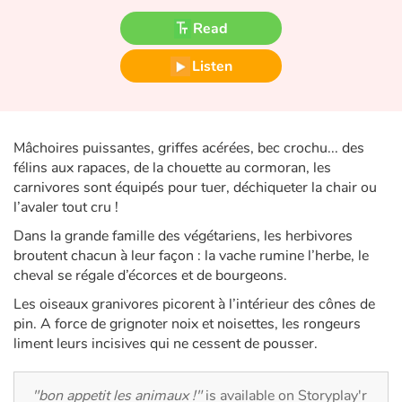
Fable, myth, literature and poetry
Read
Princesses and princes, kings, queens and dragons
Listen
Ogres, monsters and witches
Heroines and Heroes
Mâchoires puissantes, griffes acérées, bec crochu... des
félins aux rapaces, de la chouette au cormoran, les
Ecology, nature, seasons
carnivores sont équipés pour tuer, déchiqueter la chair ou
l’avaler tout cru !
The animals
Dans la grande famille des végétariens, les herbivores
broutent chacun à leur façon : la vache rumine l’herbe, le
Travel, epic, investigation, adventure
cheval se régale d’écorces et de bourgeons.
Les oiseaux granivores picorent à l’intérieur des cônes de
Around the world
pin. A force de grignoter noix et noisettes, les rongeurs
liment leurs incisives qui ne cessent de pousser.
Learning
"bon appetit les animaux !"
is available on Storyplay'r