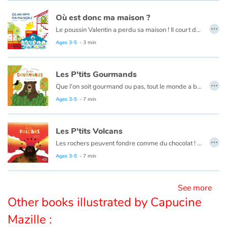
Où est donc ma maison ?
…
Blog
Le poussin Valentin a perdu sa maison ! Il court de-ci, de-là... Il interroge ses voisins...
Ages 3-5
- 3 min
Learn french with Storyplay'r
Les P'tits Gourmands
French book lists for children
…
Que l'on soit gourmand ou pas, tout le monde a besoin de se nourrir. Et nous avons chacun nos préférences, chez les animaux c'est pareil !
Ils se nourrissent selon leur besoin, leur envie, leur environnement… Chaque espèce suit son propre régime !
Ages 3-5
- 7 min
Reading for children
Activities and workshops
Les P'tits Volcans
…
Les rochers peuvent fondre comme du chocolat ! Pas dans nos casseroles, mais à des températures extrêmes sous l’écorce terrestre. Sous l’effet de la pression, elles remontent dans une cheminée et c’est l’éruption. Écoulement lent d’une lave épaisse ou explosion de fumées et cailloux, c’est une phénomène destructeur s’il se passe dans une zone habitée. Fort heureusement, certains volcans dorment tranquillement comme ceux de notre bonne vieille Auvergne...
Dyslexia and reading disorders
Un documentaire où poésie et humour se côtoient aisément et donnent un ensemble charmant.
Ages 3-5
- 7 min
See more
Other books illustrated by Capucine
Mazille :