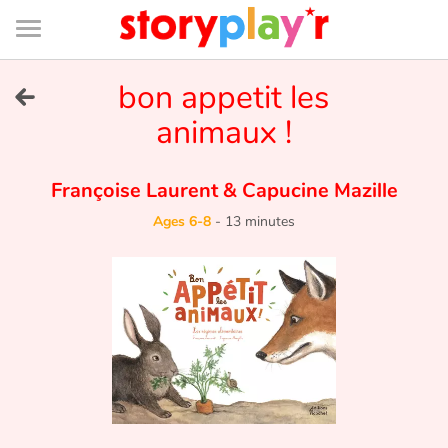
Connexion
Menu
Contenu
Recherche
Bibliothèque
Bas
de
page
Menu
➜
bon appetit les
FR
animaux !
Log in
Françoise Laurent
&
Capucine Mazille
Try for free
Ages 6-8
-
13 minutes
Library
Awards
Home
Tales and classics in french