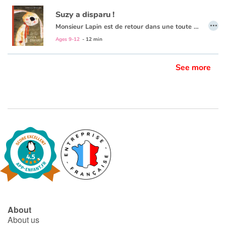
Suzy a disparu !
…
Monsieur Lapin est de retour dans une toute nouvelle aventure. Mais après s'être fait voler ses oreilles dans
Blog
Ages 9-12
- 12 min
Learn french with Storyplay'r
See more
French book lists for children
Reading for children
Activities and workshops
Dyslexia and reading disorders
About
About us