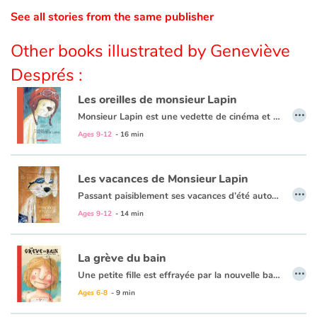
See all stories from the same publisher
Catalogue anglais
Other books illustrated by Geneviève
Després :
Contraste +
Les oreilles de monsieur Lapin
…
Monsieur Lapin est une vedette de cinéma et le gagnant de nombreux concours de beauté. Un matin en se regardant dans le miroir, il réalise que quelqu'un lui a volé ses oreilles. Privé de ces dernières, monsieur Lapin ressemble à... À quoi au juste ? Monsieur Lapin ne le sait pas. Il n'a jamais vu de lapin sans oreilles. Affolé, il court au poste de police pour raconter son histoire au commissaire Mastiff. Le policier constate que monsieur Lapin n'est pas le seul dans cette situation. Il y a également un coq à qui l'on a volé sa crête, un paon qui s'est retrouvé sans plumes du jour au lendemain et une chatte angora à qui l'on a dérobé sa superbe queue : ces trois animaux ont tous été récompensés dans des concours de beauté. Mais qui s'amuse à voler ces animaux ? Et pourquoi ? Voilà un mystère que monsieur Lapin (qui ne ressemble plus à un lapin) et le commissaire Mastiff ne tarderont pas à résoudre.
Help
Ages 9-12
- 16 min
Home
Les vacances de Monsieur Lapin
…
Passant paisiblement ses vacances d’été autour de la piscine du Grand-Hôtel en compagnie de Suzy et du commissaire Mastiff, monsieur Lapin et ses comparses doivent se remettre au travail lorsqu’une affaire de vols de maillots de bains éclate à l’hôtel. Plus d’une douzaine de clients ont été victime de vol. De jour en jour, le nombre de cambriolages augmente. Mais qui peut bien être responsable de ces délits ? Et surtout, est-ce que nos héros réussiront à retrouver tous les maillots avant la fin des vacances ?
Family
Les vacances de monsieur Lapin propose une enquête trépidante remplie de suspense et de maillots de bains colorés.
Ages 9-12
- 14 min
Schools
La grève du bain
…
Libraries
Une petite fille est effrayée par la nouvelle baignoire que ses parents ont achetée. Ce bain n'a plus rien à voir avec la vieille Agathe (c'est le nom qu'elle donnait à sa baignoire sur pattes). Il est énorme et rempli de boutons et d'options. Il y a même une fonction appelé remous pour que l'eau s'agite et fasse des vagues. En plus, cette nouvelle baignoire est super bruyante. Plus possible de se laver dans le calme. Non, c'est décidé, elle fera la grève... la grève du bain !
Ages 6-8
- 9 min
Videos & Tutorials