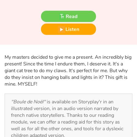
Fable, myth, literature and poetry
Read
Princesses and princes, kings, queens and dragons
Listen
Ogres, monsters and witches
Heroines and Heroes
My masters decided to give me a present. An incredibly big
Ecology, nature, seasons
present! Since the time I endure them, I deserve it. It's a
giant cat tree to do my claws. It's perfect for me. But why
do they insist on hanging balls and lights in it? This gift is
The animals
mine. MYSELF!
Travel, epic, investigation, adventure
"Boule de Noël"
is available on Storyplay'r in an
Around the world
illustrated version, in an audio version narrated by
french native storytellers. Thanks to our reading
module, we can offer a reading aid for this story as
Learning
well as for all the other ones, and tools for a dyslexic
children adapted version.