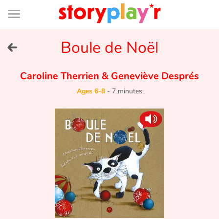
Connexion
Menu
Contenu
Recherche
Bibliothèque
Bas
de
page
Menu
➜
Boule de Noël
FR
Log in
Caroline Therrien
&
Geneviève Després
Ages 6-8
-
7 minutes
Try for free
Library
Awards
Home
Tales and classics in french