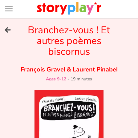
Connexion
Menu
Contenu
Recherche
Bibliothèque
Bas
de
page
Menu
➜
Branchez-vous ! Et
FR
autres poèmes
Log in
biscornus
Try for free
François Gravel
&
Laurent Pinabel
Library
Ages 9-12
-
19 minutes
Awards
Home
Tales and classics in french