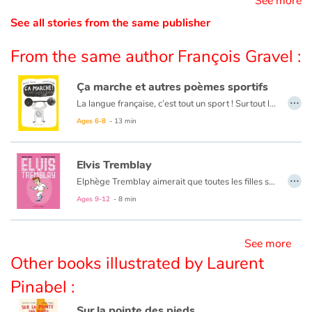
See more
See all stories from the same publisher
Blog
From the same author François Gravel :
Learn french with Storyplay'r
Ça marche et autres poèmes sportifs
…
La langue française, c’est tout un sport ! Surtout lorsqu’elle s’intéresse aux activités physiques de toutes sortes : boxe, hockey, tennis, course à pied... Voici 25 nouveaux poèmes pour maintenir vos méninges en grande forme !
French book lists for children
Ages 6-8
- 13 min
Reading for children
Le duo François Gravel et Laurent Pinabel offre aux lecteurs son troisième recueil de poésie humoristique. Cette fois-ci, le duo explore le thème des sports, de l’athlète au sportif de salon. Ce recueil fait preuve du même esprit décalé que
Elvis Tremblay
Activities and workshops
…
Elphège Tremblay aimerait que toutes les filles soient folles de lui, mais elles préfèrent de loin Elvis Presley !
Elphège décide alors d’imiter le King : ceinture dorée, souliers bleus et Cadillac rose… Appelez-le Elvis Tremblay !
Ages 9-12
- 8 min
Dyslexia and reading disorders
Mais jusqu’où ira-t-il pour trouver l’amour?
Il faut parfois être simplement soi-même pour que le véritable amour naisse.
See more
Un album à saveur de rock-and-roll qui nous permet de renouer avec l’humour décalé de François Gravel. Les illustrations rose bonbon nous replongent avec plaisir dans l’univers graphique des années 60.
Other books illustrated by Laurent
Pinabel :
Sur la pointe des pieds