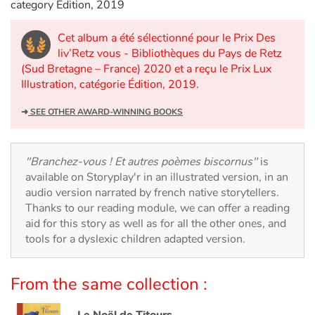
Arts, space, activities
category Edition, 2019
Documentaries
Cet album a été sélectionné pour le Prix Des
liv’Retz vous - Bibliothèques du Pays de Retz
(Sud Bretagne – France) 2020 et a reçu le Prix Lux
With the family
Illustration, catégorie Édition, 2019.
Daily life and hobbies
➜
SEE OTHER AWARD-WINNING BOOKS
At school
"Branchez-vous ! Et autres poèmes biscornus"
is
Festivals and events
available on Storyplay'r in an illustrated version, in an
audio version narrated by french native storytellers.
Thanks to our reading module, we can offer a reading
Love and friendship
aid for this story as well as for all the other ones, and
tools for a dyslexic children adapted version.
Social issues
Emotions and feelings
From the same collection :
Formats and illustrations