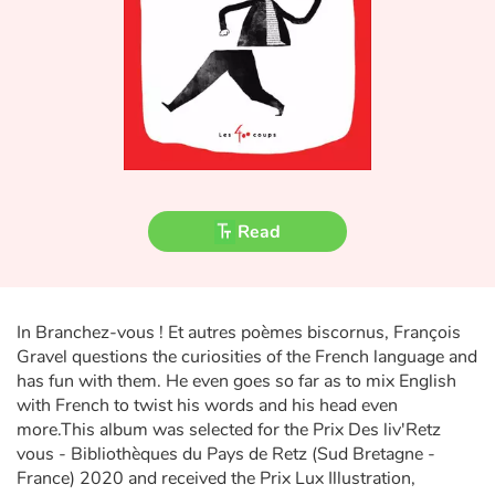
Fable, myth, literature and poetry
Princesses and princes, kings, queens and dragons
Ogres, monsters and witches
Heroines and Heroes
Ecology, nature, seasons
Read
The animals
In Branchez-vous ! Et autres poèmes biscornus, François
Travel, epic, investigation, adventure
Gravel questions the curiosities of the French language and
has fun with them. He even goes so far as to mix English
Around the world
with French to twist his words and his head even
more.This album was selected for the Prix Des liv'Retz
Learning
vous - Bibliothèques du Pays de Retz (Sud Bretagne -
France) 2020 and received the Prix Lux Illustration,