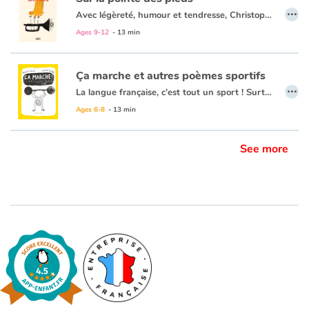
…
Avec légèreté, humour et tendresse, Christophe Jubien présente des textes particulièrement attachants. Sur la pointe des pieds il éclaire des moments de nos vies, parfois délicats, parfois tout simples et pourtant si heureux. Il y parvient sans effets spectaculaires ou grandiloquents. Bien au contraire, en portant une attention rare et douce à la feuille réchauffée dans la paume, à deux moineaux perchés sur un caddy, à la petite grenouille verte et au gros escargot applaudi par l’enfant.
Ages 9-12
- 13 min
Ça marche et autres poèmes sportifs
…
La langue française, c’est tout un sport ! Surtout lorsqu’elle s’intéresse aux activités physiques de toutes sortes : boxe, hockey, tennis, course à pied... Voici 25 nouveaux poèmes pour maintenir vos méninges en grande forme !
Ages 6-8
- 13 min
Le duo François Gravel et Laurent Pinabel offre aux lecteurs son troisième recueil de poésie humoristique. Cette fois-ci, le duo explore le thème des sports, de l’athlète au sportif de salon. Ce recueil fait preuve du même esprit décalé que
See more