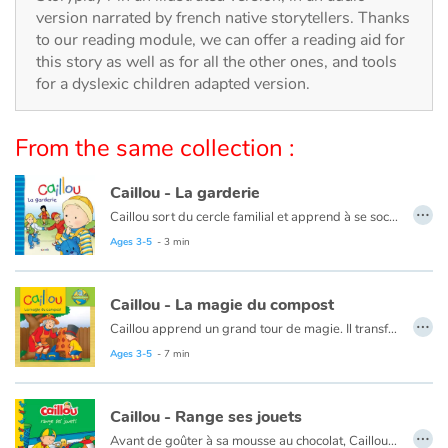
Arts, space, activities
version narrated by french native storytellers. Thanks
to our reading module, we can offer a reading aid for
Documentaries
this story as well as for all the other ones, and tools
for a dyslexic children adapted version.
With the family
From the same collection :
Daily life and hobbies
Caillou - La garderie
At school
…
Caillou sort du cercle familial et apprend à se sociabiliser.
Ce livre est aussi disponible en anglais :
Caillou, Day care
Ages 3-5
- 3 min
Festivals and events
Love and friendship
Caillou - La magie du compost
…
Caillou apprend un grand tour de magie. Il transforme des déchets en nourriture pour les plantes !
Social issues
Ce livre est aussi disponible en anglais :
Caillou, The magic of compost
Ages 3-5
- 7 min
Emotions and feelings
Caillou - Range ses jouets
…
Avant de goûter à sa mousse au chocolat, Caillou doit ranger tous ses jouets. Heureusement, papa a une idée qui aidera Caillou à avoir un peu plus d'ordre.
Formats and illustrations