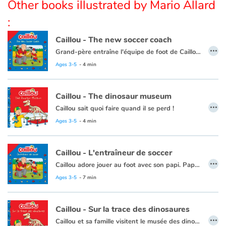
Other books illustrated by Mario Allard
:
Blog
Caillou - The new soccer coach
…
Learn french with Storyplay'r
Grand-père entraîne l'équipe de foot de Caillou. Caillou a du mal à partager son grand-père avec ses amis, mais il apprend que chacun peut endosser plusieurs rôles. Caillou aura toujours une place particulière dans le cœur de son grand-père. Le livre comprend un jeu de mémoire de 32 cartes, idéal pour aiguiser son sens de l'observation, améliorer sa mémoire ou simplement s'amuser
Ages 3-5
- 4 min
French book lists for children
Ce livre est disponible en français :
Caillou - l'entraîneur de soccer
Caillou - The dinosaur museum
Reading for children
…
Caillou sait quoi faire quand il se perd !
Caillou et sa famille vont au musée d'histoire naturelle pour voir les dinosaures. Caillou adore regarder leurs squelettes et découvrir les différentes espèces de dinosaures.
Ages 3-5
- 4 min
Activities and workshops
Quand il perd les autres de vue, il sait qu'il doit rester sur place jusqu'à ce que maman revienne le chercher. Et quand il se rend compte qu'il a oublié Rexy quelque part, Caillou découvre le service des objets trouvés. Il revient sur ses pas jusqu'à ce qu'il retrouve son ami dinosaure.
Dyslexia and reading disorders
Caillou - L'entraîneur de soccer
…
Ce livre est disponible en français :
Caillou sur la trace des dinosaures
Caillou adore jouer au foot avec son papi. Papi l'encourage, lui raconte des histoires et fête toutes les bonnes passes de Caillou. Mais lorsqu'il devient entraineur de son équipe de foot, Caillou doit s'adapter au nouveau rôle de son papi.
Ages 3-5
- 7 min
Ce livre est disponible en anglais :
Caillou - The new soccer coach
Caillou - Sur la trace des dinosaures
…
Caillou et sa famille visitent le musée des dinosaures. Caillou aime observer les squelettes de dinosaure et en apprendre davantage sur les différentes espèces. Lorsque Caillou perd la trace de ses parents, il sait quoi faire en attendant que Maman le trouve. Puis, quand il perd Rexy, Caillou retrace ses pas jusqu'à sa peluche favorite.