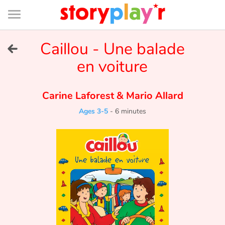
Connexion
Menu
Contenu
Recherche
Bibliothèque
Bas
de
page
Menu
➜
Caillou - Une balade
FR
en voiture
Log in
Carine Laforest
&
Mario Allard
Try for free
Ages 3-5
-
6 minutes
Library
Awards
Home
Tales and classics in french