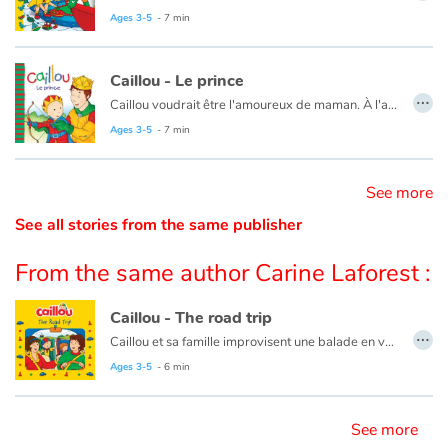
Ce livre est aussi disponible en anglais :
Caillou puts away his toys
Ages 3-5
- 7 min
Catalogue anglais
Caillou - Le prince
…
Caillou voudrait être l'amoureux de maman. À l'aide d'une histoire, papa lui explique que c'est impossible.
Contraste +
Ce livre est aussi disponible en anglais :
Caillou, The Prince
Ages 3-5
- 7 min
Help
See more
See all stories from the same publisher
Home
From the same author Carine Laforest :
Family
Caillou - The road trip
Schools
…
Caillou et sa famille improvisent une balade en voiture, sans destination précise. Après un petit jeu en voiture, ils s’arrêtent dans une station-service et Caillou aperçoit un gros camion. Ils montent ensuite sur un traversier, et le capitaine permet à Caillou de faire retentir la sirène. Décidément, les découvertes et les surprises de la route font le succès de l’aventure!
Ages 3-5
- 6 min
Libraries
Ce livre existe aussi en français :
Caillou - Une balade en voiture
Videos & Tutorials
See more