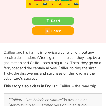
Fable, myth, literature and poetry
Princesses and princes, kings, queens and dragons
Read
Ogres, monsters and witches
Listen
Heroines and Heroes
Ecology, nature, seasons
Caillou and his family improvise a car trip, without any
precise destination. After a game in the car, they stop by a
The animals
gas station and Caillou sees a big truck. Then, they go on a
ferryboat and the captain allows Caillou to ring the siren.
Travel, epic, investigation, adventure
Truly, the discoveries and surprises on the road are the
adventure's success!
Around the world
This story also exists in English:
Caillou - the road trip
.
Learning
"Caillou - Une balade en voiture"
is available on
Storyplay'r in an illustrated version, in an audio