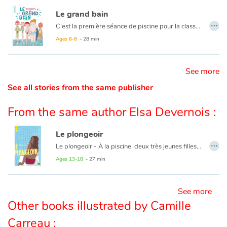
Le grand bain
…
Catalogue anglais
C’est la première séance de piscine pour la classe de CE1 de Maîtresse Susie. Alix et Paulin sont très impatients : pas étonnant, ils nagent déjà très bien. Pour Nino, c’est autre chose. Il a une trouille bleue de l’eau mais, par crainte des moqueries, s’est inscrit dans le groupe des dauphins… Mais Nino va vite s'apercevoir qu'il n'est pas le seul à avoir des complexes : Dorian se trouve trop gros dans son maillot, Violette a honte de ses verrues et Hassan a un troisième téton. Nino parviendra-t-il à avouer sa peur de l’eau à la classe ?
Ages 6-8
- 28 min
Contraste +
See more
See all stories from the same publisher
Help
From the same author Elsa Devernois :
Home
Le plongeoir
…
Family
Le plongeoir - À la piscine, deux très jeunes filles sont entraînées malgré elles en haut du plongeoir par deux garçons. D’abord flattées puis inquiètes et tétanisées, elles n’arrivent pas à se défaire de leur emprise. Quand l’une est poussée à l’eau, l’autre parvient enfin à dire non.
Ages 13-18
- 27 min
Schools
Un saut dans la rivière - Deux garçons, de 12 et 17 ans, passent la journée au bord d’une rivière. L’aîné, soucieux de répondre aux injonctions viriles, jette le plus jeune dans la rivière pour lui apprendre à nager et faire de lui «un homme».
See more
Libraries
C’est l’amour à la plage - Le regard d’une mère sur le couple que forment son grand ado et sa nouvelle petite copine. Les trois sont à la plage et le jeune homme a bien du mal à comprendre que son amie se fâche lorsqu’il l’entraîne contre son gré dans la mer.
Other books illustrated by Camille
Videos & Tutorials
Carreau :