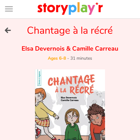
Connexion
Menu
Contenu
Recherche
Bibliothèque
Bas
de
page
Menu
➜
Chantage à la récré
FR
Log in
Elsa Devernois
&
Camille Carreau
Ages 6-8
-
31 minutes
Try for free
Library
Awards
Home
Tales and classics in french