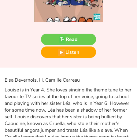
Fable, myth, literature and poetry
Princesses and princes, kings, queens and dragons
Ogres, monsters and witches
Read
Heroines and Heroes
Listen
Ecology, nature, seasons
The animals
Elsa Devernois, ill. Camille Carreau
Louise is in Year 4. She loves singing the theme tune to her
Travel, epic, investigation, adventure
favourite TV series at the top of her voice, going to school
and playing with her sister Léa, who is in Year 6. However,
Around the world
for some time now, Léa has been a shadow of her former
self. Louise discovers that her sister is being bullied by
Learning
Capucine, known as Cruella, who stole their mother's
beautiful angora jumper and treats Léa like a slave. When
Cruella learns that Louise knows the theme song by heart,