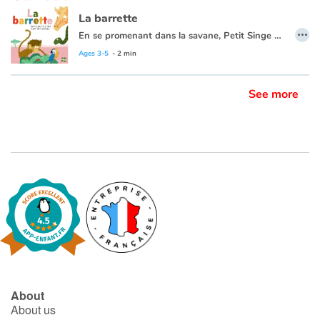
La barrette
…
En se promenant dans la savane, Petit Singe trouve une barette. Il entreprend de retrouver sa propriétaire. "Sa" propriétaire ? Son enquête le fait réfléchir : la barrette n'appartient ni à Madame Girafe, ni à Madame perroquet, ni à Madame Serpent... et au fond, pourquoi appartiendrait-elle forcément à une femelle ?
Blog
Ages 3-5
- 2 min
Learn french with Storyplay'r
See more
French book lists for children
Reading for children
Activities and workshops
Dyslexia and reading disorders
About
About us