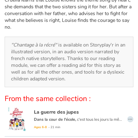
Arts, space, activities
she demands that the two sisters sing it for her. But after a
conversation with her father, who advises her to fight for
Documentaries
what she believes is right, Louise finds the courage to say
no.
With the family
"Chantage à la récré"
is available on Storyplay'r in an
Daily life and hobbies
illustrated version, in an audio version narrated by
french native storytellers. Thanks to our reading
At school
module, we can offer a reading aid for this story as
well as for all the other ones, and tools for a dyslexic
Festivals and events
children adapted version.
Love and friendship
From the same collection :
Social issues
La guerre des jupes
…
Dans la cour de l'école,
c'est tous les jours la même chose : Louise et ses amies sont victimes de Teddy et sa bande, dont le jeu préféré consiste à soulever les jupes des filles. Un jour, ces dernières décident d'unir leurs forces et créent un groupe d'action, le TPNJ (Touchez plus à nos jupes !). Ensemble, elles parviennent à faire réfléchir les garçons et à mettre fin à ce jeu sexiste.
Emotions and feelings
Ages 6-8
- 21 min
Formats and illustrations