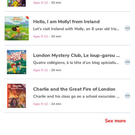
Cap sur les Cornouailles pour la classe de Miss Todd ! Balades sur la plage ou à vélo, pause dans un salon de thé sont au programme dans cette région pleine de surprises. En effet, des pixies, ces petits lutins farceurs qui aiment jouer des tours aux enfants, se joignent bientôt au voyage… Cette fois, ils pourraient bien conduire Charlie vers un trésor inattendu !
Ages 9-12
- 10 min
Blog
Hello, I am Molly! from Ireland
…
Let's visit Ireland with Molly, an 8 year old Irish girl! Each double-page spread introduces us to her family, her school, her friends, her farm and her horses.
Learn french with Storyplay'r
Ages 9-12
- 10 min
French book lists for children
London Mystery Club, Le loup-garou de Hyde Park
…
Reading for children
Quatre collégiens, à la tête d’un blog spécialisé dans les phénomènes étranges et paranormaux, mènent l’enquête. Pour leur première affaire à résoudre, Kyle, Ashley, Zoey et Tyler vont devoir faire face à d’inquiétants loups-garous qui envahissent Hyde Park… Au fil des indices, cette aventure les mènera dans les endroits les plus mystérieux de Londres ! Une BD passionnante et pleine de suspense pour les apprentis-détectives.
Ages 9-12
- 29 min
Activities and workshops
Charlie and the Great Fire of London
Dyslexia and reading disorders
…
Charlie and his class go on a school excursion to the Monument to learn about the Great Fire of London. Charlie and his friend Pierre open a door and travel back in time to 1666...
Charlie et sa classe sont en excursion scolaire à Monument, lieu dédié au grand incendie de Londres de 1666. Poussés par la curiosité, Charlie et son copain Pierre ouvrent une porte et sont projetés 4 siècles en arrière, au beau milieu de la ville en flammes !
Ages 9-12
- 14 min
See more