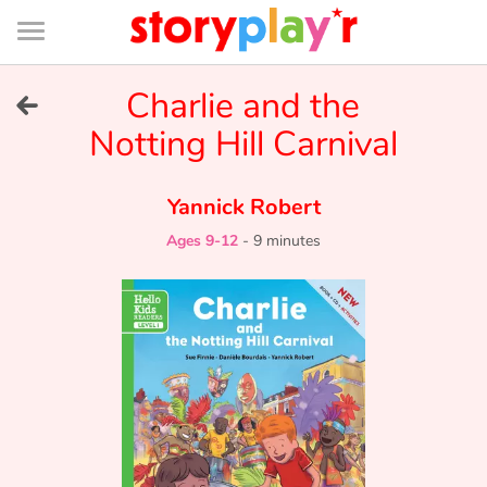
Connexion
Menu
Contenu
Recherche
Bibliothèque
Bas
de
page
Menu
➜
Charlie and the
FR
Notting Hill Carnival
Log in
Yannick Robert
Try for free
Ages 9-12
-
9 minutes
Library
Awards
Home
Tales and classics in french