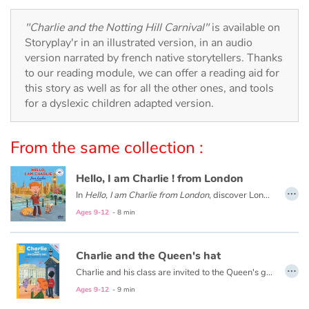
Arts, space, activities
"Charlie and the Notting Hill Carnival"
is available on
Documentaries
Storyplay'r in an illustrated version, in an audio
version narrated by french native storytellers. Thanks
With the family
to our reading module, we can offer a reading aid for
this story as well as for all the other ones, and tools
for a dyslexic children adapted version.
Daily life and hobbies
At school
From the same collection :
Festivals and events
Hello, I am Charlie ! from London
…
In
Hello, I am Charlie from London
, discover London with Charlie, an eight-year-old English boy. Meet his family and friends, visit his school and his city with Big Ben, double-decker buses, Buckingham Palace...
Love and friendship
Ages 9-12
- 8 min
Social issues
Charlie and the Queen's hat
…
Emotions and feelings
Charlie and his class are invited to the Queen's garden party. Everyone dresses up and a bus takes them to Buckingham Palace. The Queen nally arrives, but the wind blows her hat away! A crazy search begins...
Charlie et sa classe sont invités à la Garden Party de la Reine ! Chacun soigne sa tenue et la classe est accueillie avec les honneurs. Mais à cause d’une bourrasque de vent, le chapeau de la Reine s’envole, quelle catastrophe ! La course au chapeau commence…
Ages 9-12
- 9 min
Formats and illustrations