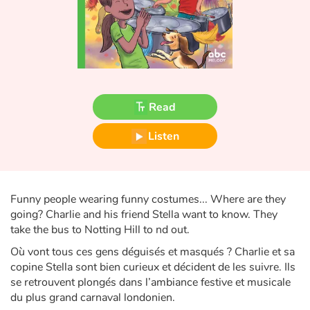
Fable, myth, literature and poetry
Princesses and princes, kings, queens and dragons
Ogres, monsters and witches
Read
Heroines and Heroes
Listen
Ecology, nature, seasons
The animals
Funny people wearing funny costumes... Where are they
Travel, epic, investigation, adventure
going? Charlie and his friend Stella want to know. They
take the bus to Notting Hill to nd out.
Around the world
Où vont tous ces gens déguisés et masqués ? Charlie et sa
copine Stella sont bien curieux et décident de les suivre. Ils
Learning
se retrouvent plongés dans l’ambiance festive et musicale
du plus grand carnaval londonien.