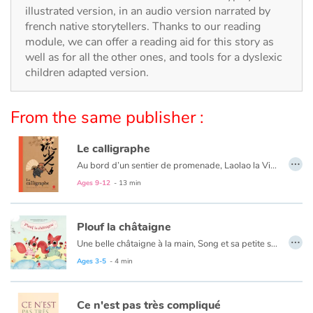
Arts, space, activities
illustrated version, in an audio version narrated by
french native storytellers. Thanks to our reading
Documentaries
module, we can offer a reading aid for this story as
well as for all the other ones, and tools for a dyslexic
With the family
children adapted version.
Daily life and hobbies
From the same publisher :
At school
Le calligraphe
…
Au bord d’un sentier de promenade, Laolao la Vieille est soucieuse. En cette fraiche saison, personne pour acheter ses éventails. Où trouvera-t-elle l’argent pour nourrir son petit fils ? Passant par là, le célèbre calligraphe Wang est attendri mais il a son idée pour aider Laolao. Il embellira les éventails de sa belle écriture et il fera des miracles ! Cette histoire de don et de générosité est inspirée de la vie du plus célèbre calligraphe chinois, WANG Xizhi (IVe siècle).
Festivals and events
Ages 9-12
- 13 min
Love and friendship
Plouf la châtaigne
…
Social issues
Une belle châtaigne à la main, Song et sa petite sœur Shu s’en vont l’offrir à grand-père qui vit au moulin. Mais l'aigle joue les trouble-fête et plouf ! La châtaigne tombe dans le ruisseau…
Ages 3-5
- 4 min
Emotions and feelings
Ce n'est pas très compliqué
Formats and illustrations