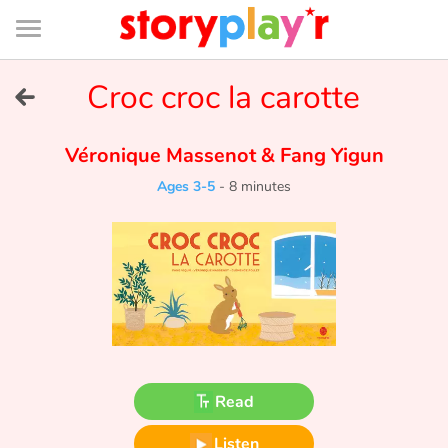
Connexion
Menu
Contenu
Recherche
Bibliothèque
Bas
de
page
Menu
➜
Croc croc la carotte
FR
Log in
Véronique Massenot
&
Fang Yigun
Ages 3-5
-
8 minutes
Try for free
Library
Awards
Home
Read
Tales and classics in french
Listen