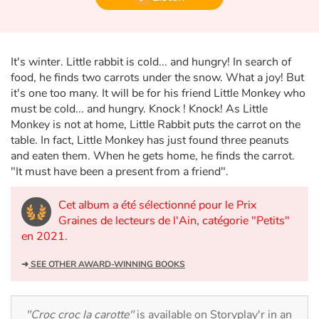
Fable, myth, literature and poetry
Princesses and princes, kings, queens and dragons
It's winter. Little rabbit is cold... and hungry! In search of
Ogres, monsters and witches
food, he finds two carrots under the snow. What a joy! But
it's one too many. It will be for his friend Little Monkey who
must be cold... and hungry. Knock ! Knock! As Little
Heroines and Heroes
Monkey is not at home, Little Rabbit puts the carrot on the
table. In fact, Little Monkey has just found three peanuts
Ecology, nature, seasons
and eaten them. When he gets home, he finds the carrot.
"It must have been a present from a friend".
The animals
Cet album a été sélectionné pour le Prix
Travel, epic, investigation, adventure
Graines de lecteurs de l'Ain, catégorie "Petits"
en 2021.
Around the world
➜
SEE OTHER AWARD-WINNING BOOKS
Learning
"Croc croc la carotte"
is available on Storyplay'r in an