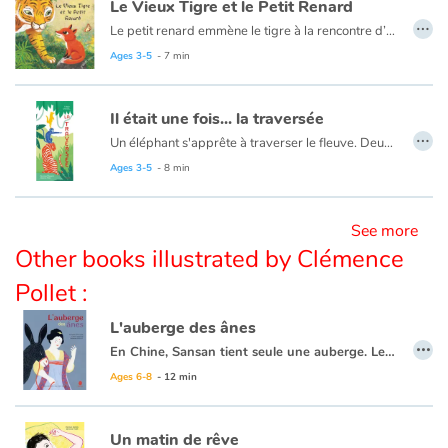
Le Vieux Tigre et le Petit Renard
…
Le petit renard emmène le tigre à la rencontre d’une biche et de son faon, de trois bébés pandas puis de quatre singes agiles. Derrière le renard qui avance d’un pas sûr, les animaux aperçoivent le gros tigre… Tous détalent sans délai.
Blog
Ages 3-5
- 7 min
Learn french with Storyplay'r
Il était une fois... la traversée
…
Un éléphant s'apprête à traverser le fleuve. Deux tigres amoureux lui demandent de les prendre sur son dos. Puis trois singes, une famille de mangoustes, un jeune cobra et finalement un perroquet. Chargé comme un paquebot, l’éléphant s’élance quand une petite araignée se laisse doucement tomber sur la tête du perroquet. Le fragile équipage vacille… Plouf ! Au fait, quelqu’un a-t-il remarqué la toute petite fourmi qui monte, qui monte depuis le début de l’histoire ?
French book lists for children
Ages 3-5
- 8 min
Reading for children
See more
Activities and workshops
Other books illustrated by Clémence
Pollet :
Dyslexia and reading disorders
L'auberge des ânes
…
En Chine, Sansan tient seule une auberge. Les voyageurs sont nombreux à séjourner chez elle et son commerce est florissant. Il faut dire qu'elle régale ses clients de fameuses galettes... magiques.
Ages 6-8
- 12 min
Un matin de rêve