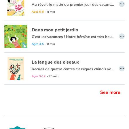
…
Au réveil, le matin du premier jour des vacances, les yeux encore fermés, un enfant se remémore quelques moments de la journée passée : la fin de l’école, le calme à la maison, les jeux avec son frère, son anniversaire, le voyage en voiture jusque chez ses grands-parents...
Hier, il n’y avait pas un nuage dans sa tête. Aujourd’hui, il fait un beau soleil et le ciel est tout bleu.
Ages 6-8
- 8 min
Dans mon petit jardin
…
C’est les vacances ! Notre héroïne est très heureuse de rejoindre ses grands-parents, surtout que papi lui a réservé une belle surprise : un carré de potager juste pour elle ! Elle s’en occupera toute seule ! D’abord, préparer le sol : pour cela, il faut bêcher, retourner, aérer… c’est sportif de jardiner ! Ensuite, semer et arroser… C’est rigolo de s’asperger les pieds ! Elle choisit ses plantes avec soin : des soucis et du persil pour éloigner les pucerons, du thym pour attirer les papillons et les abeilles. Mais qui voilà ? Des fourmis, des vers de terre, un lapin… Une plongée poétique et documentée dans l’univers du potager, lieu de complicité entre la Nature et les Hommes.
Ages 3-5
- 8 min
La langue des oiseaux
…
Recueil de quatre contes classiques chinois venus du temps où les hommes savaient gagner en sagesse en écoutant les animaux : « La fourmi reconnaissante », « Le loup malin », « Le cerf loyal », et « La pie malicieuse ».
Ages 9-12
- 25 min
See more