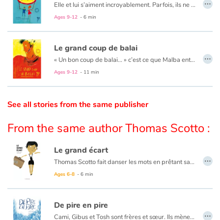
…
Elle et lui s’aiment incroyablement. Parfois, ils ne se comprennent pas. Et pourtant…
Ages 9-12
- 6 min
Catalogue anglais
Le grand coup de balai
…
« Un bon coup de balai... » c’est ce que Malba entendait de la part des passants qui passaient devant lui d’un air méprisant. Jusqu’à ce qu’il tombe sur un vrai balai qui allait l’aider à tracer son chemin...
Contraste +
Ages 9-12
- 11 min
Help
See all stories from the same publisher
Home
From the same author Thomas Scotto :
Family
Le grand écart
…
Schools
Thomas Scotto fait danser les mots en prêtant sa voix à Anya, petite fille désorientée par son arrivée dans un nouveau pays dont elle ne connaît ni la langue ni les paysages. Et cet imaginaire enfantin, où les appartements deviennent un puzzle et les escaliers un tourbillon, valse avec les illustrations de Lucie Albon, toutes en douceur et inventivité.
L’intégration dans un autre pays peut-être une expérience complexe. Heureusement, Tom et Anya vont se rendre compte, chacun à leur manière, qu’il ne sont pas seuls à avoir du mal à faire le grand écart.
Ages 6-8
- 6 min
Libraries
De pire en pire
Videos & Tutorials
…
Cami, Gibus et Tosh sont frères et sœur. Ils mènent une vie tranquille quand, un jour, à l’heure du goûter, ils entendent leurs parents affirmer qu’il faut « en liquider un des trois, et sans tarder. » En une seconde, tout vole en éclats ! Pour n’en perdre aucun, il va falloir s’unir… ou pas.