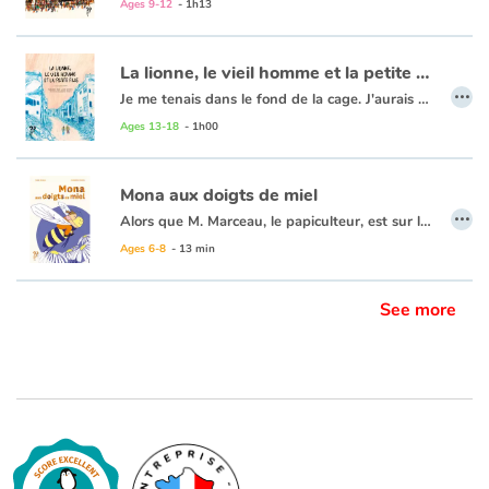
Ages 9-12
- 1h13
La lionne, le vieil homme et la petite fille
…
Je me tenais dans le fond de la cage. J'aurais voulu pousser le mur de béton et passer au travers des barreaux. J'ai fermé les yeux. J'aurais voulu me réveiller là-bas, en Afrique, au beau milieu de la savane où, avant, je courais en toute liberté." Dans un zoo d'une grande ville du Moyen-Orient en proie à la guerre, Labiwa la lionne est piégée dans sa cage. Maya, la petite fille, et le vieil Hamid parviendront-ils à la délivrer ?
Ages 13-18
- 1h00
Mona aux doigts de miel
…
Alors que M. Marceau, le papiculteur, est sur le point de nous raconter comment il récolte le miel, une toute petite voix murmure à mon oreille : Le miel, bientôt tu n’en verras plus la couleur ! Tu n’en goûteras plus la saveur. Les hommes nous tuent à petit feu.
Ages 6-8
- 13 min
See more