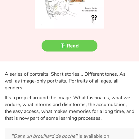
Fable, myth, literature and poetry
Princesses and princes, kings, queens and dragons
Ogres, monsters and witches
Read
Heroines and Heroes
Ecology, nature, seasons
A series of portraits. Short stories... Different tones. As
The animals
well as image-only portraits. Portraits of all ages, all
genders.
Travel, epic, investigation, adventure
It's a project around the image. What fascinates, what we
endure, what informs and disinforms, the accumulation,
Around the world
the easy access, what makes memories for a long time, and
that is now part of some learning processes.
Learning
"Dans un brouillard de poche"
is available on