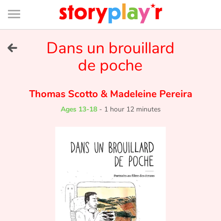
Connexion
Menu
Contenu
Recherche
Bibliothèque
Bas
de
page
Menu
➜
Dans un brouillard
FR
de poche
Log in
Thomas Scotto
&
Madeleine Pereira
Try for free
Ages 13-18
-
1 hour 12 minutes
Library
Awards
Home
Tales and classics in french