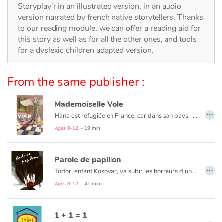
Arts, space, activities
Storyplay'r in an illustrated version, in an audio
version narrated by french native storytellers. Thanks
Documentaries
to our reading module, we can offer a reading aid for
this story as well as for all the other ones, and tools
for a dyslexic children adapted version.
With the family
Daily life and hobbies
From the same publisher :
At school
Mademoiselle Vole
…
Hana est réfugiée en France, car dans son pays, il y a la guerre. La nuit, elle dort, avec sa maman, dans un musée, tout près de « Mademoiselle Vole ». Mais ça, il ne faut pas le dire, c'est un secret. Jusqu'au jour où...
Festivals and events
Ages 9-12
- 19 min
Love and friendship
Parole de papillon
…
Social issues
Todor, enfant Kosovar, va subir les horreurs d’une guerre dont il ne comprend pas les raisons. Sa famille décimée, il s’enfuit vers Mitrovica, à la recherche de son grand frère Milan. Au cours de ce périple, il vivra la richesse de rencontres mais aussi la difficile réalité des camps de réfugiés. Cependant, l’enfant cultivera toujours l’espoir et la volonté de retrouver son pays et ses racines. Comme le papillon blanc, Todor prendra-t-il son envol ?
Ages 9-12
- 41 min
Emotions and feelings
1 + 1 = 1
Formats and illustrations