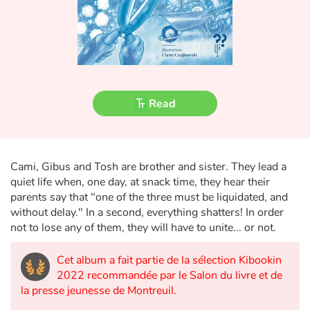
Fable, myth, literature and poetry
Princesses and princes, kings, queens and dragons
Ogres, monsters and witches
Read
Heroines and Heroes
Ecology, nature, seasons
Cami, Gibus and Tosh are brother and sister. They lead a
The animals
quiet life when, one day, at snack time, they hear their
parents say that "one of the three must be liquidated, and
Travel, epic, investigation, adventure
without delay." In a second, everything shatters! In order
not to lose any of them, they will have to unite... or not.
Around the world
Cet album a fait partie de la sélection Kibookin
2022 recommandée par le Salon du livre et de
Learning
la presse jeunesse de Montreuil.