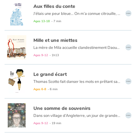
Aux filles du conte
…
J’étais une peur bleue... On m’a connue citrouille, au détour des jardins. J’étais ce que j’étais, on s’en est désolé. Par bonheur, les grands seigneurs ont, pour nous, de plus jolis desseins !... Alors je préfère la fuite… Parce qu’au bout du conte, tout au bout du conte, dans la vie en vrai, j’étais une peur bleue mais je serai l’horizon rouge.
Ages 13-18
- 7 min
Mille et une miettes
…
La mère de Mila accueille clandestinement Daoud, un mineur étranger isolé. Méfiante au départ, elle commence à s'intéresser au sort du jeune migrant de 16 ans et s'interroge sur les aventures qui l'ont amené jusqu'ici.
Ages 9-12
- 1h13
Le grand écart
…
Thomas Scotto fait danser les mots en prêtant sa voix à Anya, petite fille désorientée par son arrivée dans un nouveau pays dont elle ne connaît ni la langue ni les paysages. Et cet imaginaire enfantin, où les appartements deviennent un puzzle et les escaliers un tourbillon, valse avec les illustrations de Lucie Albon, toutes en douceur et inventivité.
L’intégration dans un autre pays peut-être une expérience complexe. Heureusement, Tom et Anya vont se rendre compte, chacun à leur manière, qu’il ne sont pas seuls à avoir du mal à faire le grand écart.
Ages 6-8
- 6 min
Une somme de souvenirs
…
Dans son village d’Angleterre, un jour de grande braderie, M. Wilson décide de mettre en vente quelque chose de tout à fait particulier : alors que ses voisins étalent devant leur porte, le long de la rue, toutes sortes d’objets usagés dont ils tentent de se débarrasser, il expose sur sa table, lui, de vieux souvenirs qu’il a extraits de sa tête en les tirant de son oreille… Et ça marche !
Ages 9-12
- 19 min