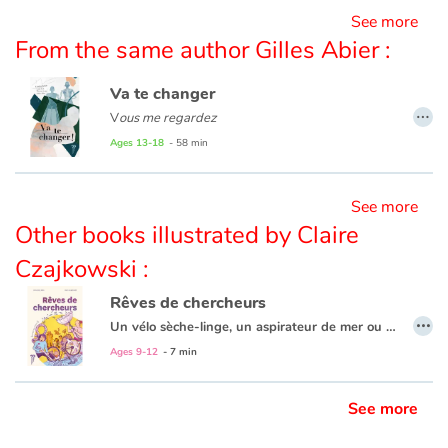
See more
From the same author Gilles Abier :
Va te changer
…
V
ous me regardez
comme si vous ne me reconnaissiez pas
.
Ages 13-18
- 58 min
Pourtant, je sais que vous êtes avec moi
et qu’on a ouvert les yeux.
See more
Mais comment on va se parler maintenant ?
Other books illustrated by Claire
On sera quoi demain ?
Czajkowski :
Demain et tous les autres jours.
Rêves de chercheurs
…
Un vélo sèche-linge, un aspirateur de mer ou un autocuiseur solaire ? De drôles de chercheurs construisent de surprenantes inventions pour protéger ou nettoyer la planète. Pris dans leurs recherches, ils en oublient tout le reste. Mais pour continuer à rêver, les habitants vont devoir se réveiller…
Ages 9-12
- 7 min
See more