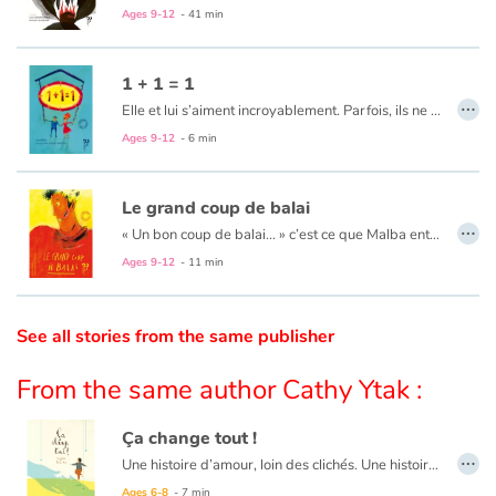
Ages 9-12
- 41 min
Catalogue anglais
1 + 1 = 1
…
Elle et lui s’aiment incroyablement. Parfois, ils ne se comprennent pas. Et pourtant…
Contraste +
Ages 9-12
- 6 min
Help
Le grand coup de balai
…
« Un bon coup de balai... » c’est ce que Malba entendait de la part des passants qui passaient devant lui d’un air méprisant. Jusqu’à ce qu’il tombe sur un vrai balai qui allait l’aider à tracer son chemin...
Home
Ages 9-12
- 11 min
Family
See all stories from the same publisher
Schools
From the same author Cathy Ytak :
Libraries
Ça change tout !
…
Une histoire d’amour, loin des clichés. Une histoire d’amour, tout simplement.
Videos & Tutorials
Cathy Ytak évoque l'homosexualité avec douceur et simplicité.
Ages 6-8
- 7 min