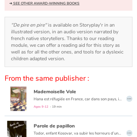
Arts, space, activities
➜
SEE OTHER AWARD-WINNING BOOKS
Documentaries
"De pire en pire"
is available on Storyplay'r in an
With the family
illustrated version, in an audio version narrated by
french native storytellers. Thanks to our reading
module, we can offer a reading aid for this story as
Daily life and hobbies
well as for all the other ones, and tools for a dyslexic
children adapted version.
At school
Festivals and events
From the same publisher :
Love and friendship
Mademoiselle Vole
…
Hana est réfugiée en France, car dans son pays, il y a la guerre. La nuit, elle dort, avec sa maman, dans un musée, tout près de « Mademoiselle Vole ». Mais ça, il ne faut pas le dire, c'est un secret. Jusqu'au jour où...
Social issues
Ages 9-12
- 19 min
Emotions and feelings
Parole de papillon
…
Todor, enfant Kosovar, va subir les horreurs d’une guerre dont il ne comprend pas les raisons. Sa famille décimée, il s’enfuit vers Mitrovica, à la recherche de son grand frère Milan. Au cours de ce périple, il vivra la richesse de rencontres mais aussi la difficile réalité des camps de réfugiés. Cependant, l’enfant cultivera toujours l’espoir et la volonté de retrouver son pays et ses racines. Comme le papillon blanc, Todor prendra-t-il son envol ?
Formats and illustrations