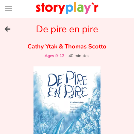
Connexion
Menu
Contenu
Recherche
Bibliothèque
Bas
de
page
Menu
➜
De pire en pire
FR
Log in
Cathy Ytak
&
Thomas Scotto
Ages 9-12
-
40 minutes
Try for free
Library
Awards
Home
Tales and classics in french