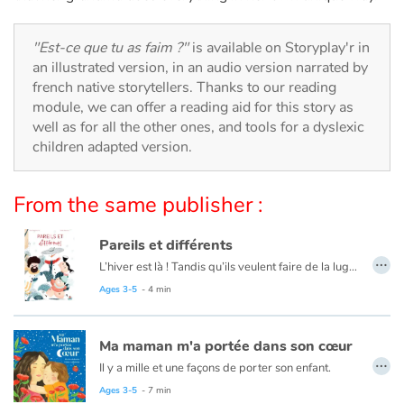
Arts, space, activities
Documentaries
"Est-ce que tu as faim ?"
is available on Storyplay'r in
an illustrated version, in an audio version narrated by
french native storytellers. Thanks to our reading
With the family
module, we can offer a reading aid for this story as
well as for all the other ones, and tools for a dyslexic
Daily life and hobbies
children adapted version.
At school
From the same publisher :
Festivals and events
Pareils et différents
…
Love and friendship
L’hiver est là ! Tandis qu’ils veulent faire de la luge, les jumeaux se demandent : peut-on tout faire pareil ? Qu’est-ce que ça fait d’être différents ? C’est quoi, l’égalité ? Avec leurs deux papas, Hic et Nunc vont passer une journée remplie de neige et de questions.
Ages 3-5
- 4 min
Social issues
Ma maman m'a portée dans son cœur
Emotions and feelings
…
Il y a mille et une façons de porter son enfant.
Dans ce livre-câlin, la petite ritournelle « Ma maman m’a portée… » déroule de page en page la vie d’une enfant qui grandit avec l’aide de sa maman. Ecrit par une mère « qui-n’a-pas-porté » son enfant, ce livre aux douces illustrations propose d’ouvrir la vision de la maternité sans pour autant l'interroger.
Ages 3-5
- 7 min
Formats and illustrations