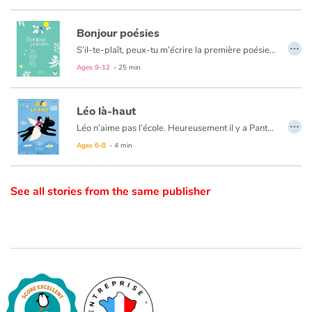
Catalogue anglais
Bonjour poésies
…
S’il-te-plaît, peux-tu m’écrire la première poésie que tu aurais aimé lire enfant ?
Treize poétesses (Kiyémis, Rim Battal, Hélène Dorion, Valérie Rouzeau, Rébecca Chaillon, Nathalie Quintane, Roxana Hashemi, Luz Volckmann, Sara Mychkine, Aurélie Olivier, Laura Vazquez, Lisette Lombé, Babouillec) ont répondu, au sein de ce recueil illustré pour petits et grands.
Ages 9-12
- 25 min
Contraste +
Léo là-haut
…
Help
Léo n’aime pas l’école. Heureusement il y a Panthère, le chat sauvage. Avec son ami et son imagination, Léo s’échappe... et apprivoise ses peurs.
"Léo là-haut" est le portrait poétique d’un·e enfant atypique, imaginé par une autrice psychomotricienne et illustré par un musicien dans la lune. Les hypersensibilités et la grande imagination de Léo nous proposent une exploration de son monde sensoriel.
Ages 6-8
- 4 min
Home
See all stories from the same publisher
Family
Schools
Libraries
Videos & Tutorials