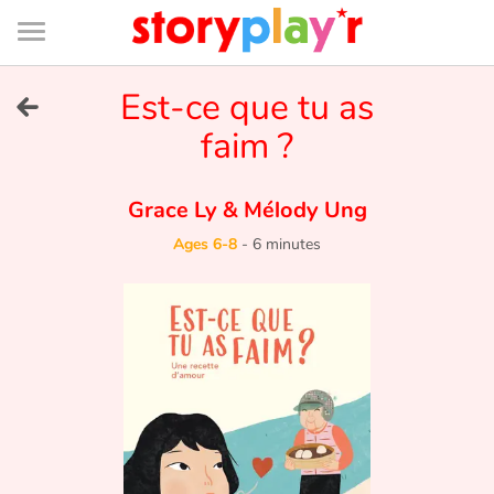
Connexion
Menu
Contenu
Recherche
Bibliothèque
Bas
de
page
Menu
➜
Est-ce que tu as
FR
faim ?
Log in
Grace Ly
&
Mélody Ung
Try for free
Ages 6-8
-
6 minutes
Library
Awards
Home
Tales and classics in french