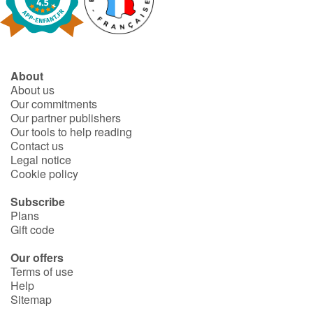
Blog
Learn french with Storyplay'r
About
About us
Our commitments
French book lists for children
Our partner publishers
Our tools to help reading
Reading for children
Contact us
Legal notice
Cookie policy
Activities and workshops
Subscribe
Dyslexia and reading disorders
Plans
Gift code
Our offers
Terms of use
Help
Sitemap