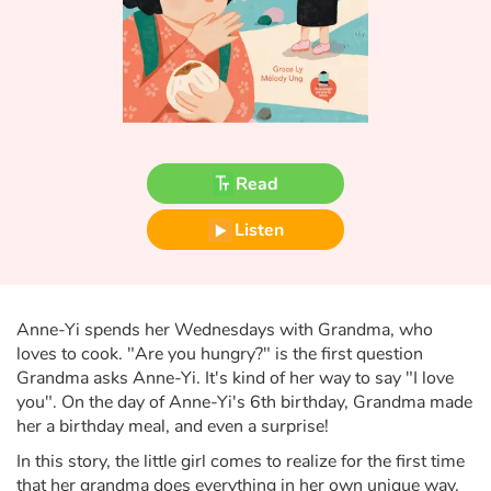
Fable, myth, literature and poetry
Princesses and princes, kings, queens and dragons
Ogres, monsters and witches
Heroines and Heroes
Read
Ecology, nature, seasons
Listen
The animals
Anne-Yi spends her Wednesdays with Grandma, who
Travel, epic, investigation, adventure
loves to cook. "Are you hungry?" is the first question
Grandma asks Anne-Yi. It's kind of her way to say "I love
Around the world
you". On the day of Anne-Yi's 6th birthday, Grandma made
her a birthday meal, and even a surprise!
Learning
In this story, the little girl comes to realize for the first time
that her grandma does everything in her own unique way.