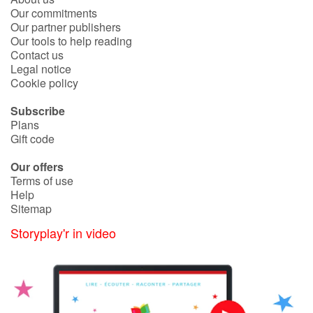
Our commitments
Our partner publishers
Blog
Our tools to help reading
Contact us
Legal notice
Learn french with Storyplay'r
Cookie policy
French book lists for children
Subscribe
Plans
Gift code
Reading for children
Our offers
Activities and workshops
Terms of use
Help
Sitemap
Dyslexia and reading disorders
Storyplay'r in video