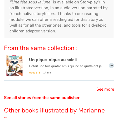
Arts, space, activities
"Une fête sous la lune"
is available on Storyplay'r in
an illustrated version, in an audio version narrated by
french native storytellers. Thanks to our reading
Documentaries
module, we can offer a reading aid for this story as
well as for all the other ones, and tools for a dyslexic
With the family
children adapted version.
Daily life and hobbies
From the same collection :
At school
Un pique-nique au soleil
…
Festivals and events
Il était une fois quatre amis qui ne se quittaient jamais, ils avaient trop de plaisir ensemble. Or, depuis plusieurs semaines, la bande à Bébert s’ennuyait terriblement, car il pleuvait sans cesse. Heureusement, ils eurent la fabuleuse idée d’aller faire un pique-nique à l’abri de l’eau. Ils décidèrent alors de réparer un grand bateau pour franchir la rivière et aller vers la montagne Bleue. Accompagnés par plusieurs amis, dont une belette, un renard et un loup, ils partirent vers ce nouveau pays où ils seraient tous si merveilleusement, si magnifiquement, si formidablement bien ! Ce conte musical fera rire les enfants comme jamais. Le récit est porté par quelques chansons traditionnelles bien connues et une douzaine de compositions aussi tendres que drôles. Des illustrations d’une grande finesse accompagnent ce joyeux voyage totalement débridé.
Ages 6-8
- 17 min
Love and friendship
See more
Social issues
See all stories from the same publisher
Emotions and feelings
Other books illustrated by Marianne
Formats and illustrations