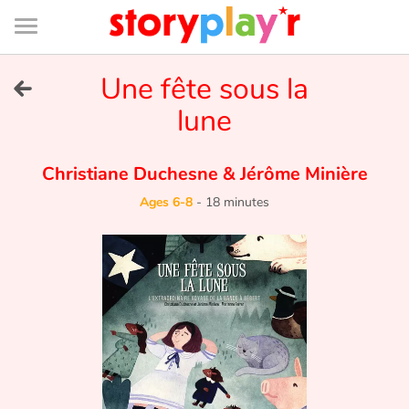
Connexion
Menu
Contenu
Recherche
Bibliothèque
Bas
de
page
Menu
➜
Une fête sous la
FR
lune
Log in
Christiane Duchesne
&
Jérôme Minière
Try for free
Ages 6-8
-
18 minutes
Library
Awards
Home
Tales and classics in french