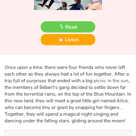
Fable, myth, literature and poetry
Princesses and princes, kings, queens and dragons
Read
Ogres, monsters and witches
Listen
Heroines and Heroes
Ecology, nature, seasons
Once upon a time, there were four friends who never left
each other as they always had a lot of fun together. After a
The animals
trip full of surprises that ended with a big
picnic in the sun
,
the members of Bébert's gang decided to settle down far
Travel, epic, investigation, adventure
from the torrential rains, on the top of the Blue Mountain. In
this new land, they will meet a great little girl named Alice,
Around the world
who can become tiny or giant by snapping her fingers...
Together, they will spend a magical night singing and
dancing under the falling stars, gliding around the moon!
Learning