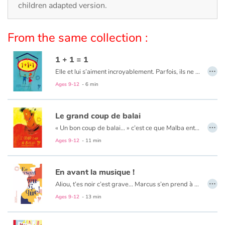
Arts, space, activities
children adapted version.
Documentaries
From the same collection :
With the family
1 + 1 = 1
…
Elle et lui s’aiment incroyablement. Parfois, ils ne se comprennent pas. Et pourtant…
Daily life and hobbies
Ages 9-12
- 6 min
At school
Le grand coup de balai
…
Festivals and events
« Un bon coup de balai... » c’est ce que Malba entendait de la part des passants qui passaient devant lui d’un air méprisant. Jusqu’à ce qu’il tombe sur un vrai balai qui allait l’aider à tracer son chemin...
Ages 9-12
- 11 min
Love and friendship
En avant la musique !
Social issues
…
Aliou, t’es noir c’est grave… Marcus s’en prend à Aliou mais à l’école de la République, chaque élève a droit à la Liberté, l’Egalité et la Fraternité. Facile à dire mais à l’école il y a Marcus et sa bande...
Emotions and feelings
Ages 9-12
- 13 min
Formats and illustrations