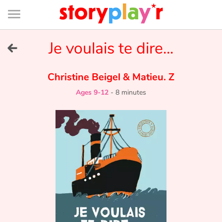
Connexion
Menu
Contenu
Recherche
Bibliothèque
Bas
de
page
Menu
➜
Je voulais te dire...
FR
Log in
Christine Beigel
&
Matieu. Z
Ages 9-12
-
8 minutes
Try for free
Library
Awards
Home
Tales and classics in french