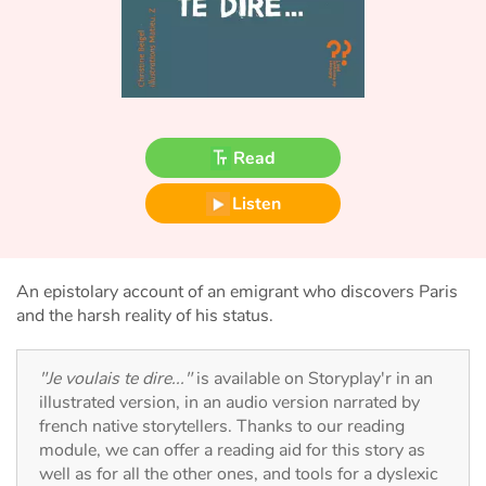
Fable, myth, literature and poetry
Princesses and princes, kings, queens and dragons
Ogres, monsters and witches
Read
Heroines and Heroes
Listen
Ecology, nature, seasons
The animals
An epistolary account of an emigrant who discovers Paris
and the harsh reality of his status.
Travel, epic, investigation, adventure
"Je voulais te dire..."
is available on Storyplay'r in an
Around the world
illustrated version, in an audio version narrated by
french native storytellers. Thanks to our reading
Learning
module, we can offer a reading aid for this story as
well as for all the other ones, and tools for a dyslexic