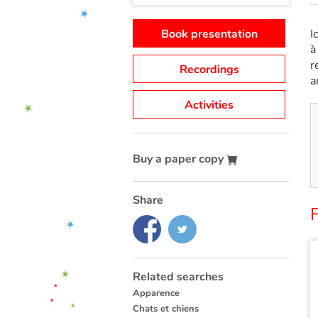
Book presentation
I
à
r
Recordings
a
Activities
Buy a paper copy
Share
F
Related searches
Apparence
Chats et chiens