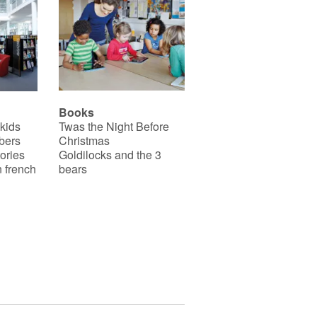
Books
 kids
Twas the Night Before
bers
Christmas
ories
Goldilocks and the 3
 french
bears