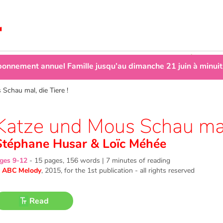
abonnement annuel Famille jusqu’au dimanche 21 juin à min
chau mal, die Tiere !
Katze und Mous Schau mal,
Stéphane Husar
&
Loïc Méhée
ges 9-12
-
15 pages, 156 words | 7 minutes of reading
©
ABC Melody
, 2015
, for the 1st publication - all rights reserved
Read