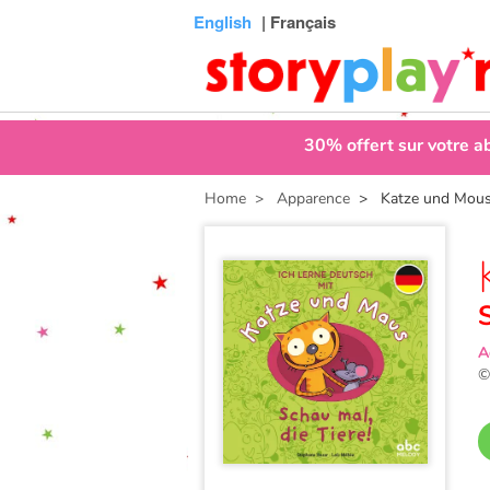
Connexion
Menu
Contenu
Recherche
Bibliothèque
Bas
English
| Français
de
page
30% offert sur votre 
Home
> Apparence
> Katze und Mous S
A