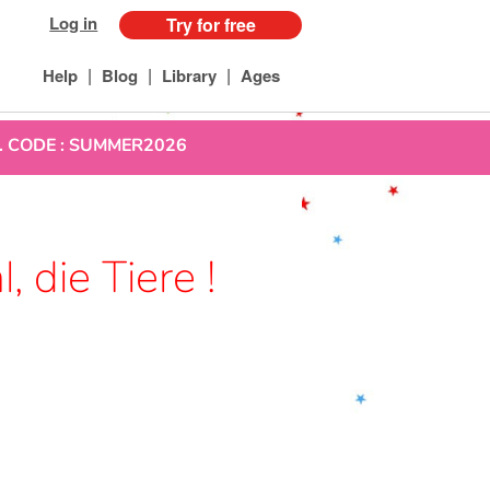
Log in
Try for free
|
|
|
Help
Blog
Library
Ages
uit. CODE : SUMMER2026
 die Tiere !