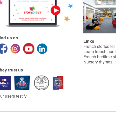
ind us on
Links
French stories for
Learn french num
French bedtime st
Nursery rhymes in
hey trust us
ur users testify