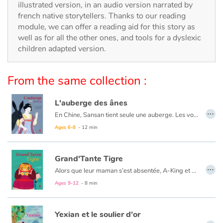
Arts, space, activities
illustrated version, in an audio version narrated by
french native storytellers. Thanks to our reading
Documentaries
module, we can offer a reading aid for this story as
well as for all the other ones, and tools for a dyslexic
children adapted version.
With the family
Daily life and hobbies
From the same collection :
At school
L'auberge des ânes
…
En Chine, Sansan tient seule une auberge. Les voyageurs sont nombreux à séjourner chez elle et son commerce est florissant. Il faut dire qu'elle régale ses clients de fameuses galettes... magiques.
Festivals and events
Ages 6-8
- 12 min
Love and friendship
Grand'Tante Tigre
…
Alors que leur maman s’est absentée, A-King et A-Yu sont restées seules à la maison. Soudain, on cogne à la porte ! Maman a dit de n’ouvrir à personne, et pourtant... Qui est vraiment cette grand’tante venue veiller sur les deux enfants ? En tout cas, la petite A-Yu pense qu’elle a de bien curieuses pattes tigrées !
Social issues
Ages 9-12
- 8 min
Emotions and feelings
Yexian et le soulier d’or
Formats and illustrations
…