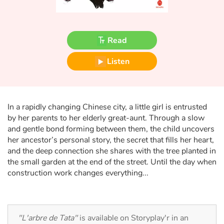
Fable, myth, literature and poetry
Princesses and princes, kings, queens and dragons
Read
Ogres, monsters and witches
Listen
Heroines and Heroes
Ecology, nature, seasons
In a rapidly changing Chinese city, a little girl is entrusted
by her parents to her elderly great-aunt. Through a slow
The animals
and gentle bond forming between them, the child uncovers
her ancestor’s personal story, the secret that fills her heart,
and the deep connection she shares with the tree planted in
Travel, epic, investigation, adventure
the small garden at the end of the street. Until the day when
construction work changes everything...
Around the world
Learning
"L'arbre de Tata"
is available on Storyplay'r in an