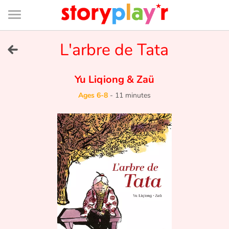
Connexion
Menu
Contenu
Recherche
Bibliothèque
Bas
de
page
Menu
➜
L'arbre de Tata
FR
Log in
Yu Liqiong
&
Zaü
Ages 6-8
-
11 minutes
Try for free
Library
Awards
Home
Tales and classics in french