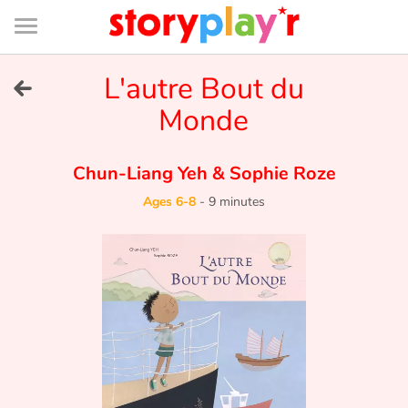
Connexion
Menu
Contenu
Recherche
Bibliothèque
Bas
de
page
Menu
➜
L'autre Bout du
FR
Monde
Log in
Chun-Liang Yeh
&
Sophie Roze
Try for free
Ages 6-8
-
9 minutes
Library
Awards
Home
Tales and classics in french