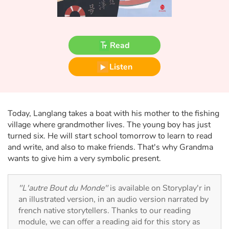
Fable, myth, literature and poetry
Princesses and princes, kings, queens and dragons
Read
Ogres, monsters and witches
Listen
Heroines and Heroes
Ecology, nature, seasons
Today, Langlang takes a boat with his mother to the fishing
village where grandmother lives. The young boy has just
The animals
turned six. He will start school tomorrow to learn to read
and write, and also to make friends. That's why Grandma
Travel, epic, investigation, adventure
wants to give him a very symbolic present.
Around the world
"L'autre Bout du Monde"
is available on Storyplay'r in
an illustrated version, in an audio version narrated by
Learning
french native storytellers. Thanks to our reading
module, we can offer a reading aid for this story as