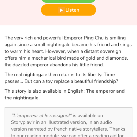
Fable, myth, literature and poetry
Listen
Princesses and princes, kings, queens and dragons
Ogres, monsters and witches
The very rich and powerful Emperor Ping Chu is smiling
again since a small nightingale became his friend and sings
Heroines and Heroes
to warm his heart. However, when a distant sovereign
offers him a mechanical bird made of gold and diamonds,
Ecology, nature, seasons
the dazzled emperor abandons his little friend.
The real nightingale then returns to its liberty. Time
The animals
passes... But can a toy replace a beautiful friendship?
This story is also available in English:
The emperor and
Travel, epic, investigation, adventure
the nightingale
.
Around the world
"L'empereur et le rossignol"
is available on
Storyplay'r in an illustrated version, in an audio
Learning
version narrated by french native storytellers. Thanks
to our reading module, we can offer a reading aid for