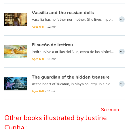
Vassilia and the russian dolls
…
Vassilia has no father nor mother. She lives in poverty, working hard without losing her kindness. One day, to thank for helping her, an old hunchback gives her a piece of wood and says these words: "Knock three times on the small wood and Mamouschka will appear ..." With Mamouschka, the magical doll, the life of Vassilia will never be the same, especially since a Russian doll often hides another ... and another ... and another!
Ages 6-8
- 12 min
El sueño de Iretirou
…
Iretirou vive a orillas del Nilo, cerca de las pirámides. Su padre hace hermosos papiros que ella lleva todos los días a la escuela de escribas en el palacio del Faraón. Fascinada por los jeroglíficos en los preciosos rollos, Iretirou tiene el sueño secreto de convertirse en una escriba también. Pero solo a los hombres se les permite... Cuando el rosal favorito del Faraón deja de florecer misteriosamente, se ofrece una recompensa a quien pueda curarlo. ¡Iretirou debe aprovechar la oportunidad!
Ages 6-8
- 11 min
The guardian of the hidden treasure
…
At the heart of Yucatan, in Maya country. In a hidden cenote lives a mysterious creature, treasure guardian of an ancient lost civilization. In the darkness he eagerly awaits the passage of the sun whose rays can reach the depths of his cave only once a year. This day is approaching and this time the creature is determined to do everything to keep this light that warms and allows him to enjoy his treasures ... But can man capture the sun? And even more keep it?
Ages 6-8
- 11 min
See more
Other books illustrated by Justine
Cunha :