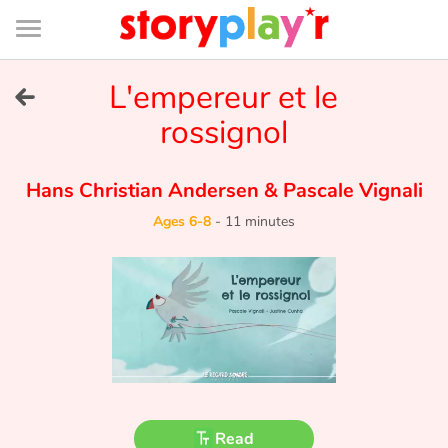
Connexion
Menu
Contenu
Recherche
Bibliothèque
Bas
de
page
Menu
➜
L'empereur et le
FR
rossignol
Log in
Hans Christian Andersen
&
Pascale Vignali
Try for free
Ages 6-8
-
11 minutes
Library
Awards
Home
Tales and classics in french
Read