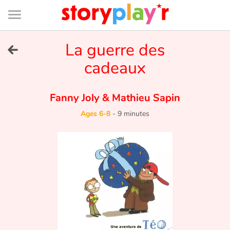
Connexion
Menu
Contenu
Recherche
Bibliothèque
Bas
de
page
Menu
➜
La guerre des
FR
cadeaux
Log in
Fanny Joly
&
Mathieu Sapin
Try for free
Ages 6-8
-
9 minutes
Library
Awards
Home
Tales and classics in french