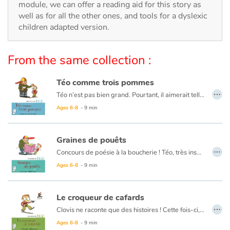
Arts, space, activities
module, we can offer a reading aid for this story as
well as for all the other ones, and tools for a dyslexic
Documentaries
children adapted version.
With the family
From the same collection :
Daily life and hobbies
Téo comme trois pommes
…
Téo n’est pas bien grand. Pourtant, il aimerait tellement être un géant pour faire peur à Clovis, la terreur du quartier. Justement, le voilà ! Il vient encore se vanter parce qu’il emmène Amanda au cinéma. Ah non ! Téo a décidé que ça ne se passerait pas comme ça !
At school
Ages 6-8
- 9 min
Festivals and events
Graines de pouêts
…
Love and friendship
Concours de poésie à la boucherie ! Téo, très inspiré, remplit les pages de son cahier. Clovis, lui, a beau chercher, il ne lui vient aucune idée. L’affreux parvient à voler le précieux cahier. Téo va-t-il se laisser faire… ?
Ages 6-8
- 9 min
Social issues
Le croqueur de cafards
Emotions and feelings
…
Clovis ne raconte que des histoires ! Cette fois-ci, il affirme à Amanda qu’il a déjà avalé des cafards. Quel frimeur ! Mais Téo et Amanda vont mettre Clovis à l’épreuve…
Ages 6-8
- 9 min
Formats and illustrations