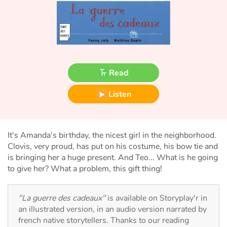
Fable, myth, literature and poetry
Princesses and princes, kings, queens and dragons
Ogres, monsters and witches
Read
Heroines and Heroes
Listen
Ecology, nature, seasons
The animals
It's Amanda's birthday, the nicest girl in the neighborhood.
Clovis, very proud, has put on his costume, his bow tie and
Travel, epic, investigation, adventure
is bringing her a huge present. And Teo... What is he going
to give her? What a problem, this gift thing!
Around the world
"La guerre des cadeaux"
is available on Storyplay'r in
Learning
an illustrated version, in an audio version narrated by
french native storytellers. Thanks to our reading