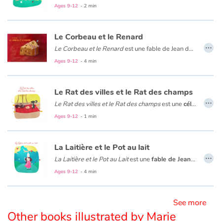
Ages 9-12
- 2 min
Blog
Le Corbeau et le Renard
…
Le Corbeau et le Renard
est une fable de Jean de La Fontaine qui illustre le caractère malin du renard, repris dans bon nombre d’histoires pour enfants.
Learn french with Storyplay'r
Nous avons tous l'image du renard, malin et roublard, qui trompe son monde. Maître Corbeau le découvre à ses dépens dans l'une des plus célèbres fables de Jean de La Fontaine.
Ages 9-12
- 4 min
French book lists for children
Le Rat des villes et le Rat des champs
…
Reading for children
Le Rat des villes et le Rat des champs
est une
célèbre fable de Jean de La Fontaine
Ages 9-12
- 1 min
Activities and workshops
La Laitière et le Pot au lait
Dyslexia and reading disorders
…
La Laitière et le Pot au Lait
est une
fable de Jean de La Fontaine
Ages 9-12
- 4 min
See more
Other books illustrated by Marie