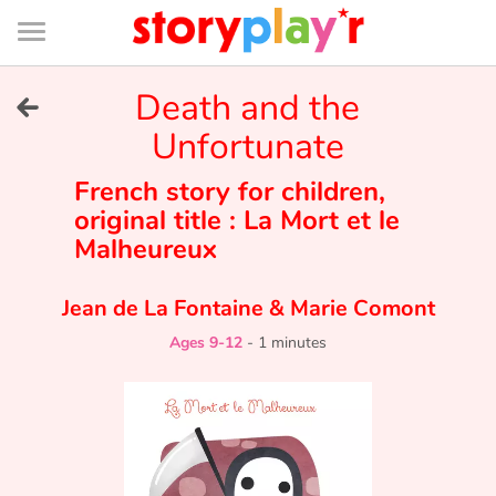
Connexion
Menu
Contenu
Recherche
Bibliothèque
Bas
de
page
Menu
➜
Death and the
FR
Unfortunate
Log in
French story for children,
Try for free
original title : La Mort et le
Malheureux
Library
Jean de La Fontaine
&
Marie Comont
Awards
Ages 9-12
-
1 minutes
Home
Tales and classics in french