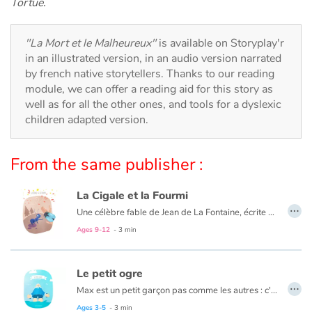
Arts, space, activities
Tortue
.
Documentaries
"La Mort et le Malheureux"
is available on Storyplay'r
in an illustrated version, in an audio version narrated
With the family
by french native storytellers. Thanks to our reading
module, we can offer a reading aid for this story as
well as for all the other ones, and tools for a dyslexic
Daily life and hobbies
children adapted version.
At school
From the same publisher :
Festivals and events
La Cigale et la Fourmi
…
Love and friendship
Une célèbre fable de Jean de La Fontaine, écrite en 1668. C'est le 31 mars que Jean de La Fontaine fait paraitre son premier ouvrage : « Les Fables Choisies ».
Ages 9-12
- 3 min
Social issues
Le petit ogre
Emotions and feelings
…
Max est un petit garçon pas comme les autres : c'est un ogre qui habite Paris. Quand l'été arrive et que la capitate est vidée de ses habitants, il peut enfin donner libre cours à ses moindres folies ! Il aime faire des chateaux de sables gigantesques dans les jardins de Tuileries, le périphérique devient un circuit géant pour ses voitures téléguidées, bref son imagination n'a pas de limites !
Formats and illustrations
Ages 3-5
- 3 min