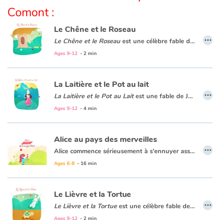
Comont :
Le Chêne et le Roseau
…
Le Chêne et le Roseau
est une
célèbre fable de Jean de La Fontaine
Ages 9-12
- 2 min
La Laitière et le Pot au lait
…
La Laitière et le Pot au Lait
est une
fable de Jean de La Fontaine
Ages 9-12
- 4 min
Alice au pays des merveilles
…
Alice commence sérieusement à s'ennuyer assise auprès de sa soeur. Soudain un lapin blanc vêtu d'une redingote et tenant dans sa patte une montre à gousset passe près d'elle. Poussée par la curiosité, Alice le poursuit jusque dans son terrier où elle fait une chute vertigineuse pour finalement atterrir au Pays des Merveilles où elle fera de formidables rencontres et développera des amitiés surprenantes.
Ages 6-8
- 16 min
Le Lièvre et la Tortue
…
Le Lièvre et la Tortue
est une célèbre fable de Jean de La Fontaine qui dénonce la vanité en faveur de la persévérance.
C'est l’histoire d’un lièvre qui se pense plus rapide qu’une tortue pour gagner la course. Mais il va apprendre à ses dépens que « rien ne sert de courir, il faut partir à point ».
Ages 9-12
- 2 min