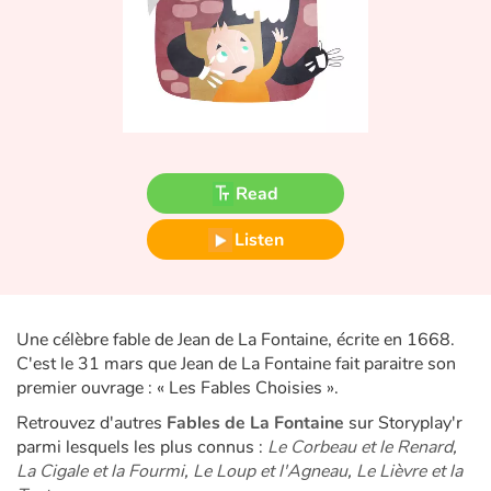
Fable, myth, literature and poetry
Princesses and princes, kings, queens and dragons
Ogres, monsters and witches
Heroines and Heroes
Read
Ecology, nature, seasons
Listen
The animals
Travel, epic, investigation, adventure
Une célèbre fable de Jean de La Fontaine, écrite en 1668.
C'est le 31 mars que Jean de La Fontaine fait paraitre son
Around the world
premier ouvrage : « Les Fables Choisies ».
Retrouvez d'autres
Fables de La Fontaine
sur Storyplay'r
Learning
parmi lesquels les plus connus :
Le Corbeau et le Renard
,
La Cigale et la Fourmi
,
Le Loup et l'Agneau
,
Le Lièvre et la