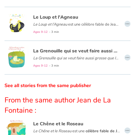
Catalogue anglais
Le Loup et l'Agneau
…
Le Loup et l’Agneau
est une célèbre fable de Jean de La Fontaine qui conte l’histoire d’un loup affamé et d’un agneau qui cherche à se désaltérer. La fabuliste critique ici la justice comme symbole de la violence et de la force : « La raison du plus fort est toujours la meilleure ».
Ages 9-12
- 3 min
Contraste +
La Grenouille qui se veut faire aussi grosse que le Bœuf
…
Help
La Grenouille qui se veut faire aussi grosse que le Bœuf
est
Ages 9-12
- 3 min
Home
Family
See all stories from the same publisher
From the same author Jean de La
Schools
Fontaine :
Libraries
Le Chêne et le Roseau
…
Videos & Tutorials
Le Chêne et le Roseau
est une
célèbre fable de Jean de La Fontaine