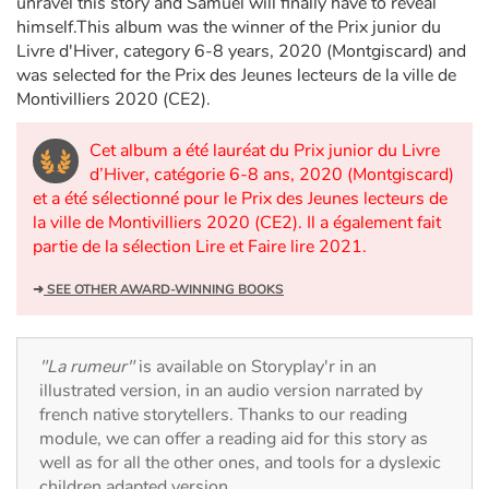
unravel this story and Samuel will finally have to reveal
Arts, space, activities
himself.This album was the winner of the Prix junior du
Livre d'Hiver, category 6-8 years, 2020 (Montgiscard) and
Documentaries
was selected for the Prix des Jeunes lecteurs de la ville de
Montivilliers 2020 (CE2).
With the family
Cet album a été lauréat du Prix junior du Livre
Daily life and hobbies
d’Hiver, catégorie 6-8 ans, 2020 (Montgiscard)
et a été sélectionné pour le Prix des Jeunes lecteurs de
At school
la ville de Montivilliers 2020 (CE2). Il a également fait
partie de la sélection Lire et Faire lire 2021.
Festivals and events
➜
SEE OTHER AWARD-WINNING BOOKS
Love and friendship
"La rumeur"
is available on Storyplay'r in an
Social issues
illustrated version, in an audio version narrated by
french native storytellers. Thanks to our reading
Emotions and feelings
module, we can offer a reading aid for this story as
well as for all the other ones, and tools for a dyslexic
Formats and illustrations
children adapted version.