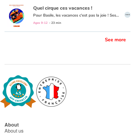
Quel cirque ces vacances !
…
Pour Basile, les vacances c'est pas la joie ! Ses parents ne partent pas avec lui et ils ont toujours des idées redoutables. Cette année, c'est un stage de cirque au milieu de Nulle-Part recommandé par tante Anna. Basile n'a aucune envie de faire le clown, ni du trapèze et encore moins du cheval. En plus, le seul autre enfant est une fille ! Pourtant, il faut préparer le spectacle et chacun va devoir trouver sa place dans la troupe du cirque Ravioli.
Ages 9-12
- 23 min
See more
About
About us