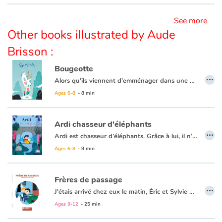
See more
Other books illustrated by Aude
Brisson :
Bougeotte
…
Alors qu’ils viennent d’emménager dans une nouvelle maison, Basile et son père font une découverte extraordinaire : leur maison déménage tous les jours !
Grâce à elle, ils découvrent tous les matins un nouveau paysage : le désert, des gratte-ciels, un vieux volcan, des plages sauvages, un lac rempli de pélicans… Quand elle finit par s’attarder dans un banal petit village l’aventure semble se terminer, alors qu’elle ne fait que commencer !
Ages 6-8
- 8 min
Ardi chasseur d'éléphants
…
Ardi est chasseur d’éléphants. Grâce à lui, il n’y en a aucun dans son village. Et d’ailleurs il n’y en a jamais eu, c’est bien la preuve qu’il fait correctement son travail ! Aucun éléphant ? Dans tout le village ? Alors, si c’est vrai, à qui sont ses oreilles qui dépassent des maisons ? Et pourquoi les arrosoirs semblent bouger tout seuls ? Un jour ou l’autre il faudra bien dire la vérité à Ardi : son village est rempli d’éléphants ! Et ce jour là il pourra compter sur Violette pour lui ouvrir les yeux et lui montrer que les éléphants ne sont ni méchants, ni monstrueux. Et qu’on peut se faire des amis en regardant un peu plus loin que le bout de sa trompe… euh… de son nez !
Un livre amusant et drôle qui aborde les thèmes des non-dits et des préjugés de manière subtile dans une fable éléphantesque.
Ages 6-8
- 9 min
Frères de passage
…
J'étais arrivé chez eux le matin, Éric et Sylvie voulaient faire une photo. Parce qu'il ne fallait pas qu'on oublie ce moment. Et la photo, on la mettrait sur le frigo. Ils étaient tout souriants, leur nom leur allait comme un gant famille d'accueil. Leur fils, Antoine, s'est vite éclipsé avant la photo. Il m'en voulait d'être là, chez lui. Mais je ne lui voulais aucun mal, moi.
Ages 9-12
- 25 min