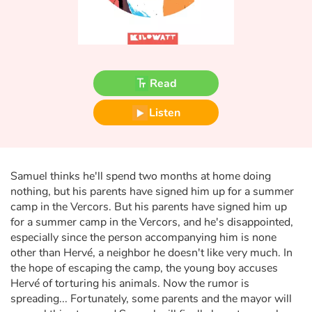
Fable, myth, literature and poetry
Princesses and princes, kings, queens and dragons
Ogres, monsters and witches
Read
Heroines and Heroes
Listen
Ecology, nature, seasons
Samuel thinks he'll spend two months at home doing
The animals
nothing, but his parents have signed him up for a summer
camp in the Vercors. But his parents have signed him up
Travel, epic, investigation, adventure
for a summer camp in the Vercors, and he's disappointed,
especially since the person accompanying him is none
Around the world
other than Hervé, a neighbor he doesn't like very much. In
the hope of escaping the camp, the young boy accuses
Learning
Hervé of torturing his animals. Now the rumor is
spreading... Fortunately, some parents and the mayor will