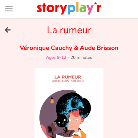
Connexion
Menu
Contenu
Recherche
Bibliothèque
Bas
de
page
Menu
➜
La rumeur
FR
Log in
Véronique Cauchy
&
Aude Brisson
Ages 9-12
-
20 minutes
Try for free
Library
Awards
Home
Tales and classics in french