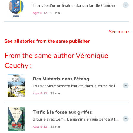
…
L'arrivée d'un ordinateur dans la famille Cubichou est une révolution ! Julien ne peut plus se passer d'internet, des réseaux sociaux, des blogs et de ses nouveaux "amis". Encore faut-il savoir qui se cache derrière l'écran...
Ages 9-12
- 21 min
Blog
Learn french with Storyplay'r
See more
See all stories from the same publisher
French book lists for children
From the same author Véronique
Reading for children
Cauchy :
Activities and workshops
Des Mutants dans l'étang
…
Louis et Susie passent leur été dans la ferme de leur grand-tante. Partis explorer les environs, ils tombent sur un étang pas encore asséché par la canicule. Mais d’étranges poissons aux yeux globuleux y côtoient d’inquiétants têtards à six pattes. Quelques jours plus tard, quand ils reviennent pêcher aux aurores, les deux enfants surprennent un bruit de moteur, le clapotis d’un liquide qui se déverse et le faisceau d’une lampe dans la nuit. Bizarre. Tout comme les maux de ventre, de tête, de peau… dont souffrent depuis peu leur famille et les animaux de la ferme. Avec leurs parents et leur chien Morderire, ils vont alors mener l’enquête pour élucider ces mystères et découvrir que l’usine voisine rejette ses déchets toxiques dans l’étang.
Dyslexia and reading disorders
Ages 9-12
- 23 min
Trafic à la fosse aux griffes
…
Brouillé avec Cemil, Benjamin s'ennuie pendant les vacances. Mais quand il découvre d'étranges allées et venues près de la maison de son nouveau voisin, il court demander de l'aide à son meilleur ami. Réconciliés, les deux détectives en herbe vont mener l'enquête. Cages, cris, plumes, pots de glu... les indices s'accumulent : un odieux trafic se trame dans ce petit coin de Normandie.
Ages 9-12
- 23 min