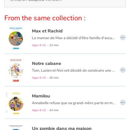
Catalogue anglais
From the same collection :
Max et Rachid
…
Contraste +
La maman de Max a décidé d'être famille d'accueil le temps des vacances d'été. "Il faut savoir partager" dit-elle. Rachid, le même âge que Max, débarque un beau jour à la campagne. Campagne/Ville ou Bouseu/Rebeu ? Beaucoup de choses les opposent à priori mais deux garçons de 10 ans ça peut aussi avoir de nombreux points communs.
Ages 9-12
- 23 min
Help
Notre cabane
Home
…
Tom, Lucien et Nini ont décidé de construire une cabane dans le fond du jardin de Tom. Ils ont soigneusement établi les plans dans leur « carnet spécial ». Mais la construction s’annonce plus compliquée que prévu. Pourtant, un matin, la cabane est là, sous leurs yeux. Les trois amis mènent l’enquête dans le voisinage. Et décident d’aller rendre visite au Vieux-Joé, un voisin qui ne sort jamais et rouspète tout le temps. Et si derrière cet air bougon se cachait de la malice et de la gentillesse ?
Ages 9-12
- 26 min
Family
Schools
Mamilou
…
Annabelle refuse que sa grand-mère parte en maison de retraite : hors de question qu'elle finisse comme un pot de fleur pas assez arrosé ! Avec son meilleur copain Léo, elle organise alors la cavale de Mamilou, tandis que son père, inquiet, traque la fugitive. Mais le vieux Gustave découvre leur planque. Heureusement, il pourrait bien avoir une solution pour son amie d'enfance.
Libraries
Ages 9-12
- 24 min
Videos & Tutorials
Un zombie dans ma maison