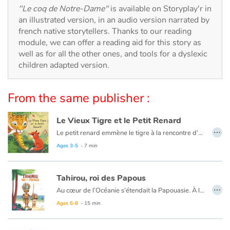
Arts, space, activities
"Le coq de Notre-Dame"
is available on Storyplay'r in
an illustrated version, in an audio version narrated by
Documentaries
french native storytellers. Thanks to our reading
module, we can offer a reading aid for this story as
With the family
well as for all the other ones, and tools for a dyslexic
children adapted version.
Daily life and hobbies
From the same publisher :
At school
Le Vieux Tigre et le Petit Renard
Festivals and events
…
Le petit renard emmène le tigre à la rencontre d’une biche et de son faon, de trois bébés pandas puis de quatre singes agiles. Derrière le renard qui avance d’un pas sûr, les animaux aperçoivent le gros tigre… Tous détalent sans délai.
Ages 3-5
- 7 min
Love and friendship
Social issues
Tahirou, roi des Papous
…
Au cœur de l’Océanie s’étendait la Papouasie. À l’ombre de son épaisse forêt, le village du jeune Tahirou vivait en parfaite harmonie. Jamais une querelle, jamais un conflit jusqu’au jour où de terribles pirates débarquèrent sur son île…
Emotions and feelings
Ages 6-8
- 15 min
Formats and illustrations