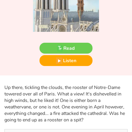
Fable, myth, literature and poetry
Princesses and princes, kings, queens and dragons
Ogres, monsters and witches
Heroines and Heroes
Read
Listen
Ecology, nature, seasons
The animals
Up there, tickling the clouds, the rooster of Notre-Dame
Travel, epic, investigation, adventure
towered over all of Paris. What a view! It's dishevelled in
high winds, but he liked it! One is either born a
Around the world
weathervane, or one is not. One evening in April however,
everything changed... a fire attacked the cathedral. Was he
Learning
going to end up as a rooster on a spit?