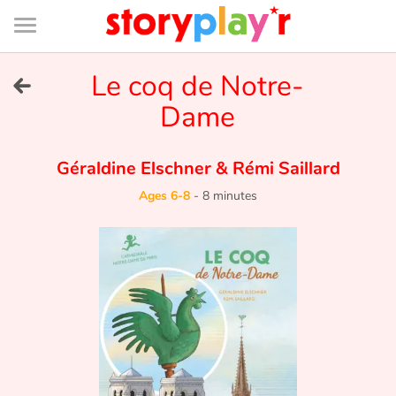
Connexion
Menu
Contenu
Recherche
Bibliothèque
Bas
de
page
Menu
➜
Le coq de Notre-
FR
Dame
Log in
Géraldine Elschner
&
Rémi Saillard
Try for free
Ages 6-8
-
8 minutes
Library
Awards
Home
Tales and classics in french