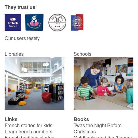
They trust us
Our users testify
Libraries
Schools
Links
Books
French stories for kids
Twas the Night Before
Learn french numbers
Christmas
French bedtime stories
Goldilocks and the 3 bears