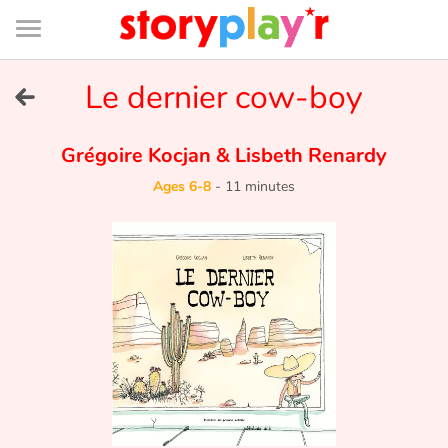
Connexion
Menu
Contenu
Recherche
Bibliothèque
Bas
de
page
Menu
➜
Le dernier cow-boy
FR
Log in
Grégoire Kocjan
&
Lisbeth Renardy
Ages 6-8
-
11 minutes
Try for free
Library
Awards
Home
Tales and classics in french