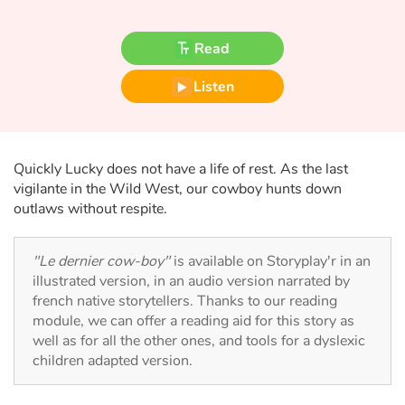
Fable, myth, literature and poetry
Read
Princesses and princes, kings, queens and dragons
Listen
Ogres, monsters and witches
Heroines and Heroes
Quickly Lucky does not have a life of rest. As the last
Ecology, nature, seasons
vigilante in the Wild West, our cowboy hunts down
outlaws without respite.
The animals
"Le dernier cow-boy"
is available on Storyplay'r in an
Travel, epic, investigation, adventure
illustrated version, in an audio version narrated by
french native storytellers. Thanks to our reading
Around the world
module, we can offer a reading aid for this story as
well as for all the other ones, and tools for a dyslexic
children adapted version.
Learning