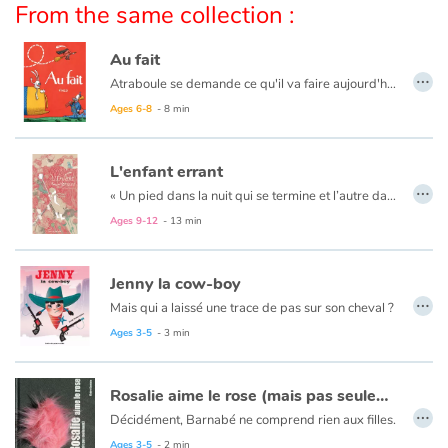
Arts, space, activities
From the same collection :
Documentaries
Au fait
…
Atraboule se demande ce qu'il va faire aujourd'hui. Déjeuner chez sa cousine Louise ? Aller chez le dentiste ? Passer au bureau ? Repasser à la maison ? Non, rien de tout ça. Il ira chasser l'ours.
With the family
Ages 6-8
- 8 min
Daily life and hobbies
L'enfant errant
…
« Un pied dans la nuit qui se termine et l’autre dans le jour qui se lève un enfant seul enjambe l’horizon. Il pose le pied sur la terre froide et se met en marche. »
At school
Ages 9-12
- 13 min
Festivals and events
Jenny la cow-boy
Love and friendship
…
Mais qui a laissé une trace de pas sur son cheval ?
Ages 3-5
- 3 min
Social issues
Emotions and feelings
Rosalie aime le rose (mais pas seulement)
…
Décidément, Barnabé ne comprend rien aux filles.
Formats and illustrations
Ages 3-5
- 2 min