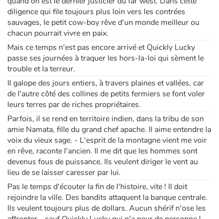
quand on est le dernier justicier du far west. Dans cette
diligence qui file toujours plus loin vers les contrées
sauvages, le petit cow-boy rêve d'un monde meilleur ou
Apprendre les langues
chacun pourrait vivre en paix.
Mais ce temps n'est pas encore arrivé et Quickly Lucky
Dyslexie, troubles de la lecture
passe ses journées à traquer les hors-la-loi qui sèment le
trouble et la terreur.
Nos listes de lecture
Il galope des jours entiers, à travers plaines et vallées, car
de l'autre côté des collines de petits fermiers se font voler
Les plus lus
leurs terres par de riches propriétaires.
Parfois, il se rend en territoire indien, dans la tribu de son
Coups de coeur
amie Namata, fille du grand chef apache. Il aime entendre la
voix du vieux sage. - L'esprit de la montagne vient me voir
en rêve, raconte l'ancien. Il me dit que les hommes sont
devenus fous de puissance. Ils veulent diriger le vent au
lieu de se laisser caresser par lui.
Pas le temps d'écouter la fin de l'histoire, vite ! Il doit
rejoindre la ville. Des bandits attaquent la banque centrale.
Ils veulent toujours plus de dollars. Aucun shérif n'ose les