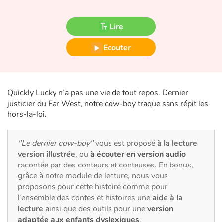
Fable, mythe, littérature et poésie
Lire
Princesses et princes, rois, reines et dragons
Ecouter
Ogres, monstres et sorcières
Héroïnes et héros
Quickly Lucky n’a pas une vie de tout repos. Dernier
Écologie, nature, saisons
justicier du Far West, notre cow-boy traque sans répit les
hors-la-loi.
Les animaux
"Le dernier cow-boy"
vous est proposé
à la lecture
Voyage, épopée, enquête, aventure
version illustrée
, ou
à écouter en version audio
racontée par des conteurs et conteuses. En bonus,
Autour du monde
grâce à notre module de lecture, nous vous
proposons pour cette histoire comme pour
l’ensemble des contes et histoires une
aide à la
Apprentissage
lecture
ainsi que des outils pour une
version
adaptée aux enfants dyslexiques
.