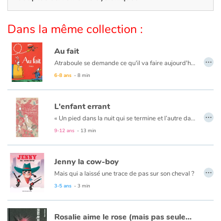
Art, espace, activité
Documentaires
Dans la même collection :
En famille
Au fait
…
Atraboule se demande ce qu'il va faire aujourd'hui. Déjeuner chez sa cousine Louise ? Aller chez le dentiste ? Passer au bureau ? Repasser à la maison ? Non, rien de tout ça. Il ira chasser l'ours.
Quotidien et loisirs
6-8 ans
- 8 min
À l'école
L'enfant errant
…
« Un pied dans la nuit qui se termine et l’autre dans le jour qui se lève un enfant seul enjambe l’horizon. Il pose le pied sur la terre froide et se met en marche. »
Fêtes et évènements
9-12 ans
- 13 min
Amour et amitié
Jenny la cow-boy
…
Sujets de société
Mais qui a laissé une trace de pas sur son cheval ?
3-5 ans
- 3 min
Émotions et sentiments
Rosalie aime le rose (mais pas seulement)
Formats et illustrations