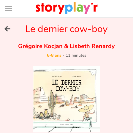
Connexion
Menu
Contenu
Recherche
Bibliothèque
Bas
de
page
Menu
➜
Le dernier cow-boy
EN
Je me connecte
Grégoire Kocjan
&
Lisbeth Renardy
6-8 ans
-
11 minutes
Tester gratuitement
Bibliothèque
Prix
Accueil
Contes d'ici et d'ailleurs