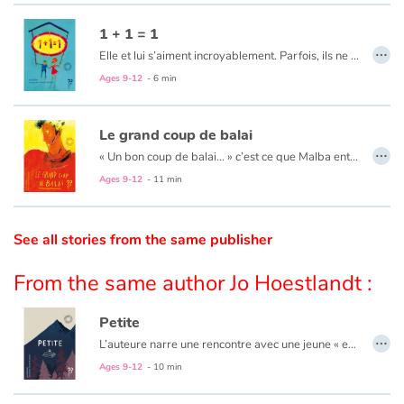
1 + 1 = 1
Catalogue anglais
…
Elle et lui s’aiment incroyablement. Parfois, ils ne se comprennent pas. Et pourtant…
Ages 9-12
- 6 min
Contraste +
Le grand coup de balai
…
« Un bon coup de balai... » c’est ce que Malba entendait de la part des passants qui passaient devant lui d’un air méprisant. Jusqu’à ce qu’il tombe sur un vrai balai qui allait l’aider à tracer son chemin...
Help
Ages 9-12
- 11 min
Home
See all stories from the same publisher
Family
From the same author Jo Hoestlandt :
Schools
Petite
…
Libraries
L’auteure narre une rencontre avec une jeune « enfant du voyage » lors d’une séance découverte dans une classe.
Ages 9-12
- 10 min
Videos & Tutorials