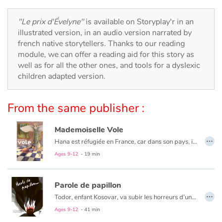
Arts, space, activities
"Le prix d'Évelyne"
is available on Storyplay'r in an
Documentaries
illustrated version, in an audio version narrated by
french native storytellers. Thanks to our reading
With the family
module, we can offer a reading aid for this story as
well as for all the other ones, and tools for a dyslexic
Daily life and hobbies
children adapted version.
At school
From the same publisher :
Festivals and events
Mademoiselle Vole
…
Hana est réfugiée en France, car dans son pays, il y a la guerre. La nuit, elle dort, avec sa maman, dans un musée, tout près de « Mademoiselle Vole ». Mais ça, il ne faut pas le dire, c'est un secret. Jusqu'au jour où...
Love and friendship
Ages 9-12
- 19 min
Social issues
Parole de papillon
…
Emotions and feelings
Todor, enfant Kosovar, va subir les horreurs d’une guerre dont il ne comprend pas les raisons. Sa famille décimée, il s’enfuit vers Mitrovica, à la recherche de son grand frère Milan. Au cours de ce périple, il vivra la richesse de rencontres mais aussi la difficile réalité des camps de réfugiés. Cependant, l’enfant cultivera toujours l’espoir et la volonté de retrouver son pays et ses racines. Comme le papillon blanc, Todor prendra-t-il son envol ?
Ages 9-12
- 41 min
Formats and illustrations