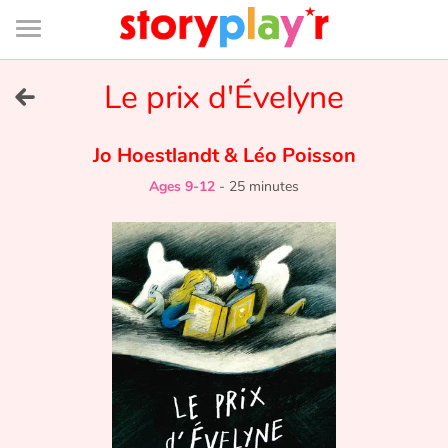
Connexion
Menu
Contenu
Recherche
Bibliothèque
Bas
de
page
Menu
➜
Le prix d'Évelyne
FR
Log in
Jo Hoestlandt
&
Léo Poisson
Ages 9-12
-
25 minutes
Try for free
Library
Awards
Home
Tales and classics in french