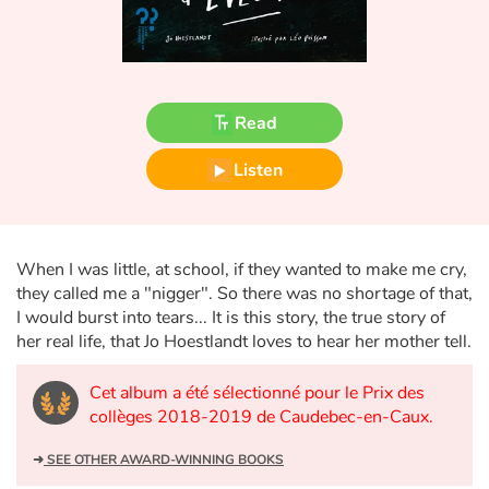
Fable, myth, literature and poetry
Princesses and princes, kings, queens and dragons
Ogres, monsters and witches
Read
Listen
Heroines and Heroes
Ecology, nature, seasons
When I was little, at school, if they wanted to make me cry,
The animals
they called me a "nigger". So there was no shortage of that,
I would burst into tears... It is this story, the true story of
Travel, epic, investigation, adventure
her real life, that Jo Hoestlandt loves to hear her mother tell.
Around the world
Cet album a été sélectionné pour le Prix des
collèges 2018-2019 de Caudebec-en-Caux.
Learning
➜
SEE OTHER AWARD-WINNING BOOKS