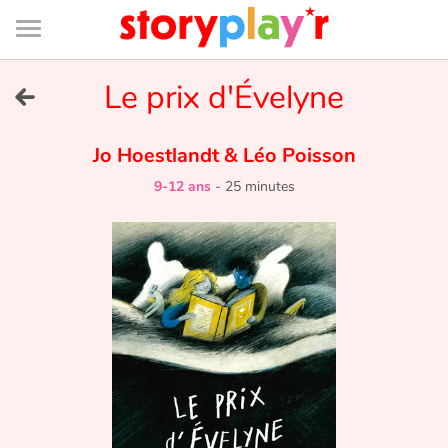
Connexion
Menu
Contenu
Recherche
Bibliothèque
Bas
de
page
Menu
➜
Le prix d'Évelyne
EN
Je me connecte
Jo Hoestlandt
&
Léo Poisson
9-12 ans
-
25 minutes
Tester gratuitement
Bibliothèque
Prix
Accueil
Contes d'ici et d'ailleurs