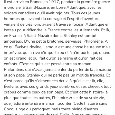
Il est arrivé en France en 1917, pendant la première guerre
mondiale, à Saint­Nazaire, en Loire Atlantique, avec les
soldats canadiens qu'il avait rejoints. Tous ces jeunes
hommes qui avaient du courage et l'esprit d'aventure,
venaient de très loin, avaient traversé l'océan Atlantique en
bateau pour défendre la France contre les Allemands. Et là,
en France, à Saint-Nazaire donc, Stanley est tombé
amoureux. D'une petite bretonne, serveuse: Philomène. À
ce qu'Évelyne devine, l'amour est une chose heureuse mais
imprévue, qui arrive n'importe où et à n'importe qui, quand
on est grand, et qui fait qu'on se marie et qu'on fait des
enfants. C'est ce qui s'est passé entre sa maman,
Philomène, qui n'avait jamais entendu parler de la Jamaïque
et son papa, Stanley qui ne parle pas un mot de français. Et
c'est parce qu'ils s'aiment ces deux là qu'elle est là, elle,
Évelyne, avec ses grands yeux sombres et ses cheveux tout
crépus comme ceux de son papa. Et c'est cette histoire-là,
plus que toutes les autres, l'histoire vraie de sa vraie vie,
que j'adore entendre maman raconter. Cette histoire sans
Coco, singe ou perroquet, mais toute pleine d'autres
aventures vécues pour de vrai. Celle-là ne commence pas