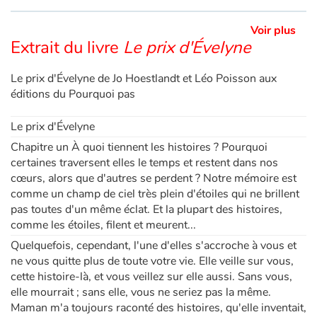
Voir plus
Apprendre les langues
Extrait du livre
Le prix d'Évelyne
Dyslexie, troubles de la lecture
Le prix d'Évelyne de Jo Hoestlandt et Léo Poisson aux
éditions du Pourquoi pas
Nos listes de lecture
Le prix d'Évelyne
Les plus lus
Chapitre un À quoi tiennent les histoires ? Pourquoi
certaines traversent­ elles le temps et restent dans nos
Coups de coeur
cœurs, alors que d'autres se perdent ? Notre mémoire est
comme un champ de ciel très plein d'étoiles qui ne brillent
pas toutes d'un même éclat. Et la plupart des histoires,
comme les étoiles, filent et meurent...
Quelquefois, cependant, l'une d'elles s'accroche à vous et
ne vous quitte plus de toute votre vie. Elle veille sur vous,
cette histoire-là, et vous veillez sur elle aussi. Sans vous,
elle mourrait ; sans elle, vous ne seriez pas la même.
Maman m'a toujours raconté des histoires, qu'elle inventait,