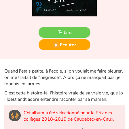
Fable, mythe, littérature et poésie
Princesses et princes, rois, reines et dragons
Ogres, monstres et sorcières
Lire
Ecouter
Héroïnes et héros
Écologie, nature, saisons
Quand j'étais petite, à l'école, si on voulait me faire pleurer,
Les animaux
on me traitait de "négresse". Alors ça ne manquait pas, je
fondais en larmes...
Voyage, épopée, enquête, aventure
C'est cette histoire-là, l'histoire vraie de sa vraie vie, que Jo
Hoestlandt adore entendre raconter par sa maman.
Autour du monde
Cet album a été sélectionné pour le Prix des
Apprentissage
collèges 2018-2019 de Caudebec-en-Caux.