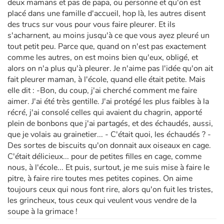
deux mamans et pas de papa, ou personne et qu'on est
placé dans une famille d'accueil, hop là, les autres disent
des trucs sur vous pour vous faire pleurer. Et ils
s'acharnent, au moins jusqu'à ce que vous ayez pleuré un
tout petit peu. Parce que, quand on n'est pas e­xac­te­ment
comme les autres, on est moins bien qu'eux, obligé, et
alors on n'a plus qu'à pleurer. Je n'aime pas l'idée qu'on ait
fait pleurer maman, à l'école, quand elle était petite. Mais
elle dit : -Bon, du coup, j'ai cherché comment me faire
aimer. J'ai été très gentille. J'ai protégé les plus faibles à la
récré, j'ai consolé celles qui avaient du chagrin, apporté
plein de bonbons que j'ai partagés, et des échaudés, aussi,
que je volais au grainetier... - C'était quoi, les échaudés ? -
Des sortes de biscuits qu'on donnait aux oiseaux en cage.
C'était délicieux... pour de petites filles en cage, comme
nous, à l'école... Et puis, surtout, je me suis mise à faire le
pitre, à faire rire toutes mes petites copines. On aime
toujours ceux qui nous font rire, alors qu'on fuit les tristes,
les grincheux, tous ceux qui veulent vous vendre de la
soupe à la grimace !