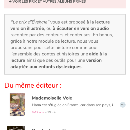
Art, espace, activité
➜
VOIR LES PRIX ET AUTRES ALBUMS PRIMÉS
Documentaires
"Le prix d'Évelyne"
vous est proposé
à la lecture
version illustrée
, ou
à écouter en version audio
En famille
racontée par des conteurs et conteuses. En bonus,
grâce à notre module de lecture, nous vous
Quotidien et loisirs
proposons pour cette histoire comme pour
l’ensemble des contes et histoires une
aide à la
À l'école
lecture
ainsi que des outils pour une
version
adaptée aux enfants dyslexiques
.
Fêtes et évènements
Du même éditeur :
Amour et amitié
Mademoiselle Vole
Sujets de société
…
Hana est réfugiée en France, car dans son pays, il y a la guerre. La nuit, elle dort, avec sa maman, dans un musée, tout près de « Mademoiselle Vole ». Mais ça, il ne faut pas le dire, c'est un secret. Jusqu'au jour où...
9-12 ans
- 19 min
Émotions et sentiments
Formats et illustrations