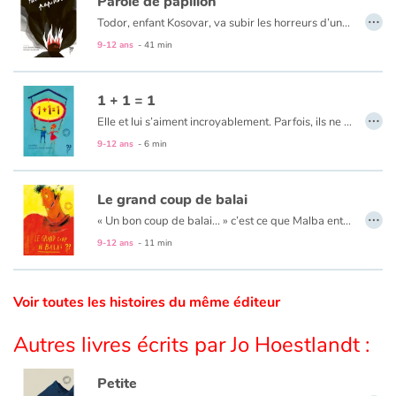
Parole de papillon
…
Todor, enfant Kosovar, va subir les horreurs d’une guerre dont il ne comprend pas les raisons. Sa famille décimée, il s’enfuit vers Mitrovica, à la recherche de son grand frère Milan. Au cours de ce périple, il vivra la richesse de rencontres mais aussi la difficile réalité des camps de réfugiés. Cependant, l’enfant cultivera toujours l’espoir et la volonté de retrouver son pays et ses racines. Comme le papillon blanc, Todor prendra-t-il son envol ?
Catalogue anglais
9-12 ans
- 41 min
1 + 1 = 1
Contraste +
…
Elle et lui s’aiment incroyablement. Parfois, ils ne se comprennent pas. Et pourtant…
9-12 ans
- 6 min
Aide
Le grand coup de balai
Accueil
…
« Un bon coup de balai... » c’est ce que Malba entendait de la part des passants qui passaient devant lui d’un air méprisant. Jusqu’à ce qu’il tombe sur un vrai balai qui allait l’aider à tracer son chemin...
9-12 ans
- 11 min
Famille
Écoles
Voir toutes les histoires du même éditeur
Médiathèques
Autres livres écrits par Jo Hoestlandt :
Vidéos & Tutoriaux
Petite