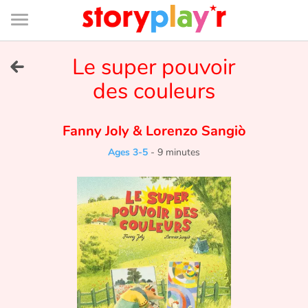
Connexion
Menu
Contenu
Recherche
Bibliothèque
Bas
de
page
Menu
➜
Le super pouvoir
FR
des couleurs
Log in
Fanny Joly
&
Lorenzo Sangiò
Try for free
Ages 3-5
-
9 minutes
Library
Awards
Home
Tales and classics in french