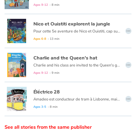
Ages 9-12
- 8 min
Catalogue anglais
Nico et Ouistiti explorent la jungle
…
Pour cette 5e aventure de Nico et Ouistiti, cap sur la jungle ! À bord de leur magnifique barque à tête de lion tout juste terminée, nos deux intrépides explorateurs partent au Pays des Masques où, selon le cousin de Ouistiti, se prépare une grande fête. Mais dès leur arrivée dans la jungle, ils sont emmenés par un groupe d’hommes masqués et présentés au Grand Sorcier qui leur confie une mission, croyant avoir affaire à deux sorciers plus grands que lui : retrouver le Masque qui apporte la Pluie, tout juste volé par une terrible sorcière. Ni une ni deux, Nico et Ouistiti répondent présent même s’ils ont un peu la trouille…mais la grande fête aura bien lieu si toutefois ils rapportent le précieux sésame !
Contraste +
Ages 6-8
- 13 min
Help
Charlie and the Queen's hat
…
Charlie and his class are invited to the Queen's garden party. Everyone dresses up and a bus takes them to Buckingham Palace. The Queen nally arrives, but the wind blows her hat away! A crazy search begins...
Home
Charlie et sa classe sont invités à la Garden Party de la Reine ! Chacun soigne sa tenue et la classe est accueillie avec les honneurs. Mais à cause d’une bourrasque de vent, le chapeau de la Reine s’envole, quelle catastrophe ! La course au chapeau commence…
Ages 9-12
- 9 min
Family
Éléctrico 28
…
Amadeo est conducteur de tram à Lisbonne, mais pas un conducteur de tram comme les autres. Dans son Éléctrico 28, c’est le grand bonheur : les gens tombent tous amoureux grâce à sa panoplie de manœuvres habiles et amusantes. Tous ? Sauf Amadeo lui-même, qui a pourtant un cœur grand comme ça… Au bout de sa course, le conducteur de ce tramway emblématique de la capitale portugaise trouvera-t-il sa dulcinée ?
Schools
Ages 3-5
- 8 min
Libraries
See all stories from the same publisher
Videos & Tutorials