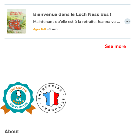
Bienvenue dans le Loch Ness Bus !
…
Maintenant qu’elle est à la retraite, Joanna va enfin pouvoir réaliser son rêve. Elle achète un vieux bus, le remet en état... et en route ! Elle part sillonner son Écosse natale pour présenter son spectacle dans les villages. Mais pour attirer le public, plus intéressé par les séries télé et les téléphones portables, il va falloir que son bus ait de l’allure...
Ages 6-8
- 9 min
See more
About