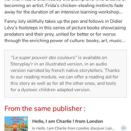
Arts, space, activities
becoming an artist. Frida’s chicken-stealing instincts fade
away for the duration of an intensive learning workshop...
Documentaries
Fanny Joly skillfully takes up the pen and follows in Didier
Lévy’s footsteps in this series of picture books showcasing
With the family
predators and their prey, united for better or for worse
through the enriching power of culture: books, art, music...
Daily life and hobbies
"Le super pouvoir des couleurs"
is available on
At school
Storyplay'r in an illustrated version, in an audio
version narrated by french native storytellers. Thanks
Festivals and events
to our reading module, we can offer a reading aid for
this story as well as for all the other ones, and tools
Love and friendship
for a dyslexic children adapted version.
Social issues
From the same publisher :
Emotions and feelings
Hello, I am Charlie ! from London
…
In
Hello, I am Charlie from London
, discover London with Charlie, an eight-year-old English boy. Meet his family and friends, visit his school and his city with Big Ben, double-decker buses, Buckingham Palace...
Formats and illustrations