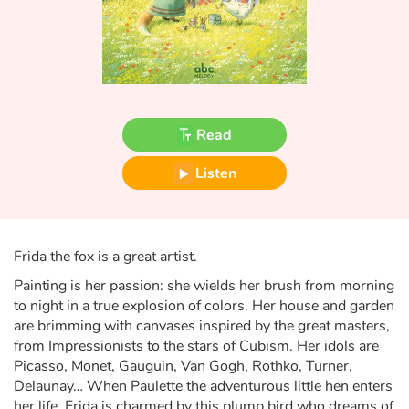
Fable, myth, literature and poetry
Princesses and princes, kings, queens and dragons
Ogres, monsters and witches
Read
Heroines and Heroes
Listen
Ecology, nature, seasons
The animals
Frida the fox is a great artist.
Travel, epic, investigation, adventure
Painting is her passion: she wields her brush from morning
to night in a true explosion of colors. Her house and garden
Around the world
are brimming with canvases inspired by the great masters,
from Impressionists to the stars of Cubism. Her idols are
Picasso, Monet, Gauguin, Van Gogh, Rothko, Turner,
Learning
Delaunay… When Paulette the adventurous little hen enters
her life, Frida is charmed by this plump bird who dreams of